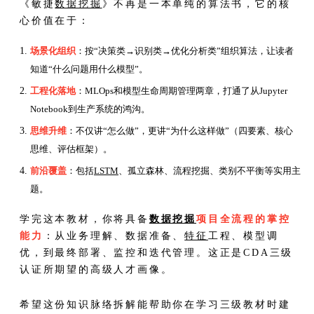
《敏捷
数据挖掘
》不再是一本单纯的算法书，它的核
心价值在于：
场景化组织
：按“决策类→识别类→优化分析类”组织算法，让读者
知道“什么问题用什么模型”。
工程化落地
：MLOps和模型生命周期管理两章，打通了从Jupyter
Notebook到生产系统的鸿沟。
思维升维
：不仅讲“怎么做”，更讲“为什么这样做”（四要素、核心
思维、评估框架）。
前沿覆盖
：包括
LSTM
、孤立森林、流程挖掘、类别不平衡等实用主
题。
学完这本教材，你将具备
数据挖掘
项目全流程的掌控
能力
：从业务理解、数据准备、
特征
工程、模型调
优，到最终部署、监控和迭代管理。这正是CDA三级
认证所期望的高级人才画像。
希望这份知识脉络拆解能帮助你在学习三级教材时建