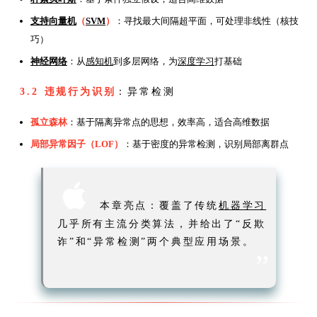
支持向量机
（
SVM
）
：寻找最大间隔超平面，可处理非线性（核技
巧）
神经网络
：从
感知机
到多层网络，为
深度学习
打基础
3.2 违规行为识别
：异常检测
孤立森林
：基于隔离异常点的思想，效率高，适合高维数据
局部异常因子（LOF）
：基于密度的异常检测，识别局部离群点

本章亮点：覆盖了传统
机器学习
几乎所有主流分类算法，并给出了“反欺
诈”和“异常检测”两个典型应用场景。
”