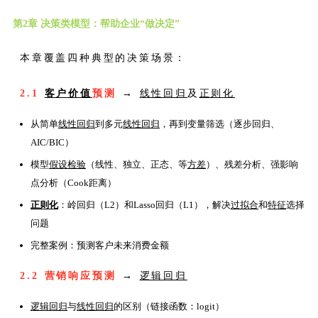
第2章 决策类模型：帮助企业“做决定”
本章覆盖四种典型的决策场景：
2.1
客户价值
预测
→
线性回归
及
正则化
从简单
线性回归
到多元
线性回归
，再到变量筛选（逐步回归、
AIC/BIC）
模型
假设检验
（线性、独立、正态、等
方差
）、残差分析、强影响
点分析（Cook距离）
正则化
：岭回归（L2）和Lasso回归（L1），解决
过拟合
和
特征
选择
问题
完整案例：预测客户未来消费金额
2.2 营销响应预测
→
逻辑回归
逻辑回归
与
线性回归
的区别（链接函数：logit）