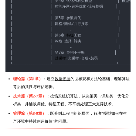
│                  │ 第4章 优化分析类模型            │ 模型管
│                  │ 时间序列·运筹优化·流程挖掘      │          
│                  │        ↓                      │       
│                  │ 第5章 参数调优                 │        
│                  │ 网格/随机/并行搜索             │         
│                  │        ↓                      │       
│                  │ 第6章 
特征
工程                 │        
│                  │ 构造·选择·转换                │         
│                  │        ↓                      │       
│                  │ 第7章 类别不平衡              │          
│                  │ 
过采样
·欠采样·合成·惩罚        │          
└──────────────────┴──────────────────────────────┴────────
理论篇（第1章）
：建立
数据挖掘
的世界观和方法论基础，理解算法
背后的共性与评估逻辑。
技术篇（第2-7章）
：按场景组织算法，从决策类→识别类→优化分
析类，并辅以调优、
特征
工程、不平衡处理三大支撑技术。
管理篇（第8-9章）
：跃升到工程与组织层面，解决“模型如何在生
产环境中持续创造价值”的问题。