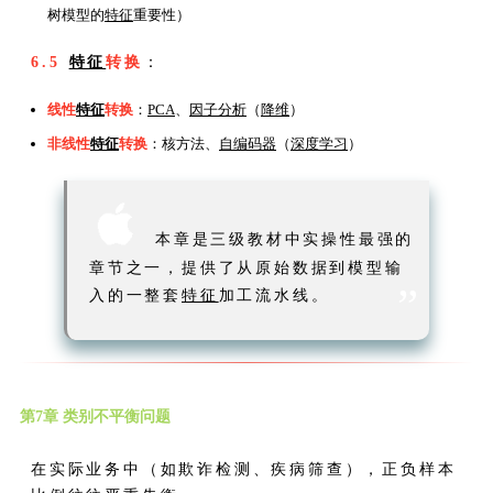
树模型的
特征
重要性）
6.5
特征
转换
：
线性
特征
转换
：
PCA
、
因子分析
（
降维
）
非线性
特征
转换
：核方法、
自编码器
（
深度学习
）

本章是三级教材中实操性最强的
章节之一，提供了从原始数据到模型输
”
入的一整套
特征
加工流水线。
第7章 类别不平衡问题
在实际业务中（如欺诈检测、疾病筛查），正负样本