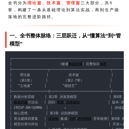
全书分为
理论篇、技术篇、管理篇
三大部分，共9
章，构建了一条从基础理论到算法实战，再到生产级
落地的完整进阶路径。
一、全书整体脉络：三层跃迁，从“懂算法”到“管
模型”
┌──────────────────────────────────────────────────────────
│                       《敏捷
数据挖掘
》完整知识
地图
           
├──────────────────┬──────────────────────────────┬────────
│    理论篇        │          技术篇                │      
│   （第1章）      │        （第2-7章）             │     （第
│   “立地基”      │        “精技艺”                │      “
├──────────────────┼──────────────────────────────┼────────
│ 数据分析层级     │ 第2章 决策类模型                │ 第8章 MLOp
│ 
数据挖掘
方法论   │ 回归·
聚类
·
关联规则
              │ 版本·测
│ CRISP-DM/SEMMA  │        ↓                      │ 持续监
│ 核心思维         │ 第3章 识别类模型                │        ↓
│ 算法建模四要素   │ 
决策树
·集成·
SVM
·
神经网络
·异常检测│ 第9章 模
│ 模型分类与评估   │        ↓                      │ 开发→上线