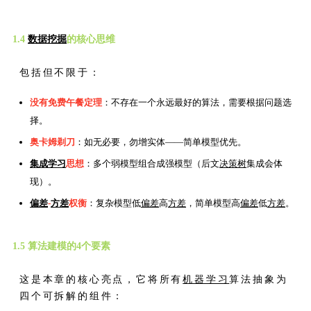
1.4
数据挖掘
的核心思维
包括但不限于：
没有免费午餐定理
：不存在一个永远最好的算法，需要根据问题选
择。
奥卡姆剃刀
：如无必要，勿增实体——简单模型优先。
集成学习
思想
：多个弱模型组合成强模型（后文
决策树
集成会体
现）。
偏差
-
方差
权衡
：复杂模型低
偏差
高
方差
，简单模型高
偏差
低
方差
。
1.5 算法建模的4个要素
这是本章的核心亮点，它将所有
机器学习
算法抽象为
四个可拆解的组件：