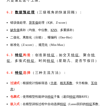
只是逼近这个上限。
6.2
数据预处理
（三级视角的快速回顾）：
错误值处理、
异常值
处理（IQR、Z-score）
缺失值
填补（均值、中位数、
KNN
、多重插补）
二值化、离散化（分箱）、哑编码（One-Hot）
标准化（Z-score）、规范化（Min-Max）
6.3
特征
构造
：创造新
特征
，如交叉
特征
、聚合
特
征
、多项式
特征
、时间
特征
（星期几、是否节假日）
6.4
特征
选择
（三种主流方法）：
过滤式
：根据统计指标筛选（
方差
、
相关系数
、卡方检验、
互信
息
）
包裹式
：使用模型性能评估
特征
子集（递归
特征
消除RFE）
嵌入式
：在模型训练过程中自动选择
特征
（Lasso回归的
特征
系数、