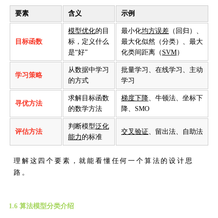
要素
含义
示例
模型优化
的目
最小化
均方误差
（回归）、
目标函数
标，定义什么
最大化似然（分类）、最大
是“好”
化类间距离（
SVM
）
从数据中学习
批量学习、在线学习、主动
学习策略
的方式
学习
求解目标函数
梯度下降
、牛顿法、坐标下
寻优方法
的数学方法
降、SMO
判断模型
泛化
评估方法
交叉验证
、留出法、自助法
能力
的标准
理解这四个要素，就能看懂任何一个算法的设计思
路。
1.6 算法模型分类介绍