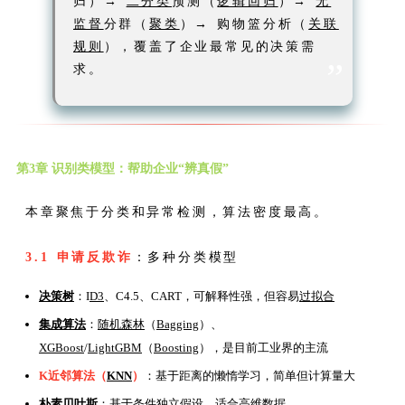
归）→
二分类
预测（
逻辑回归
）→
无
监督
分群（
聚类
）→ 购物篮分析（
关联
规则
），覆盖了企业最常见的决策需
”
求。
第3章 识别类模型：帮助企业“辨真假”
本章聚焦于分类和异常检测，算法密度最高。
3.1 申请反欺诈
：多种分类模型
决策树
：I
D3
、C4.5、CART，可解释性强，但容易
过拟合
集成算法
：
随机森林
（
Bagging
）、
XGBoost
/
LightGBM
（
Boosting
），是目前工业界的主流
K近邻算法（
KNN
）
：基于距离的懒惰学习，简单但计算量大
朴素贝叶斯
：基于条件独立假设，适合高维数据