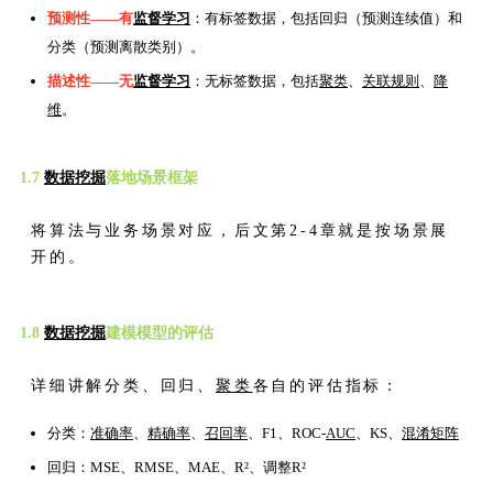
预测性——有
监督学习
：有标签数据，包括回归（预测连续值）和
分类（预测离散类别）。
描述性——无
监督学习
：无标签数据，包括
聚类
、
关联规则
、
降
维
。
1.7
数据挖掘
落地场景框架
将算法与业务场景对应，后文第2-4章就是按场景展
开的。
1.8
数据挖掘
建模模型的评估
详细讲解分类、回归、
聚类
各自的评估指标：
分类：
准确率
、
精确率
、
召回率
、F1、ROC-
AUC
、KS、
混淆矩阵
回归：MSE、RMSE、MAE、R²、调整R²