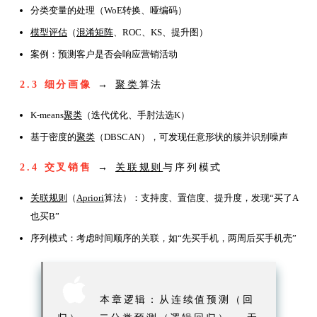
分类变量的处理（WoE转换、哑编码）
模型评估
（
混淆矩阵
、ROC、KS、提升图）
案例：预测客户是否会响应营销活动
2.3 细分画像
→
聚类
算法
K-means
聚类
（迭代优化、手肘法选K）
基于密度的
聚类
（DBSCAN），可发现任意形状的簇并识别噪声
2.4 交叉销售
→
关联规则
与序列模式
关联规则
（
Apriori
算法）：支持度、置信度、提升度，发现“买了A
也买B”
序列模式：考虑时间顺序的关联，如“先买手机，两周后买手机壳”

本章逻辑：从连续值预测（回