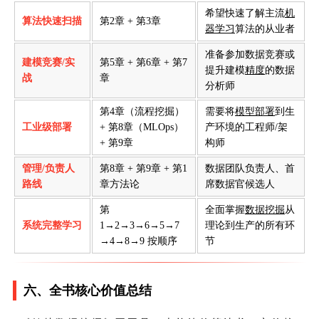
希望快速了解主流
机
算法快速扫描
第2章 + 第3章
器学习
算法的从业者
准备参加数据竞赛或
建模竞赛/实
第5章 + 第6章 + 第7
提升建模
精度
的数据
战
章
分析师
第4章（流程挖掘）
需要将
模型部署
到生
工业级部署
+ 第8章（MLOps）
产环境的工程师/架
+ 第9章
构师
管理/负责人
第8章 + 第9章 + 第1
数据团队负责人、首
路线
章方法论
席数据官候选人
第
全面掌握
数据挖掘
从
系统完整学习
1→2→3→6→5→7
理论到生产的所有环
→4→8→9 按顺序
节
六、全书核心价值总结