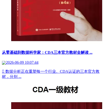
从零基础到数据科学家：CDA三本官方教材全解读 ...
2026-06-09 10:07:44
 数据分析正在重塑每一个行业。CDA认证的三本官方教
材，分别 ...