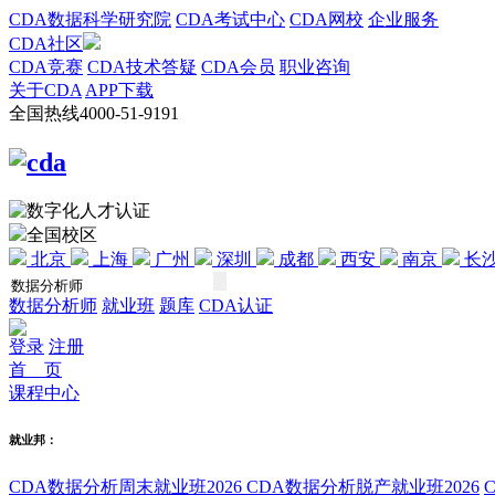
CDA数据科学研究院
CDA考试中心
CDA网校
企业服务
CDA社区
CDA竞赛
CDA技术答疑
CDA会员
职业咨询
关于CDA
APP下载
全国热线
4000-51-9191
全国校区
北京
上海
广州
深圳
成都
西安
南京
长
数据分析师
就业班
题库
CDA认证
登录
注册
首 页
课程中心
就业邦：
CDA数据分析周末就业班2026
CDA数据分析脱产就业班2026