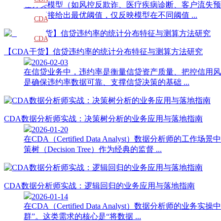
在分类模型（如风控反欺诈、医疗疾病诊断、客户流失预
身不直接给出最优阈值，仅反映模型在不同阈值 ...
教材
CDA
题库
CDA
【CDA干货】信贷违约率的统计分布特征与测算方法研究
大纲
2026-02-03
在信贷业务中，违约率是衡量信贷资产质量、把控信用风
是确保违约率数据可靠、支撑信贷决策的基础 ...
CDA数据分析师实战：决策树分析的业务应用与落地指南
2026-01-20
在CDA（Certified Data Analyst）数
策树（Decision Tree）作为经典的监督 ...
CDA数据分析师实战：逻辑回归的业务应用与落地指南
2026-01-14
在CDA（Certified Data Analyst）数据
群”。这类需求的核心是“将数据 ...