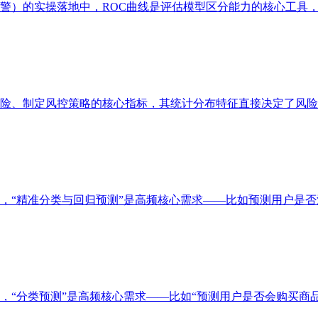
警）的实操落地中，ROC曲线是评估模型区分能力的核心工具，
险、制定风控策略的核心指标，其统计分布特征直接决定了风险
据分析师的工作场景中，“精准分类与回归预测”是高频核心需求——比如预
分析师的业务实操中，“分类预测”是高频核心需求——比如“预测用户是否会