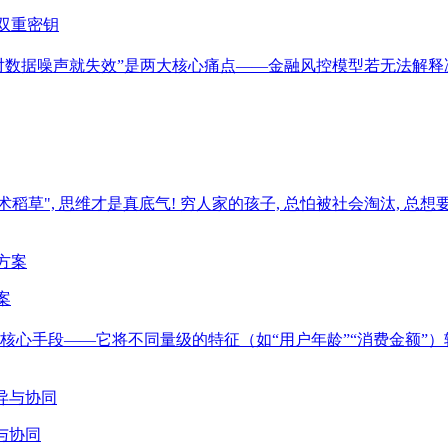
双重密钥
面对数据噪声就失效”是两大核心痛点——金融风控模型若无法解
信"技术稻草", 思维才是真底气! 穷人家的孩子, 总怕被社会淘汰,
案
核心手段——它将不同量级的特征（如“用户年龄”“消费金额”
与协同