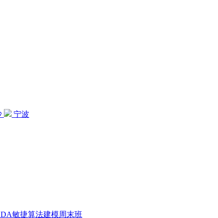
沙
宁波
CDA敏捷算法建模周末班