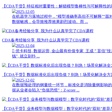
【CDA干货】特征相对重要性：解锁模型鲁棒性与可解释性的
2025-12-05
在机器学习落地过程中，“模型准确率高但不可解释”“
数据敏感，会导致推荐效果剧烈波动。而 ...
CDA备考经验分享_我为什么认真学完了CDA课程
2025-12-04
 优卡科技, 数据运营, 金山最有价值专家 王成 ” 盲
钱", 就立刻扑 ...
【CDA干货】数据标准化后出现负值？别急！场景化解决全方
2025-12-02
在数据预处理的纲量统一环节，标准化是消除量纲影响的
据从业者会陷入“负值恐慌”：Z-score ...
【CDA干货】业务模型与数据模型：数字化时代的“双轮”差异