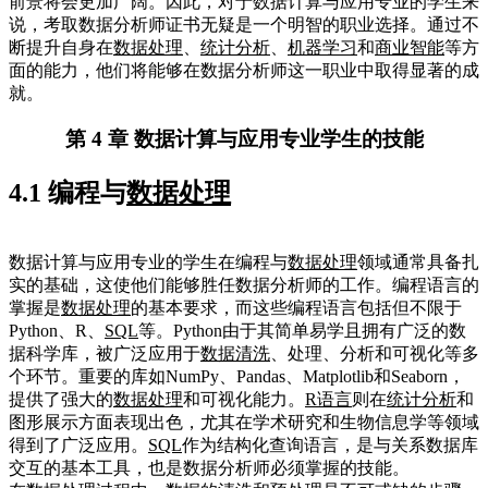
前景将会更加广阔。因此，对于数据计算与应用专业的学生来
说，考取数据分析师证书无疑是一个明智的职业选择。通过不
断提升自身在
数据处理
、
统计分析
、
机器学习
和
商业智能
等方
面的能力，他们将能够在数据分析师这一职业中取得显著的成
就。
第
4
章 数据计算与应用专业学生的技能
4.1
编程与
数据处理
数据计算与应用专业的学生在编程与
数据处理
领域通常具备扎
实的基础，这使他们能够胜任数据分析师的工作。编程语言的
掌握是
数据处理
的基本要求，而这些编程语言包括但不限于
Python、R、
SQL
等。Python由于其简单易学且拥有广泛的数
据科学库，被广泛应用于
数据清洗
、处理、分析和可视化等多
个环节。重要的库如NumPy、Pandas、Matplotlib和Seaborn，
提供了强大的
数据处理
和可视化能力。
R语言
则在
统计分析
和
图形展示方面表现出色，尤其在学术研究和生物信息学等领域
得到了广泛应用。
SQL
作为结构化查询语言，是与关系数据库
交互的基本工具，也是数据分析师必须掌握的技能。