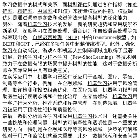
学习数据中的模式和关系，而
模型评估
则通过各种指标（如
准
确率
、
精确率
、
召回率
和
F1值）来衡量模型的性能。模型调
优则是通过调整
超参数
和改进算法来提高模型的
泛化能力
。
另外，随着
机器学习
技术的发展，新的研究趋势和应用场景不
断涌现。
深度学习
在
图像处理
、语音识别和
自然语言处理
等领
域表现出色，
自然语言处理
（
NLP
）中的Transformer模型，如
BERT和GPT，已经在多项任务中超越传统模型。此外，
强化
学习
在自动驾驶、游戏AI和机器人控制等领域也取得了显著
进展。
迁移学习
和
少样本学习
（Few-Shot Learning）等技术则
致力于在数据有限的场景中提升模型的性能，这对于数据分析
师在实际应用中具有重要意义。
在实际应用中，
机器学习
已经广泛应用于金融、医疗、零售、
制造等各个行业。例如，在金融领域，
机器学习
被用于风险管
理、欺诈检测和投资组合优化；在医疗领域，
机器学习
模型帮
助医生进行疾病诊断和个性化治疗；在零售领域，
机器学习
用
于客户行为分析、
推荐系统
和库存管理；在制造领域，
机器学
习
被应用于预测性维护和质量控制。
最后，数据分析师在学习和应用
机器学习
技术时，还需要关注
一些挑战和伦理问题。模型的可解释性和透明性是一个重要的
研究方向，特别是在金融和医疗等高风险领域，决策的可解释
性对于用户和监管机构至关重要。此外，
数据隐私
和安全问题