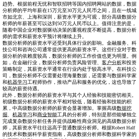
趋势。根据前程无忧和智联招聘等国内招聘网站的数据，数据
分析师的平均年薪在
15万元至30万元人民币之间，且在一线城
市如北京、上海和深圳，薪资水平更为可观，部分高级数据分
析师的年薪甚至可以达到50万元人民币以上。值得注意的是，
随着中国企业对数据驱动决策的重视程度不断提高，数据分析
师的需求和薪资水平预计将继续上升。
数据分析师的薪资水平还受到具体行业的影响。金融服务、科
技公司和咨询公司通常提供更高的薪资水平。这些行业对于数
据分析的依赖度较高，数据分析师的工作价值也更为明显。例
如，在金融行业，数据分析师负责风险管理、
客户分析
和投资
策略制定，其薪资水平通常在行业内处于较高水平。在科技公
司，数据分析师不仅需要处理海量数据，还需要与数据科学家
和
机器学习
工程师协作，推动产品和服务的优化，这也导致了
较高的薪资待遇。
此外，数据分析师的薪资水平与其个人经验和技能密切相关。
初级数据分析师的薪资水平相对较低，随着经验和技能的积
累，中高级数据分析师的薪资会显著增加。掌握高级
数据挖
掘
、
机器学习
和
商业智能
工具的分析师，特别是那些能够独立
完成复杂数据分析任务并提供战略性商业洞见的高级数据分析
师，其薪资水平往往远高于普通数据分析师。根据
Robert Half
的技术和数据科学薪资指南，高级数据分析师和数据科学家的