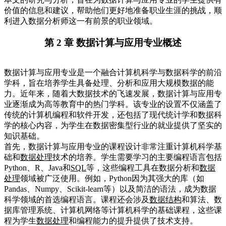
价值的信息和建议，帮助他们更好地准备职业生涯的挑战，顺
利进入数据分析师这一有前景的职业领域。
第
2
章 数据计算与应用专业概述
数据计算与应用专业是一个融合计算机科学与数据科学的前沿
学科，旨在培养学生具备处理、分析和应用大规模数据的能
力。近年来，随着大数据技术的飞速发展，数据计算与应用专
业逐渐成为高等教育中的热门学科。该专业的设置不仅涵盖了
传统的计算机编程和软件开发，还包括了现代统计学和数据科
学的核心内容，为学生在数据密集型行业的就业提供了坚实的
知识基础。
首先，数据计算与应用专业的课程设计非常注重计算机科学基
础和
数据处理
技术的培养。学生需要学习的主要编程语言包括
Python、R、Java和
SQL
等，这些编程工具在数据分析和
数据
处理
领域被广泛使用。例如，Python因为其强大的库（如
Pandas、Numpy、Scikit-learn等）以及简洁的语法，成为数据
科学领域的首选编程语言。课程还会涉及
数据结构
和算法、数
据库管理系统、计算机网络等计算机科学的基础课程，这些课
程为学生
数据处理
和编程能力的提升提供了技术支持。