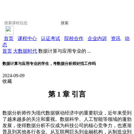
搜索
首页
课程中心
认证考试
院校合作
企业内训
资讯
动
态
首页
大数据时代
数据计算与应用专业的 ...
数据计算与应用专业的学生，考数据分析师好找工作吗
2024-09-09
收藏
第 1 章 引
言
数据分析师作为现代数据驱动经济中的重要职业，近年来受到
了越来越多的关注和重视。数据科学、人工智能等领域的蓬勃
发展，使得数据分析不仅成为科技公司的核心竞争力，也逐渐
普及到其他各行各业。从互联网巨头到金融机构，从制造业到