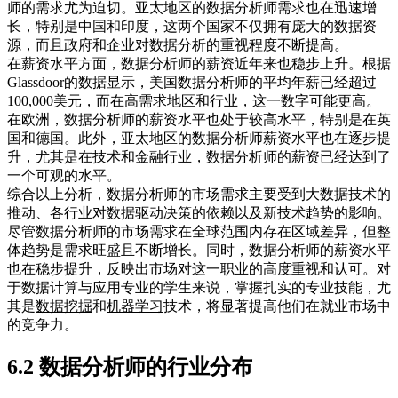
师的需求尤为迫切。亚太地区的数据分析师需求也在迅速增
长，特别是中国和印度，这两个国家不仅拥有庞大的数据资
源，而且政府和企业对数据分析的重视程度不断提高。
在薪资水平方面，数据分析师的薪资近年来也稳步上升。根据
Glassdoor的数据显示，美国数据分析师的平均年薪已经超过
100,000美元，而在高需求地区和行业，这一数字可能更高。
在欧洲，数据分析师的薪资水平也处于较高水平，特别是在英
国和德国。此外，亚太地区的数据分析师薪资水平也在逐步提
升，尤其是在技术和金融行业，数据分析师的薪资已经达到了
一个可观的水平。
综合以上分析，数据分析师的市场需求主要受到大数据技术的
推动、各行业对数据驱动决策的依赖以及新技术趋势的影响。
尽管数据分析师的市场需求在全球范围内存在区域差异，但整
体趋势是需求旺盛且不断增长。同时，数据分析师的薪资水平
也在稳步提升，反映出市场对这一职业的高度重视和认可。对
于数据计算与应用专业的学生来说，掌握扎实的专业技能，尤
其是
数据挖掘
和
机器学习
技术，将显著提高他们在就业市场中
的竞争力。
6.2
数据分析师的行业分布