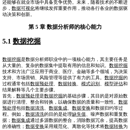
还能够在就业市场中具备竞争优势。未来，随着技术的不断进
步，
数据可视化
将继续发挥重要作用，推动各行各业的数据驱
动决策和创新。
第
5
章 数据分析师的核心能力
5.1
数据挖掘
数据挖掘
是数据分析师职业中的一项核心能力，其主要任务是
从大量的、复杂的数据集中提取有用的信息和知识。
数据挖掘
技术和方法广泛应用于商业、医疗、金融等多个领域，为决策
支持、市场营销、风险管理等提供了有力的工具。
数据挖掘
的
过程通常包括
数据预处理
、
数据转换
、
模式识别
、
模型评估
和
结果解释等几个主要步骤。
首先，
数据预处理
是
数据挖掘
的基础步骤，其目的是对原始数
据进行清理、整合和转换，以确保数据的质量和一致性。
数据
预处理
包括
数据清洗
、
数据集成
、
数据变换
和数据归约等过
程。例如，
数据清洗
的目的是处理
缺失值
、噪声数据和重复数
据；
数据集成
通过多源数据的整合，消除数据冗余，提高数据
的准确性；
数据变换
采用规范化、离散化等技术将
数据转换
为