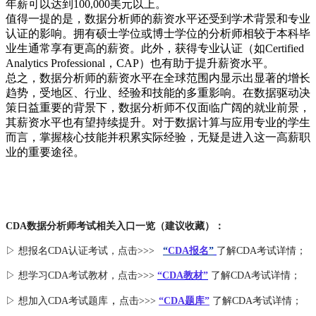
年薪可以达到100,000美元以上。
值得一提的是，数据分析师的薪资水平还受到学术背景和专业
认证的影响。拥有硕士学位或博士学位的分析师相较于本科毕
业生通常享有更高的薪资。此外，获得专业认证（如
Certified
Analytics Professional，CAP）也有助于提升薪资水平。
总之，数据分析师的薪资水平在全球范围内显示出显著的增长
趋势，受地区、行业、经验和技能的多重影响。在数据驱动决
策日益重要的背景下，数据分析师不仅面临广阔的就业前景，
其薪资水平也有望持续提升。对于数据计算与应用专业的学生
而言，掌握核心技能并积累实际经验，无疑是进入这一高薪职
业的重要途径。
CDA数据分析师考试相关入口一览（建议收藏）：
▷ 想报名CDA认证考试，点击>>>
“
CDA报名
”
了解CDA考试详情；
▷ 想学习CDA考试教材，点击>>>
“CDA教材”
了解CDA考试详情；
，
▷ 想加入
CDA考试题库
点击>>>
“CDA
题库
”
了解CDA考试详情；