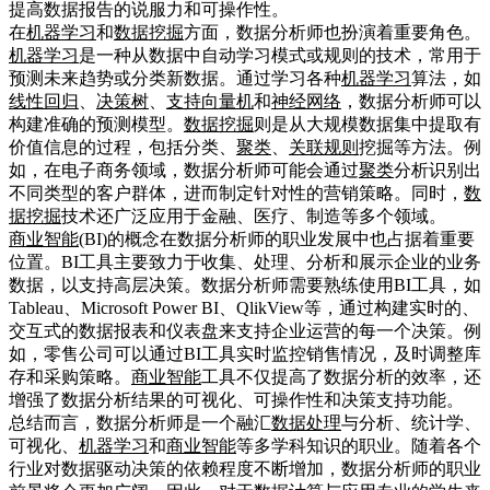
提高数据报告的说服力和可操作性。
在
机器学习
和
数据挖掘
方面，数据分析师也扮演着重要角色。
机器学习
是一种从数据中自动学习模式或规则的技术，常用于
预测未来趋势或分类新数据。通过学习各种
机器学习
算法，如
线性回归
、
决策树
、
支持向量机
和
神经网络
，数据分析师可以
构建准确的预测模型。
数据挖掘
则是从大规模数据集中提取有
价值信息的过程，包括分类、
聚类
、
关联规则
挖掘等方法。例
如，在电子商务领域，数据分析师可能会通过
聚类
分析识别出
不同类型的客户群体，进而制定针对性的营销策略。同时，
数
据挖掘
技术还广泛应用于金融、医疗、制造等多个领域。
商业智能
(BI)的概念在数据分析师的职业发展中也占据着重要
位置。BI工具主要致力于收集、处理、分析和展示企业的业务
数据，以支持高层决策。数据分析师需要熟练使用BI工具，如
Tableau、Microsoft Power BI、QlikView等，通过构建实时的、
交互式的数据报表和仪表盘来支持企业运营的每一个决策。例
如，零售公司可以通过BI工具实时监控销售情况，及时调整库
存和采购策略。
商业智能
工具不仅提高了数据分析的效率，还
增强了数据分析结果的可视化、可操作性和决策支持功能。
总结而言，数据分析师是一个融汇
数据处理
与分析、统计学、
可视化、
机器学习
和
商业智能
等多学科知识的职业。随着各个
行业对数据驱动决策的依赖程度不断增加，数据分析师的职业