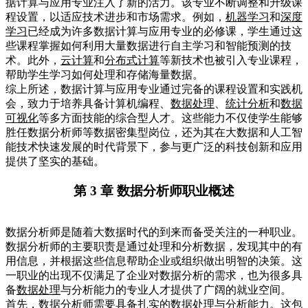
据计算与应用专业注入了新的活力。该专业不断调整和升级课
程设置，以适应技术进步和市场需求。例如，
机器学习
和
深度
学习
已经成为许多数据计算与应用专业的必修课，学生通过这
些课程掌握如何利用大量数据进行自主学习和智能预测的技
术。此外，
云计算
和
分布式计算
等新技术也被引入专业课程，
帮助学生学习如何处理和存储海量数据。
综上所述，数据计算与应用专业通过完备的课程设置和实践机
会，致力于培养具备计算机编程、
数据处理
、
统计分析
和
数据
可视化
等多方面技能的综合型人才。这些能力不仅使学生能够
胜任数据分析师等数据密集型岗位，还为其在大数据和人工智
能技术快速发展的时代背景下，参与更广泛的科技创新和应用
提供了坚实的基础。
第
3
章 数据分析师职业概述
数据分析师是随着大数据时代的到来而备受关注的一种职业。
数据分析师的主要职责是通过处理和分析数据，发现其中的有
用信息，并根据这些信息帮助企业或组织做出明智的决策。这
一职业的出现不仅满足了企业对数据分析的需求，也为很多具
备
数据处理
与分析能力的专业人才提供了广阔的就业空间。
首先，数据分析师需要具备扎实的
数据处理
与分析能力。这包