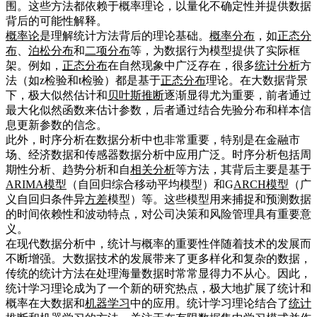
围。这些方法都依赖于概率理论，以量化不确定性并提供数据
背后的可能性解释。
概率论
是理解统计方法背后的理论基础。
概率分布
，如
正态分
布
、
泊松分布
和
二项分布
等，为数据行为模型提供了实际框
架。例如，
正态分布
在自然现象中广泛存在，很多
统计分析
方
法（如
z检验和t检验）都是基于
正态分布
理论。在大数据背景
下，极大似然估计和
贝叶斯推断
逐渐显得尤为重要，前者通过
最大化似然函数来估计参数，后者通过结合先验分布和样本信
息更新参数的信念。
此外，时序分析在数据分析中也非常重要，特别是在金融市
场、经济数据和传感器数据分析中应用广泛。时序分析包括周
期性分析、趋势分析和自
相关分析
等方法，其背后主要是基于
ARIMA模型
（自回归综合移动平均模型）和G
ARCH模型
（广
义自回归条件异
方差
模型）等。这些模型用来捕捉和预测数据
的时间依赖性和波动特点，对公司决策和风险管理具有重要意
义。
在现代数据分析中，统计与概率的重要性伴随着技术的发展而
不断增强。大数据技术的发展带来了更多样化和复杂的数据，
传统的统计方法在处理海量数据时常常显得力不从心。因此，
统计学习理论成为了一个新的研究热点，极大地扩展了统计和
概率在大数据和
机器学习
中的应用。统计学习理论结合了
统计