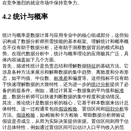
在竞争激烈的就业市场中保持竞争力。
4.2
统计与概率
统计与概率是数据计算与应用专业中的核心组成部分，这些知
识构成了数据分析师所需技能的基本框架。理解统计和概率概
念不仅有助于数据分析，还有助于洞察数据背后的模式和趋
势。在现代数据分析中，统计与概率理论的应用极其广泛，具
体内容涵盖如下几个方面。
首先，描述性统计是负责总结和理解数据
特征
的基础方法。它
涉及各种方法来展示和解释数据的集中趋势、离散度和分布形
态，如平均值、中位数、
标准差
和偏度等。这些指标不仅有助
于快速理解数据的大致特性，还为进一步的
统计分析
提供了必
备的前提条件。例如，通过计算某一数据集的平均值和
标准
差
，数据分析师可以快速判断数据的集中程度和波动情况。
其次，推论统计是数据分析的核心，它基于样本数据来估计总
体特性。这一过程通常包括
假设检验
、置信区间和
回归分析
等
方法。
假设检验
，如
t检验和卡方检验，帮助数据分析师验证
假设是否成立，从而为实际决策提供依据。置信区间则用于估
计总体特性，例如通过置信区间可以估计人口平均收入的范