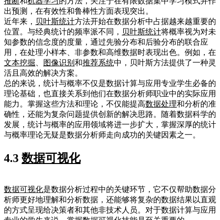
推断
和
机器学习
的方法，关注于在有限数据集中学习模式并作
出预测，在有效性和鲁棒性方面表现突出。
近年来，
贝叶斯统计
方法开始在数据分析中占据越来越重要的
位置。与经典统计的频率派不同，
贝叶斯统计
将概率视为对未
知参数的信念度的度量，通过先验分布和后验分布的联合应
用，在处理小样本、非参数和高维数据时表现出色。例如，在
文本挖掘
、
图像识别
和
推荐系统
中，贝叶斯方法提供了一种灵
活且高效的解决方案。
总的来说，统计与概率不仅是数据计算与应用专业学生必备的
理论基础，也直接关系到他们在数据分析师职业中的实际应用
能力。掌握这些方法和理论，不仅能提高
数据处理
和分析的准
确性，还能为复杂问题提供创新的解决思路。随着数据科学的
发展，统计与概率的应用领域将进一步扩大，掌握深厚的统计
与概率理论无疑是数据分析师走向成功的关键因素之一。
4.3
数据可视化
数据可视化
是数据分析过程中的关键环节，它不仅帮助数据分
析师更好地理解和分析数据，还能够将复杂的数据结果以直观
的方式呈现给决策者和其他非技术人员。对于数据计算与应用