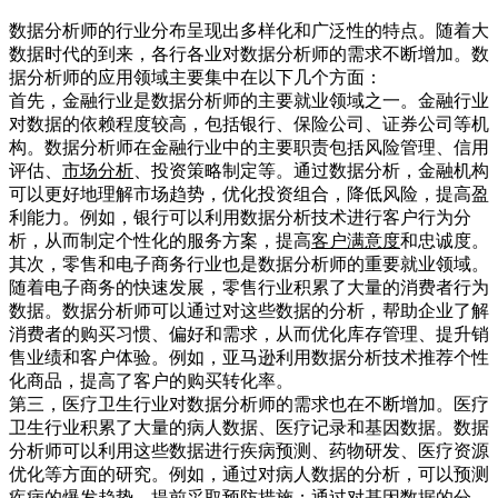
数据分析师的行业分布呈现出多样化和广泛性的特点。随着大
数据时代的到来，各行各业对数据分析师的需求不断增加。数
据分析师的应用领域主要集中在以下几个方面：
首先，金融行业是数据分析师的主要就业领域之一。金融行业
对数据的依赖程度较高，包括银行、保险公司、证券公司等机
构。数据分析师在金融行业中的主要职责包括风险管理、信用
评估、
市场分析
、投资策略制定等。通过数据分析，金融机构
可以更好地理解市场趋势，优化投资组合，降低风险，提高盈
利能力。例如，银行可以利用数据分析技术进行客户行为分
析，从而制定个性化的服务方案，提高
客户满意度
和忠诚度。
其次，零售和电子商务行业也是数据分析师的重要就业领域。
随着电子商务的快速发展，零售行业积累了大量的消费者行为
数据。数据分析师可以通过对这些数据的分析，帮助企业了解
消费者的购买习惯、偏好和需求，从而优化库存管理、提升销
售业绩和客户体验。例如，亚马逊利用数据分析技术推荐个性
化商品，提高了客户的购买转化率。
第三，医疗卫生行业对数据分析师的需求也在不断增加。医疗
卫生行业积累了大量的病人数据、医疗记录和基因数据。数据
分析师可以利用这些数据进行疾病预测、药物研发、医疗资源
优化等方面的研究。例如，通过对病人数据的分析，可以预测
疾病的爆发趋势，提前采取预防措施；通过对基因数据的分