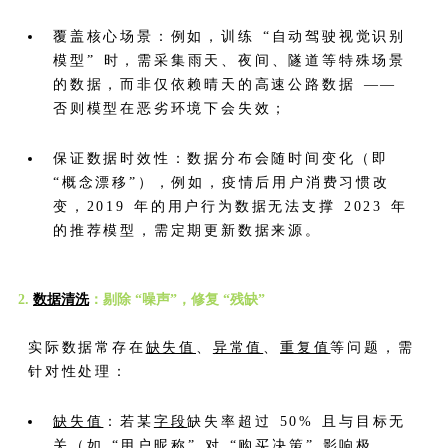
覆盖核心场景：例如，训练 “自动驾驶视觉识别
模型” 时，需采集雨天、夜间、隧道等特殊场景
的数据，而非仅依赖晴天的高速公路数据 ——
否则模型在恶劣环境下会失效；
保证数据时效性：数据分布会随时间变化（即
“概念漂移”），例如，疫情后用户消费习惯改
变，2019 年的用户行为数据无法支撑 2023 年
的推荐模型，需定期更新数据来源。
2.
数据清洗
：剔除 “噪声”，修复 “残缺”
实际数据常存在
缺失值
、
异常值
、
重复值
等问题，需
针对性处理：
缺失值
：若某
字段
缺失率超过 50% 且与目标无
关（如 “用户昵称” 对 “购买决策” 影响极