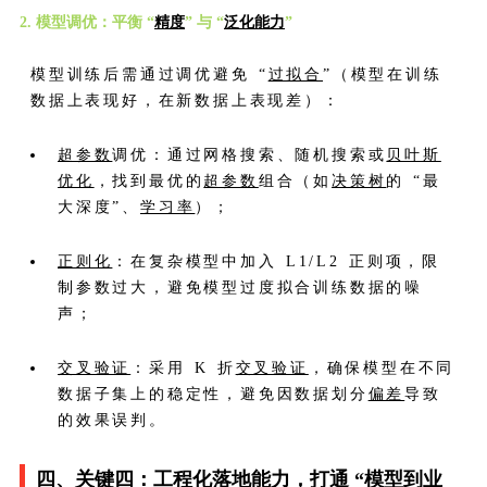
2. 模型调优：平衡 “
精度
” 与 “
泛化能力
”
模型训练后需通过调优避免 “
过拟合
”（模型在训练
数据上表现好，在新数据上表现差）：
超参数
调优：通过网格搜索、随机搜索或
贝叶斯
优化
，找到最优的
超参数
组合（如
决策树
的 “最
大深度”、
学习率
）；
正则化
：在复杂模型中加入 L1/L2 正则项，限
制参数过大，避免模型过度拟合训练数据的噪
声；
交叉验证
：采用 K 折
交叉验证
，确保模型在不同
数据子集上的稳定性，避免因数据划分
偏差
导致
的效果误判。
四、关键四：工程化落地能力，打通 “模型到业