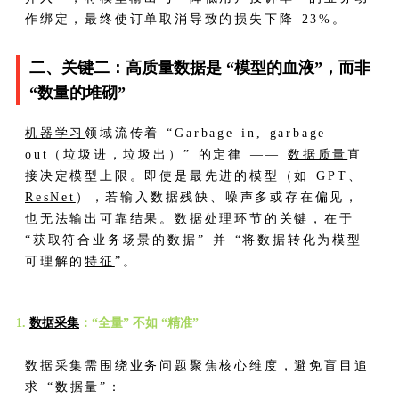
作绑定，最终使订单取消导致的损失下降 23%。
二、关键二：高质量数据是 “模型的血液”，而非
“数量的堆砌”
机器学习
领域流传着 “Garbage in, garbage
out（垃圾进，垃圾出）” 的定律 ——
数据质量
直
接决定模型上限。即使是最先进的模型（如 GPT、
ResNet
），若输入数据残缺、噪声多或存在偏见，
也无法输出可靠结果。
数据处理
环节的关键，在于
“获取符合业务场景的数据” 并 “将数据转化为模型
可理解的
特征
”。
1.
数据采集
：“全量” 不如 “精准”
数据采集
需围绕业务问题聚焦核心维度，避免盲目追
求 “数据量”：