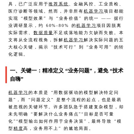
具，已广泛应用于
推荐系统
、金融风控、工业质检、
医疗诊断等领域。然而，并非所有
机器学习
项目都能
实现 “模型效果” 与 “业务价值” 的统一 —— 据行
业调研显示，约 60%-80% 的
机器学习
项目因脱离
实际需求、
数据质量
不足或落地能力欠缺而失败。本
文将从全流程视角，拆解
机器学习
解决实际问题的五
大核心关键，揭示 “技术可行” 到 “业务可用” 的转
化逻辑。
一、关键一：精准定义 “业务问题”，避免 “技术
自嗨”
机器学习
的本质是 “用数据驱动的模型解决特定问
题”，而 “问题定义” 是整个流程的起点，也是最易
被忽视的关键环节。许多团队急于搭建复杂模型，却
未先明确 “要解决什么业务痛点”“目标是否可量
化”“模型输出如何作用于业务决策”，最终导致 “模
型
精度
高，业务用不上” 的尴尬局面。