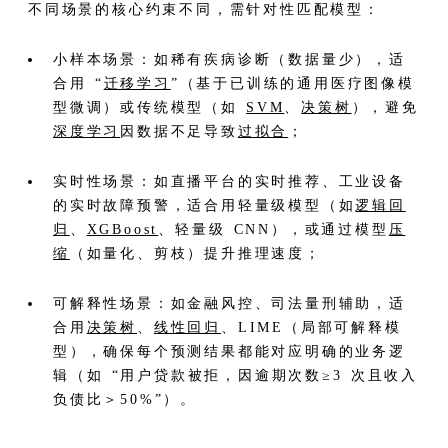
不同场景的核心约束不同，需针对性匹配模型：
小样本场景：如稀有疾病诊断（数据量少），适
合用 “
迁移学习
”（基于已训练的通用医疗图像模
型微调）或传统模型（如
SVM
、
决策树
），避免
深度学习
因数据不足导致
过拟合
；
实时性场景：如直播平台的实时推荐、工业设备
的实时故障预警，适合用轻量级模型（如
逻辑回
归
、
XGBoost
、轻量级 CNN），或通过模型
压
缩
（如量化、剪枝）提升推理速度；
可解释性场景：如金融风控、司法量刑辅助，适
合用
决策树
、
线性回归
、LIME（局部可解释模
型），确保每个预测结果都能对应明确的业务逻
辑（如 “用户贷款被拒，因逾期次数≥3 次且收入
负债比＞50%”）。