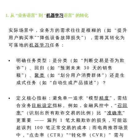
1. 从 “业务语言” 到 “
机器学习
语言” 的转化
实际场景中，业务方的需求往往是模糊的（如 “提升
用户购买率”“降低设备故障损失”），需将其转化为
可落地的
机器学习
任务：
明确任务类型：是分类（如 “判断交易是否为欺
诈”）、回归（如 “预测未来 30 天的销售
额”）、
聚类
（如 “划分用户消费群体”）还是生
成式任务（如 “自动生成产品描述”）？
定义核心指标：避免单一追求 “模型
精度
”，需结
合业务
目标设定
指标。例如，金融风控中，“
召回
率
”（识别出所有欺诈交易的比例）比 “
准确率
”
更重要 —— 漏判 1 笔大额欺诈的损失，可能远
超误判 100 笔正常交易的成本；而电商推荐场景
中，“点击率（CTR）”“转化率（CVR）” 需与