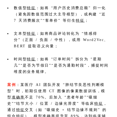
数值型
特征
：如将 “用户历史消费总额” 归一化
（避免因数值范围过大主导模型），或构建 “近
7 天消费频次”“客单价” 等衍生
特征
；
文本型
特征
：如将商品评论转化为 “情感得
分”（正面 / 负面 / 中性），或用 Word2Vec、
BERT 提取语义向量；
时间型
特征
：如将 “订单时间” 拆分为 “星期
几”“是否为节假日”“是否为通勤时段”，捕捉时间
维度的业务规律。
案例
：某医疗 AI 团队开发 “肺结节良恶性判断模
型” 时，初期仅使用 CT 图像的像素数据训练，模
型
准确率
不足 70%。后加入 “患者年龄”“吸烟
史”“结节大小 / 位置 / 边缘光滑度” 等临床
特征
，
通过
特征
交叉（如 “吸烟史 + 结节边缘不规则” 的
组合
特征
），模型
准确率
提升至 89%，达到临床辅