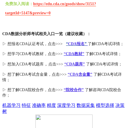
免费加入阅读：
https://edu.cda.cn/goods/show/3151?
targetId=5147&preview=0
CDA数据分析师考试相关入口一览（建议收藏）：
▷ 想报名CDA认证考试，点击>>>
“
CDA报名
”
了解CDA考试详情；
▷ 想学习CDA考试教材，点击>>>
“CDA教材”
了解CDA考试详情；
，
▷ 想加入
CDA考试题库
点击>>>
“CDA
题库
”
了解CDA考试详情；
▷ 想了解CDA
考试
含金量
，点击>>>
“CDA含金量”
了解CDA考试详
情；
▷ 想了解CDA
院校合作
，点击>>>
“院校合作”
了解咨询CDA院校合
作；
机器学习
特征
准确率
精度
深度学习
数据采集
模型选择
决策
树