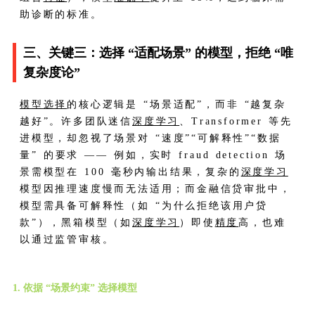
助诊断的标准。
三、关键三：选择 “适配场景” 的模型，拒绝 “唯
复杂度论”
模型选择
的核心逻辑是 “场景适配”，而非 “越复杂
越好”。许多团队迷信
深度学习
、Transformer 等先
进模型，却忽视了场景对 “速度”“可解释性”“数据
量” 的要求 —— 例如，实时 fraud detection 场
景需模型在 100 毫秒内输出结果，复杂的
深度学习
模型因推理速度慢而无法适用；而金融信贷审批中，
模型需具备可解释性（如 “为什么拒绝该用户贷
款”），黑箱模型（如
深度学习
）即使
精度
高，也难
以通过监管审核。
1. 依据 “场景约束” 选择模型