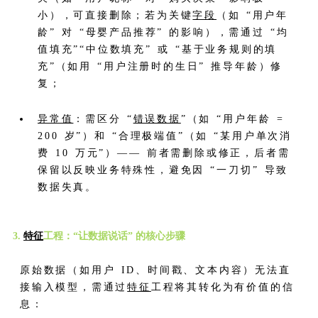
小），可直接删除；若为关键
字段
（如 “用户年
龄” 对 “母婴产品推荐” 的影响），需通过 “均
值填充”“中位数填充” 或 “基于业务规则的填
充”（如用 “用户注册时的生日” 推导年龄）修
复；
异常值
：需区分 “
错误数据
”（如 “用户年龄 =
200 岁”）和 “合理极端值”（如 “某用户单次消
费 10 万元”）—— 前者需删除或修正，后者需
保留以反映业务特殊性，避免因 “一刀切” 导致
数据失真。
3.
特征
工程：“让数据说话” 的核心步骤
原始数据（如用户 ID、时间戳、文本内容）无法直
接输入模型，需通过
特征
工程将其转化为有价值的信
息：