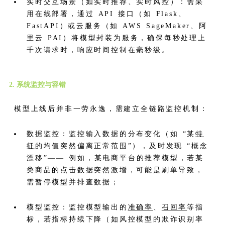
实时交互场景（如实时推荐、实时风控）：需采
用在线部署，通过 API 接口（如 Flask、
FastAPI）或云服务（如 AWS SageMaker、阿
里云 PAI）将模型封装为服务，确保每秒处理上
千次请求时，响应时间控制在毫秒级。
2. 系统监控与容错
模型上线后并非一劳永逸，需建立全链路监控机制：
数据监控：监控输入数据的分布变化（如 “某
特
征
的均值突然偏离正常范围”），及时发现 “概念
漂移”—— 例如，某电商平台的推荐模型，若某
类商品的点击数据突然激增，可能是刷单导致，
需暂停模型并排查数据；
模型监控：监控模型输出的
准确率
、
召回率
等指
标，若指标持续下降（如风控模型的欺诈识别率