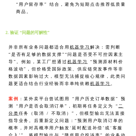
“用户留存率” 结合，避免为短期点击推荐低质量
商品。
2. 验证 “问题的可解性”
并非所有业务问题都适合用
机器学习
解决：需判断
“是否有足够的数据支撑”“问题是否受不可控因素主
导”。例如，某工厂想通过
机器学习
“预测原材料价
格波动”，但价格受国际政策、供应链突发事件等非
数据因素影响过大，模型无法捕捉核心规律，此类问
题更适合结合行业经验而非单纯依赖
机器学习
。
案例
：某外卖平台曾试图用 “用户历史订单数据” 预
测 “用户是否会取消订单”，初期将任务定义为 “
二
分类
任务（取消 / 不取消）”，但模型输出无法直接
指导业务。后重新定义问题：“预测用户取消订单的
概率，并对高概率用户触发‘延时配送补偿’或‘客服
介入’”，将模型输出与 “降低用户投诉率” 的业务动