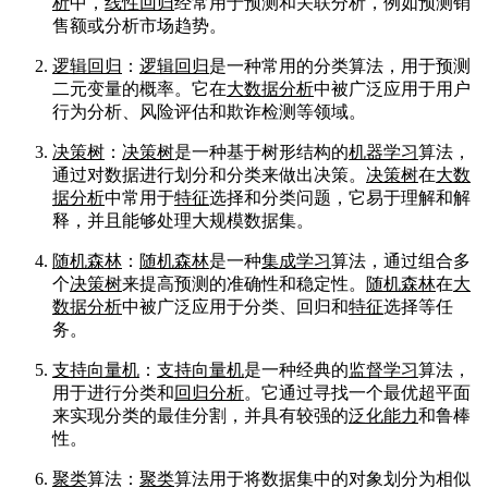
析
中，
线性回归
经常用于预测和关联分析，例如预测销
售额或分析市场趋势。
逻辑回归
：
逻辑回归
是一种常用的分类算法，用于预测
二元变量的概率。它在
大数据分析
中被广泛应用于用户
行为分析、风险评估和欺诈检测等领域。
决策树
：
决策树
是一种基于树形结构的
机器学习
算法，
通过对数据进行划分和分类来做出决策。
决策树
在
大数
据分析
中常用于
特征
选择和分类问题，它易于理解和解
释，并且能够处理大规模数据集。
随机森林
：
随机森林
是一种
集成学习
算法，通过组合多
个
决策树
来提高预测的准确性和稳定性。
随机森林
在
大
数据分析
中被广泛应用于分类、回归和
特征
选择等任
务。
支持向量机
：
支持向量机
是一种经典的
监督学习
算法，
用于进行分类和
回归分析
。它通过寻找一个最优超平面
来实现分类的最佳分割，并具有较强的
泛化能力
和鲁棒
性。
聚类
算法：
聚类
算法用于将数据集中的对象划分为相似