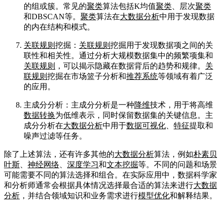
的组或簇。常见的
聚类
算法包括K均值
聚类
、层次
聚类
和DBSCAN等。
聚类
算法在
大数据分析
中用于发现数据
的内在结构和模式。
关联规则
挖掘：
关联规则
挖掘用于发现数据项之间的关
联性和相关性。通过分析大规模数据集中的频繁项集和
关联规则
，可以揭示隐藏在数据背后的趋势和规律。
关
联规则
挖掘在市场篮子分析和
推荐系统
等领域有着广泛
的应用。
主成分分析：主成分分析是一种
降维
技术，用于将高维
数据转换
为低维表示，同时保留数据集的关键信息。主
成分分析在
大数据分析
中用于
数据可视化
、
特征
提取和
噪声过滤等任务。
除了上述算法，还有许多其他的
大数据分析
算法，例如
朴素贝
叶斯
、
神经网络
、
深度学习
和
文本挖掘
等。不同的问题和场景
可能需要不同的算法选择和组合。在实际应用中，数据科学家
和分析师通常会根据具体情况选择最合适的算法来进行
大数据
分析
，并结合领域知识和业务需求进行
模型优化
和解释结果。