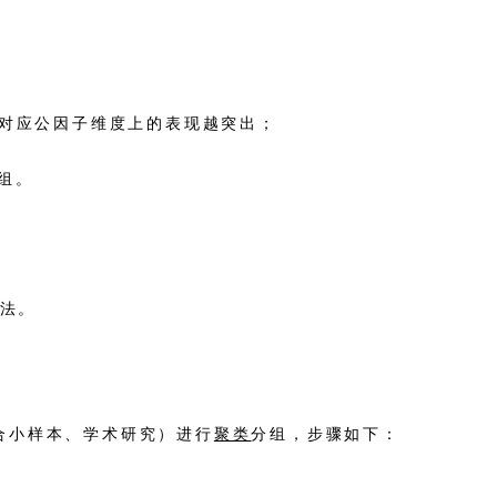
在对应公因子维度上的表现越突出；
组。
法。
合小样本、学术研究）进行
聚类
分组，步骤如下：