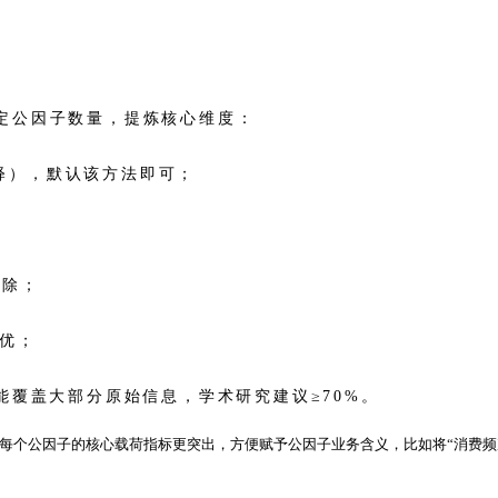
定公因子数量，提炼核心维度：
释），默认该方法即可；
：
剔除；
最优；
明能覆盖大部分原始信息，学术研究建议≥70%。
使每个公因子的核心载荷指标更突出，方便赋予公因子业务含义，比如将“消费频