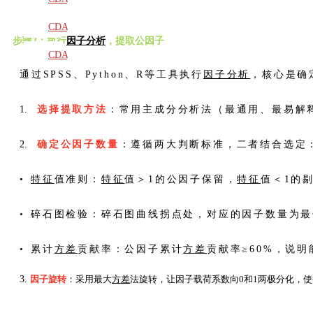
教材
CDA
步骤2：执行
因子分析
，提取公因子
题库
CDA
通过SPSS、Python、R等工具执行
因子分析
，核心是确
大纲
选择提取方法
：常用主成分分析法（最通用、最易解
确定公因子数量
：遵循两大判断标准，二者结合选定
•
特征
值准则：
特征
值＞1的公因子保留，
特征
值＜1的
• 碎石图检验：碎石图曲线拐点处，对应的因子数量为
• 累计
方差
贡献率：公因子累计
方差
贡献率≥60%，说
因子旋转
：采用最大
方差
法旋转，让因子载荷系数向0和1两极分化，