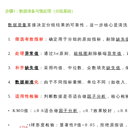
步骤1：数据准备与预处理（分组基础）
数据质量
直接决定分组结果的可靠性，这一步核心是清
筛选有效指标
：确定用于分组的原始指标，剔除
缺失
处理
异常值
：通过3σ原则、
箱线图
剔除极端
异常值
，
补齐
缺失值
：采用均值、中位数、众数填充
缺失值
，
数据标准
化
：由于不同指标量纲、单位不同（如收入、
适用性检验
：判断数据是否适合做
因子分析
，核心检
• KMO值：≥0.6适合做
因子分析
，≥0.7效果较好，≥0
• Bartlett球形度检验：显著性P值<0.05，拒绝原
CDA