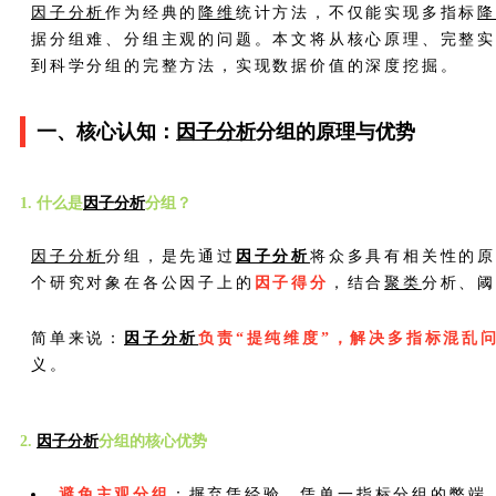
因子分析
作为经典的
降维
统计方法，不仅能实现多指标
据分组难、分组主观的问题。本文将从核心原理、完整实
到科学分组的完整方法，实现数据价值的深度挖掘。
一、核心认知：
因子分析
分组的原理与优势
1. 什么是
因子分析
分组？
因子分析
分组，是先通过
因子分析
将众多具有相关性的
个研究对象在各公因子上的
因子得分
，结合
聚类
分析、
简单来说：
因子分析
负责“提纯维度”，解决多指标混乱
义。
2.
因子分析
分组的核心优势
避免主观分组
：摒弃凭经验、凭单一指标分组的弊端