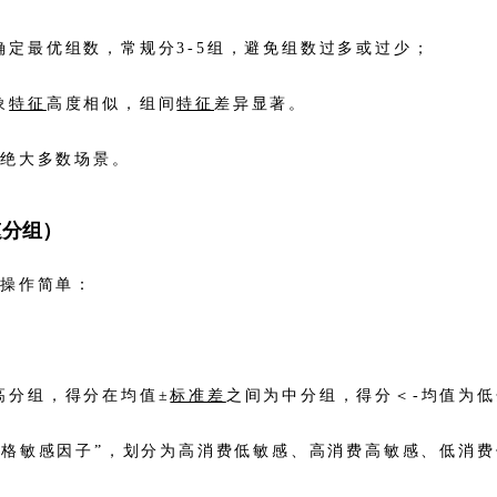
定最优组数，常规分3-5组，避免组数过多或过少；
象
特征
高度相似，组间
特征
差异显著。
等绝大多数场景。
速分组）
，操作简单：
高分组，得分在均值±
标准差
之间为中分组，得分＜-均值为
价格敏感因子”，划分为高消费低敏感、高消费高敏感、低消