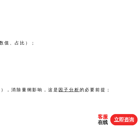
数值、占比）；
化），消除量纲影响，这是
因子分析
的必要前提；
客服
客服
立即咨询
立即咨询
在线
在线