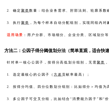
确定
聚类
数量：结合业务需求、肘部法则、轮廓系数确
执行
聚类
，为每个样本自动分配组别，实现同组内对
适用场景
：用户分群、市场细分、企业分类、区域划分
方法二：公因子得分阈值划分法（简单直观，适合快
针对单一核心公因子，按得分高低划分组别，无需
聚类
选定最核心的公因子（
方差
贡献率最高）；
按得分均值、四分位数划分组别：比如得分＞均值为
多公因子可交叉分组，比如结合“消费能力因子”和“