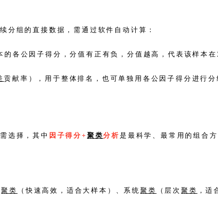
后续分组的直接数据，需通过软件自动计算：
样本的各公因子得分，分值有正有负，分值越高，代表该样本
差
贡献率），用于整体排名，也可单独用各公因子得分进行分
按需选择，其中
因子得分+
聚类
分析
是最科学、最常用的组合方
s
聚类
（快速高效，适合大样本）、系统
聚类
（层次
聚类
，适