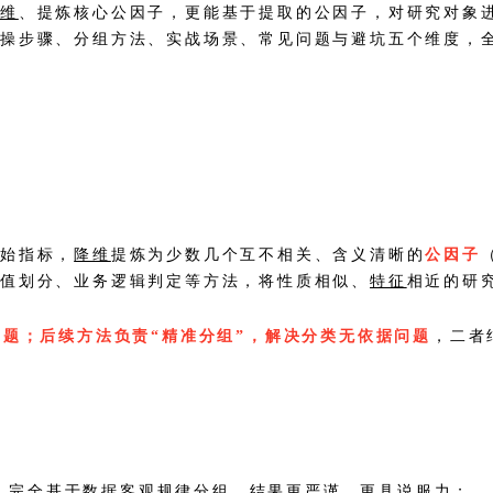
降维
、提炼核心公因子，更能基于提取的公因子，对研究对象
操步骤、分组方法、实战场景、常见问题与避坑五个维度，
原始指标，
降维
提炼为少数几个互不相关、含义清晰的
公因子
阈值划分、业务逻辑判定等方法，将性质相似、
特征
相近的研
问题；后续方法负责“精准分组”，解决分类无依据问题
，二者
，完全基于数据客观规律分组，结果更严谨、更具说服力；