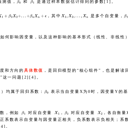
预测值，
和
是通过样本数据估计得到的参数[1]。
，其中
是多个自变量，
量如何影响因变量，以及这种影响的基本形式（线性、非线性
度和方向的
具体数值
，是回归模型的“核心组件”，也是解读
一问题[2][4]。
项）均属于回归系数：
表示当自变量X为0时，因变量Y的
系数，例如
对应自变量
，
对应自变量
，各自衡量
：正系数表示自变量与因变量正相关，负系数表示负相关；系
4]。