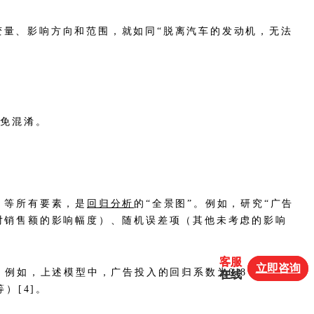
变量、影响方向和范围，就如同“脱离汽车的发动机，无法
避免混淆。
）等所有要素，是
回归分析
的“全景图”。例如，研究“广告
对销售额的影响幅度）、随机误差项（其他未考虑的影响
客服
客服
立即咨询
立即咨询
。例如，上述模型中，广告投入的回归系数为0.8，仅表示
在线
在线
）[4]。