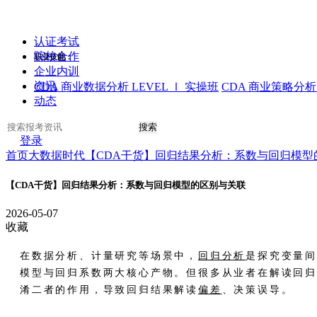
认证考试
院校合作
职业技能：
企业内训
资讯
CDA 商业数据分析 LEVEL Ⅰ 实操班
CDA 商业策略分析 
动态
搜索
登录
首页
大数据时代
【CDA干货】回归结果分析：系数与回归模型
【CDA干货】回归结果分析：系数与回归模型的区别与关联
2026-05-07
收藏
在数据分析、计量研究等场景中，
回归分析
是探究变量
模型与回归系数两大核心产物。但很多从业者在解读回归
淆二者的作用，导致回归结果解读
偏差
、决策误导。