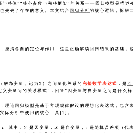
部与整体”“核心参数与完整框架”的关系——回归模型是描
数也失去了存在的意义。本文结合
回归分析
的核心逻辑，拆解
。
义，厘清各自的定位与作用，这是正确解读回归结果的基础，
（解释变量，记为X）之间量化关系的
完整数学表达式
，是
回
定义变量间的关系模式”，回答“因变量与自变量之间是什么样
型：理论回归模型是基于客观规律假设的理想化表达式，包含
实际分析中使用的核心工具[1]。
，其中：
是因变量，
是自变量，
是随机误差项（代表