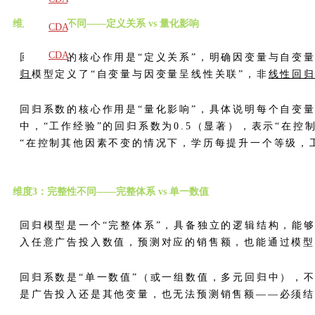
维度2：作用不同——定义关系 vs 量化影响
教材
CDA
题库
CDA
回归模型的核心作用是“定义关系”，明确因变量与自变
归
模型定义了“自变量与因变量呈线性关联”，非
线性回
大纲
回归系数的核心作用是“量化影响”，具体说明每个自变
中，“工作经验”的回归系数为0.5（显著），表示“在控
“在控制其他因素不变的情况下，学历每提升一个等级，工资平
维度3：完整性不同——完整体系 vs 单一数值
回归模型是一个“完整体系”，具备独立的逻辑结构，能
入任意广告投入数值，预测对应的销售额，也能通过模
回归系数是“单一数值”（或一组数值，多元回归中），
是广告投入还是其他变量，也无法预测销售额——必须结合