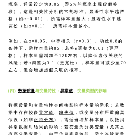
概率，通常设定为0.05（即5%的概率出现虚假关
联），这是相关性分析的常规标准。显著性水平越严
格（如α=0.01），所需样本量越大；显著性水平越
宽松（如α=0.1），所需样本量越小。
例如，在α=0.05、中等相关（r=0.3）、功效0.8的
条件下，需样本量约85；若将α调整为0.01（更严
格），样本量需增加至120左右，以降低虚假关联的
风险；若α调整为0.1（更宽松），样本量可减少至70
左右，但会增加虚假关联的概率。
（四）
数据质量
与变量特性：
异常值
、变量类型的影响
数据质量
和变量特性会间接影响样本量的需求：若数
据中存在较多
异常值
、
缺失值
，或变量分布严重偏离
假设（如非
正态分布
），需适当增加样本量，以抵消
异常数据对结果的影响；若变量为分类变量（尤其是
有序分类变量），由于信息密度较低，需比连续变量