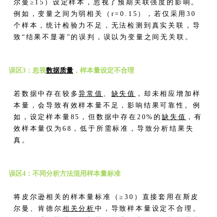
尔曼≥15）设定样本，忽视了预期关联强度的影响。
例如，变量之间为弱相关（r=0.15），若仅采用30
个样本，统计检验力不足，无法检测到真实关联，导
致“结果不显著”的误判，误以为变量之间无关联。
误区3：忽视
数据质量
，样本量设定不合理
若数据中存在较多
异常值
、
缺失值
，却未相应增加样
本量，会导致有效样本量不足，影响结果可靠性。例
如，设定样本量85，但数据中存在20%的
缺失值
，有
效样本量仅为68，低于所需标准，导致分析结果失
真。
误区4：不同分析方法混用样本量标准
将皮尔逊相关的样本量标准（≥30）直接套用在斯皮
尔曼、肯德尔
相关分析
中，导致样本量设定不合理。