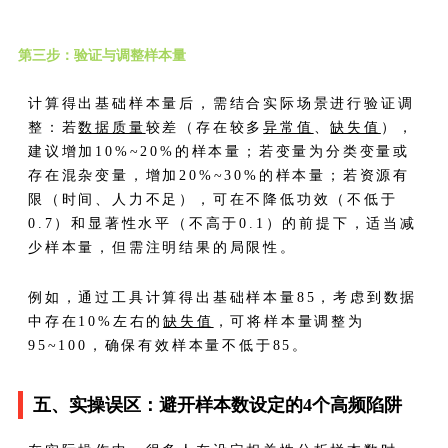
第三步：验证与调整样本量
计算得出基础样本量后，需结合实际场景进行验证调
整：若
数据质量
较差（存在较多
异常值
、
缺失值
），
建议增加10%~20%的样本量；若变量为分类变量或
存在混杂变量，增加20%~30%的样本量；若资源有
限（时间、人力不足），可在不降低功效（不低于
0.7）和显著性水平（不高于0.1）的前提下，适当减
少样本量，但需注明结果的局限性。
例如，通过工具计算得出基础样本量85，考虑到数据
中存在10%左右的
缺失值
，可将样本量调整为
95~100，确保有效样本量不低于85。
五、实操误区：避开样本数设定的4个高频陷阱