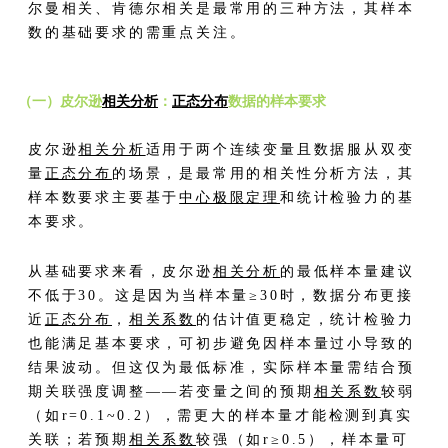
尔曼相关、肯德尔相关是最常用的三种方法，其样本
数的基础要求的需重点关注。
（一）皮尔逊
相关分析
：
正态分布
数据的样本要求
皮尔逊
相关分析
适用于两个连续变量且数据服从双变
量
正态分布
的场景，是最常用的相关性分析方法，其
样本数要求主要基于
中心极限定理
和统计检验力的基
本要求。
从基础要求来看，皮尔逊
相关分析
的最低样本量建议
不低于30。这是因为当样本量≥30时，数据分布更接
近
正态分布
，
相关系数
的估计值更稳定，统计检验力
也能满足基本要求，可初步避免因样本量过小导致的
结果波动。但这仅为最低标准，实际样本量需结合预
期关联强度调整——若变量之间的预期
相关系数
较弱
（如r=0.1~0.2），需更大的样本量才能检测到真实
关联；若预期
相关系数
较强（如r≥0.5），样本量可