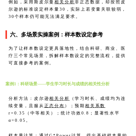
例如，采用斯皮尔曼
相关分析
非正态数据，却按照皮
尔逊的标准设定样本量30，实际上若变量关联较弱，
30个样本仍可能无法满足要求。
六、多场景实操案例：样本数设定参考
为了让样本数设定更具落地性，结合科研、商业、医
疗三个常见场景，拆解样本数设定的完整流程，提供
可直接参考的案例。
案例1：科研场景——学生学习时长与成绩的相关性分析
分析方法：皮尔逊
相关分析
（学习时长、成绩均为连
续变量，且服从
正态分布
）；预期
相关系数
r=0.35（中等相关）；统计功效0.8；显著性水平
α=0.05。
样本量计算：通过G*Power计算，得出基础样本量约