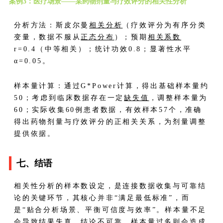
案例3：医疗场景——某药物剂量与疗效评分的相关性分析
分析方法：斯皮尔曼
相关分析
（疗效评分为有序分类
变量，数据不服从
正态分布
）；预期
相关系数
r=0.4（中等相关）；统计功效0.8；显著性水平
α=0.05。
样本量计算：通过G*Power计算，得出基础样本量约
50；考虑到临床数据存在一定
缺失值
，调整样本量为
60；实际收集60例患者数据，有效样本57个，准确
得出药物剂量与疗效评分的正相关关系，为剂量调整
提供依据。
七、结语
相关性分析的样本数设定，是连接数据收集与可靠结
论的关键环节，其核心并非“满足最低标准”，而
是“贴合分析场景、平衡可信度与效率”。样本量不足
会导致结果失真、结论不可靠，样本量过多则会造成