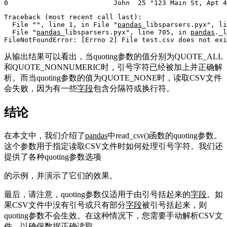
0                          John  25 
"123 Main St, Apt 4
Traceback (most recent call last):

  File 
""
, line 1, 
in
 File 
"
pandas
_libsparsers.pyx"
, li
  File 
"
pandas
_libsparsers.pyx"
, line 705, 
in
pandas
._l
FileNotFoundError: [Errno 2] File test.csv does not exi
从输出结果可以看出，当quoting参数的值分别为QUOTE_ALL
和QUOTE_NONNUMERIC时，引号字符已经被加上并正确解
析。而当quoting参数的值为QUOTE_NONE时，读取CSV文件
会失败，因为有一些
字段
包含分隔符或换行符。
结论
在本文中，我们介绍了
pandas
中read_csv()函数的quoting参数。
这个参数用于指定读取CSV文件时如何处理引号字符。我们还
提供了各种quoting参数选项
的示例，并演示了它们的效果。
最后，请注意，quoting参数仅适用于由引号括起来的
字段
。如
果CSV文件中没有引号或只有部分
字段
被引号括起来，则
quoting参数不会生效。在这种情况下，您需要手动解析CSV文
件，以确保数据正确读取。