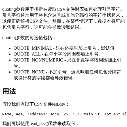
quoting参数用于指定在读取CSV文件时应如何处理引号字符。
引号字符通常用于将包含逗号或其他分隔符的字符串括起来，
以便正确解析CSV文件。然而，在某些情况下，数据本身可能
包含引号字符，这可能会导致读取错误。
quoting参数的可选值包括：
QUOTE_MINIMAL - 只在必要时加上引号，默认值。
QUOTE_ALL - 在每个
字段
周围都加上引号。
QUOTE_NONNUMERIC - 只在非数字
字段
周围加上引
号。
QUOTE_NONE - 不加引号，这意味着任何包含分隔符
或换行符的
字段
都会导致错误。
用法
假设我们有以下CSV文件test.csv：
Name, Age, 
"Address"
 John, 25, 
"123 Main St, Apt 45"
 Al
我们可以使用read_csv()函数来读取它：