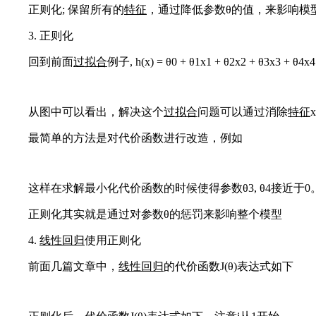
正则化; 保留所有的
特征
，通过降低参数θ的值，来影响模
3. 正则化
回到前面
过拟合
例子, h(x) = θ0 + θ1x1 + θ2x2 + θ3x3 + θ4x4
从图中可以看出，解决这个
过拟合
问题可以通过消除
特征
最简单的方法是对代价函数进行改造，例如
这样在求解最小化代价函数的时候使得参数θ3, θ4接近于0
正则化其实就是通过对参数θ的惩罚来影响整个模型
4.
线性回归
使用正则化
前面几篇文章中，
线性回归
的代价函数J(θ)表达式如下