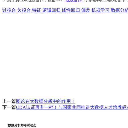
▷ 想了解CDA
院校合作
，点击>>>
“院校合作”
了解咨询CDA院校合作
过拟合
欠拟合
特征
逻辑回归
线性回归
偏差
机器学习
数据分
上一篇
图论在大数据分析中的作用！
下一篇
CDA认证再升一档！与国家共同推进大数据人才培养标
数据分析师考试动态