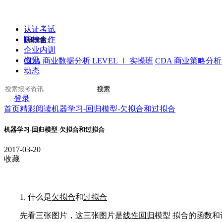
认证考试
院校合作
职业技能：
企业内训
资讯
CDA 商业数据分析 LEVEL Ⅰ 实操班
CDA 商业策略分析 
动态
搜索
登录
首页
精彩阅读
机器学习-回归模型-欠拟合和过拟合
机器学习-回归模型-欠拟合和过拟合
2017-03-20
收藏
1. 什么是
欠拟合
和
过拟合
先看三张图片，这三张图片是
线性回归
模型 拟合的函数