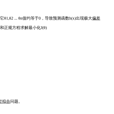
θ2 ... θn值约等于0，导致预测函数h(x)出现极大
偏差
和正规方程求解最小化J(θ)
过拟合
问题。