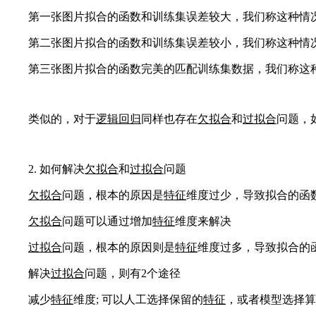
第一张图片拟合的函数和训练集误差较大，我们称这种情
第二张图片拟合的函数和训练集误差较小，我们称这种情况
第三张图片拟合的函数完美的匹配训练集数据，我们称这
类似的，对于
逻辑回归
同样也存在
欠拟合
和
过拟合
问题，
2. 如何解决
欠拟合
和
过拟合
问题
欠拟合
问题，根本的原因是
特征
维度过少，导致拟合的函
欠拟合
问题可以通过增加
特征
维度来解决
过拟合
问题，根本的原因则是
特征
维度过多，导致拟合的
解决
过拟合
问题，则有2个途径
减少
特征
维度; 可以人工选择保留的
特征
，或者模型选择算