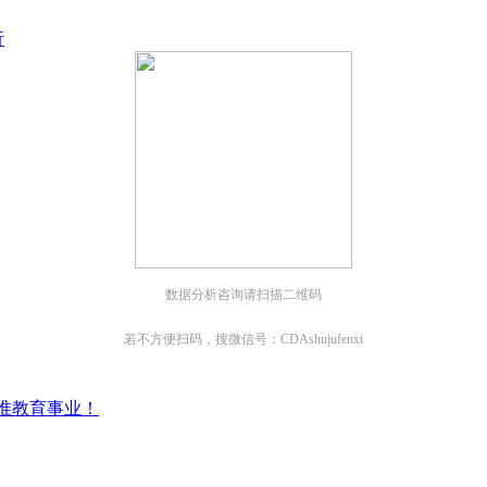
；
析
数据分析咨询请扫描二维码
若不方便扫码，搜微信号：CDAshujufenxi
准教育事业！