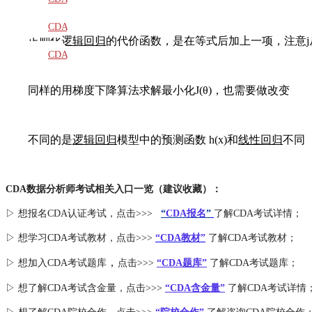
教材
CDA
正则化
逻辑回归
的代价函数，是在等式后加上一项，注意j
题库
CDA
大纲
同样的用梯度下降算法求解最小化J(θ)，也需要做改变
不同的是
逻辑回归
模型中的预测函数 h(x)和
线性回归
不同
CDA数据分析师考试相关入口一览（建议收藏）：
▷ 想报名CDA认证考试，点击>>>
“
CDA报名
”
了解CDA考试详情；
▷ 想学习CDA考试教材，点击>>>
“CDA教材”
了解CDA考试教材；
，
▷ 想加入
CDA考试题库
点击>>>
“CDA
题库
”
了解CDA考试题库；
▷ 想了解CDA
考试
含金量
，点击>>>
“CDA含金量”
了解CDA考试详情