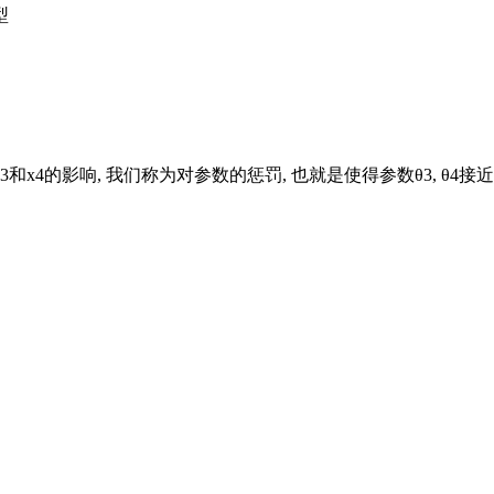
型
x3和x4的影响, 我们称为对参数的惩罚, 也就是使得参数θ3, θ4接
。