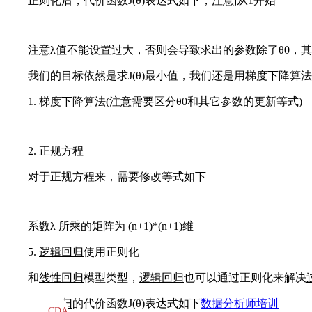
正则化后，代价函数J(θ)表达式如下，注意j从1开始
注意λ值不能设置过大，否则会导致求出的参数除了θ0，其它θ1,
我们的目标依然是求J(θ)最小值，我们还是用梯度下降算法
1. 梯度下降算法(注意需要区分θ0和其它参数的更新等式)
2. 正规方程
对于正规方程来，需要修改等式如下
系数λ 所乘的矩阵为 (n+1)*(n+1)维
5.
逻辑回归
使用正则化
和
线性回归
模型类型，
逻辑回归
也可以通过正则化来解决
逻辑回归
的代价函数J(θ)表达式如下
数据分析师培训
CDA