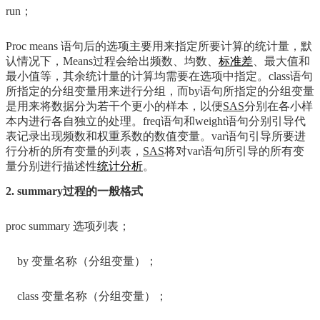
run；
Proc means 语句后的选项主要用来指定所要计算的统计量，默
认情况下，Means过程会给出频数、均数、
标准差
、最大值和
最小值等，其余统计量的计算均需要在选项中指定。class语句
所指定的分组变量用来进行分组，而by语句所指定的分组变量
是用来将数据分为若干个更小的样本，以便
SAS
分别在各小样
本内进行各自独立的处理。freq语句和weight语句分别引导代
表记录出现频数和权重系数的数值变量。var语句引导所要进
行分析的所有变量的列表，
SAS
将对var语句所引导的所有变
量分别进行描述性
统计分析
。
2. summary过程的一般格式
proc summary 选项列表；
by 变量名称（分组变量）；
class 变量名称（分组变量）；