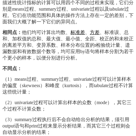
描述性统计指标的计算可
以用四个不同的过程来实现，它们分
别是means过程、summary过程、univariate过程以及tabulate过
程。它们在功能范围和具体的操作方法上存在一定的差别，下
面我们大概了解一下它们的异同点。
相同点：
他们均可计算出均数、
标准差
、
方差
、标准误、总
和、加权值的总和、最大值、最小值、全距、校正的和未校正
的离差平方和、变异系数、样本分布位置的t检验统计量、遗
漏数据和有效数据个数等，均可应用by语句将样本分割为若干
个更小的样本，以便分别进行分析。
不同点：
（1）means过程、summary过程、univariate过程可以计算样本
的偏度（skewness）和峰度（kurtosis），而tabulate过程不计算
这些统计量；
（2）univariate过程可以计算出样本的众数（mode），其它三
个过程不计算众数；
（3）summary过程执行后不会自动给出分析的结果，须引用
output语句和print过程来显示分析结果，而其它三个过程则会
自动显示分析的结果；