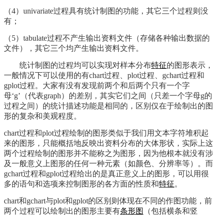
（4）univariate过程具有统计制图的功能，其它三个过程则没
有；
（5）tabulate过程不产生输出资料文件（存储各种输出数据的
文件），其它三个均产生输出资料文件。
统计制图的过程均可以实现对样本分布
特征
的图形表示，
一般情况下可以使用的有chart过程、plot过程、gchart过程和
gplot过程。大家有没有发现前两个和后两个只有一个字
母‘g’（代表graph）的差别，其实它们之间（只差一个字母g的
过程之间）的统计描述功能是相同的，区别仅在于绘制出的图
形的复杂和美观程度。
chart过程和plot过程绘制的图形类似于我们用文本字符堆积起
来的图形，只能概括地反映出资料分布的大体形状，实际上这
两个过程绘制的图形并不能称之为图形，因为他根本就没有涉
及一般意义上图形的任何一种元素（如颜色、分辨率等）。而
gchart过程和gplot过程给出的是真正意义上的图形，可以用很
多的语句和选项来控制图形的各方面的性质和
特征
。
chart和gchart与plot和gplot的区别则体现在不同的作图功能，前
两个过程可以绘制出的图形主要有
条形图
（包括横条和竖