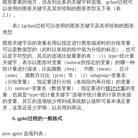
图形要素的地方，涉及到众多的关键字和选项。gchart过程可
以使用的图形关键字及其所绘制的图形类型见下表（表
2.1）。
表2.1gchart过程可以使用的图形关键字及其所绘制的图形
类型
图形关键字后的变量名用以指定进行图形描述时的分组变量，
可以是数值型的（此时以各组的组中值为分组的标志），也可
以是字符型的。其后的选项比较重要的有：（1）type=统计量
关键字，表示以图形对变量（sumvar所指定的变量）的哪一种
统计量进行描述，比如频数（freq）、均数（mean）、总计
（sum）、频数百分比（pctn）等；（2）subgroup=变量名
（分组变量），指定要进行分组（各组段内再分组）的变量；
（3）sumvar=变量名（数值变量），指定要进行
统计计算
的变
量，也就是“type=统计量关键字”选项中统计量的计算所依据
的变量。其它的选项较少用到或系统默认值即可基本满足要
求，这里还是少罗嗦，以后用到再说。
6. gplot过程的一般格式
proc gplot 选项列表；