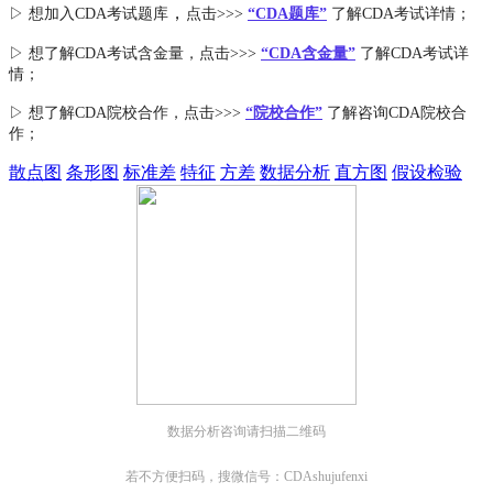
，
▷ 想加入
CDA考试题库
点击>>>
“CDA
题库
”
了解CDA考试详情；
▷ 想了解CDA
考试
含金量
，点击>>>
“CDA含金量”
了解CDA考试详
情；
▷ 想了解CDA
院校合作
，点击>>>
“院校合作”
了解咨询CDA院校合
作；
散点图
条形图
标准差
特征
方差
数据分析
直方图
假设检验
数据分析咨询请扫描二维码
若不方便扫码，搜微信号：CDAshujufenxi