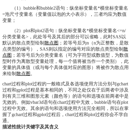
（1）bubble和bubble2语句：纵坐标变量名*横坐标变量名
=泡尺寸变量名（变量值以泡的大小表示），三者均应为数值
变量；
（2）plot和plot2语句：纵坐标变量名*横坐标变量名<=n/
分类变量名>，此处等号及其后的部分可以省略，此时SAS以
默认的散点类型绘制
散点图
；若等号后为n（n为正整数，是散
点类型的编号），SAS则以指定的编号对应的散点类型绘制
散
点图
；若等号后为分类变量名（可为字符型或数值型，为数值
型时作为离散型变量处理，每一个值将被当作一个类别），此
变量的具体值（或与每个具体值对应的图形）将被作为散点用
来绘制
散点图
。
chart过程和plot过程的一般格式及各选项使用方法分别与gchart
过程和gplot过程是基本相同的，不同之处仅在于后两者中涉及
到有关三维和图形元素（颜色等）的语句和选项在前两者中是
无效的。例如vbar3d语句在chart过程中无效，bubble语句在plot
过程中无效。其余的语句和选项使用方法完全相同，所以在掌
握了gchart过程和gplot过程后，chart过程和plot过程你会不学自
通。
描述性统计关键字及其含义