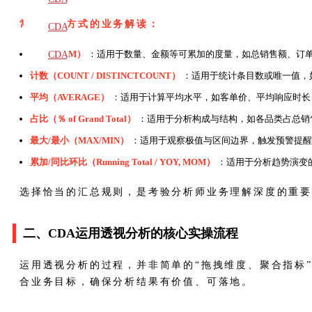
常用汇总方式的业务解读：
教材
CDA
题库
求和（SUM）
：适用于数量、金额等可累加的度量，如总销售额、订
CDA
计数（COUNT / DISTINCTCOUNT）
：适用于统计条目数或唯一值，
大纲
平均（AVERAGE）
：适用于计算平均水平，如客单价、平均响应时长
占比（％ of Grand Total）
：适用于分析构成与结构，如各品类占总销
最大/最小（MAX/MIN）
：适用于观察极值与区间边界，触发预警提醒
累加/同比环比（Running Total / YOY, MOM）
：适用于分析趋势演变
选择恰当的汇总规则，是考验分析师业务理解深度的重
二、CDA运用透视分析的核心实操流程
运用透视分析的过程，并非简单的“拖拽维度、聚合指标
合业务目标，确保分析结果有价值、可落地。