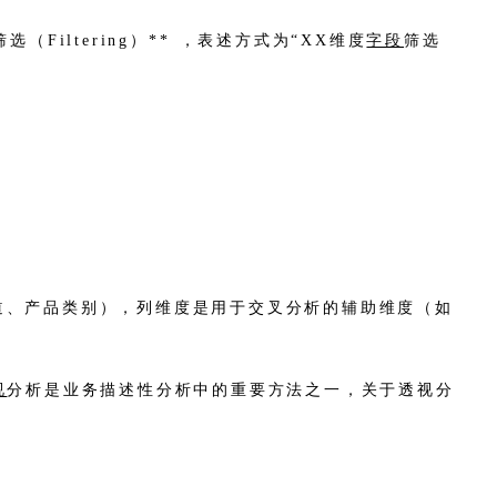
筛选（Filtering）** ，表述方式为“XX维度
字段
筛选
道、产品类别），列维度是用于交叉分析的辅助维度（如
视
分析是业务描述性分析中的重要方法之一，关于透视分