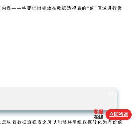
算内容——将哪些指标放在
数据透视
表的“值”区域进行聚
”
客服
客服
立即咨询
立即咨询
在线
在线
这意味着
数据透视
表之所以能够将明细数据转化为有价值