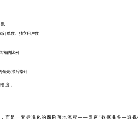
单数
如订单数、独立用户数
售额的比例
的领先/滞后指针
要维度。
”，而是一套标准化的四阶落地流程——贯穿“数据准备—透