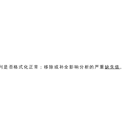
列是否格式化正常；移除或补全影响分析的严重
缺失值
。