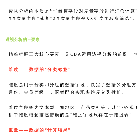
透视分析的本质是**“维度
字段
对度量
字段
进行汇总计算
XX度量
字段
”或者“XX度量
字段
被XX维度
字段
所筛选”
透视分析的三要素
精准把握三大核心要素，是CDA运用透视分析的前提，
维度——数据的“分类标签”
维度是用于分类和分组的数据
字段
，决定了数据的分组
月份、会员等级），两者配合实现多维度交叉拆解。
维度
字段
多为文本型，如地区、产品类别等，以“业务观
析中维度概念描述错误的是“维度
字段
只存在于
维度表
”
度量——数据的“计算结果”