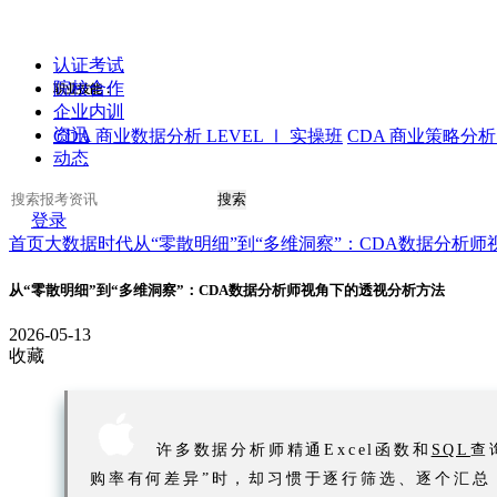
认证考试
院校合作
职业技能：
企业内训
资讯
CDA 商业数据分析 LEVEL Ⅰ 实操班
CDA 商业策略分析 
动态
搜索
登录
首页
大数据时代
从“零散明细”到“多维洞察”：CDA数据分析
从“零散明细”到“多维洞察”：CDA数据分析师视角下的透视分析方法
2026-05-13
收藏

许多数据分析师精通Excel函数和
SQL
查
购率有何差异”时，却习惯于逐行筛选、逐个汇