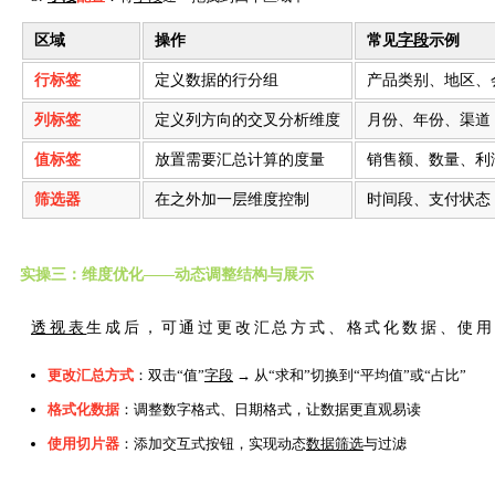
区域
操作
常见
字段
示例
行标签
定义数据的行分组
产品类别、地区、
列标签
定义列方向的交叉分析维度
月份、年份、渠道
值标签
放置需要汇总计算的度量
销售额、数量、利
筛选器
在之外加一层维度控制
时间段、支付状态
实操三：维度优化——动态调整结构与展示
透视表
生成后，可通过更改汇总方式、格式化数据、使
更改汇总方式
：双击“值”
字段
→ 从“求和”切换到“平均值”或“占比”
格式化数据
：调整数字格式、日期格式，让数据更直观易读
使用切片器
：添加交互式按钮，实现动态
数据筛选
与过滤