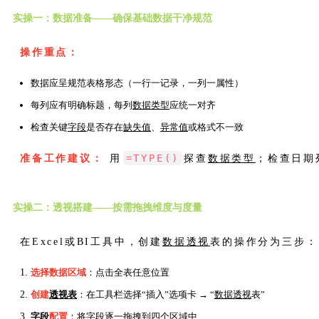
实操一：数据准备——确保基础数据干净规范
操作重点：
数据应呈规范表格形态（一行一记录，一列一属性）
每列应有明确标题，每列
数据类型
应统一对齐
检查关键
字段
是否存在
缺失值
、
异常值
或格式不一致
=TYPE()
准备工作建议：
用
探查
数据类型
；检查日期
实操二：透视搭建——按需拖拽维度与度量
在Excel或BI工具中，创建
数据透视
表的操作分为三步：
选择数据区域
：点击全表任意位置
创建
透视表
：在工具栏选择“插入”选项卡 → “
数据透视
表”
字段
配置
：将
字段
逐一拖拽到四个区域中