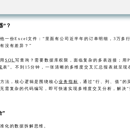
器”？
一份Excel文件：“里面有公司近半年的订单明细，3万
有没有差异？”
：用
SQL
写查询？需要数据库权限，面临复杂的多表连接；用P
视
表”。不到15分钟，一张清晰的多维度交叉汇总报表就呈现
析方法，核心逻辑是围绕核心
业务指标
，通过“行、列、值”的
无需复杂的代码编写，即可快速实现多维度交叉分析，解决“
”
标准化的数据拆解思维。