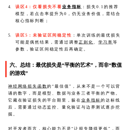
误区4：仅看损失不看
业务指标
：损失0.1的推荐
模型，若点击率提升为0，仍无业务价值，需结合
核心指标判断；
误区5：未验证区间稳定性
：单次训练的最优损失
可能是偶然结果，需通过调整
正则化
、
学习率
等
参数，验证区间稳定性后再确定。
六、总结：最优损失是“平衡的艺术”，而非“数值
的游戏”
神经网络
损失函数
的“最佳值”，从来不是一个可以背
诵的数字，而是模型、数据与业务三者平衡的产物。
它藏在验证损失的平台期里，躲在
业务指标
的达标线
后，需要通过动态监控、量化验证与边界测试逐步挖
掘。
对开发者而言，核心能力不是“让损失降得更低”，而