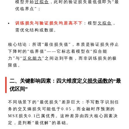
模型开始
过拟合
，此时的验证损失最低值即为“最
优临界点”；
训练损失与验证损失均居高不下
：模型
欠拟合
，
需优化结构或数据。
核心结论：所谓“最佳损失值”，本质是验证损失停止
下降时的“临界值”——它标志着模型在“拟合能
力”与“
泛化能力
”之间达到平衡，而非训练损失的极
限值。
二、关键影响因素：四大维度定义
损失函数
的“最
优区间”
不同场景下的“最优损失”差异巨大：手写数字识别任
务的交叉熵损失可能低于0.05，而金融时序预测的
MSE损失0.1已属优秀。这种差异由四大核心因素决
定，是判断“最优解”的基础。