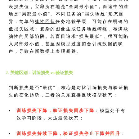
表损失值，宝藏所在地是“全局最小值”，而途中的洼
地是“局部最小值”。不同任务的“损失地貌”形态迥
异：简单的
线性回归
任务地貌平缓，可能存在明确的
低损失区域；复杂的图像生成任务地貌崎岖，布满欺
骗性的局部陷阱。若盲目追求“损失最低”，很可能陷
入局部最小值，甚至因模型过度拟合训练数据的噪
声，导致在新数据上表现暴跌。
2. 关键区别：训练损失 vs 验证损失
判断损失是否“最优”，核心是对比训练损失与验证损
失的变化趋势，二者的关系直接反映模型状态：
训练损失下降，验证损失同步下降
：模型处于有
效学习阶段，未达最优状态；
训练损失持续下降，验证损失停止下降并回升
：