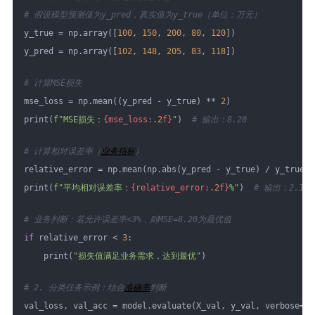
# 假设模型预测值为y_pred，真实值为y_true（单位：万元）
y_true = np.array([
100
, 
150
, 
200
, 
80
, 
120
])
y_pred = np.array([
102
, 
148
, 
205
, 
83
, 
118
])
# 计算MSE损失
mse_loss = np.mean((y_pred - y_true) ** 
2
)
print(
f"MSE损失：
{mse_loss:
.2
f}
"
)  
# 输出：8.20
# 计算相对误差率（
业务指标
）
relative_error = np.mean(np.abs(y_pred - y_true) / y_true) 
print(
f"平均相对误差率：
{relative_error:
.2
f}
%"
)  
# 输出：2.17%
# 业务判断：若允许误差率<3%，则MSE=8.20为最优值
if
 relative_error < 
3
:
    print(
"损失值满足业务需求，达到最优"
)
# 2. 分类任务示例：结合
准确率
判断
val_loss, val_acc = model.evaluate(X_val, y_val, verbose=
0
)