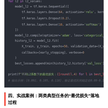
for
 l2 
in
 l2_values:
    model_l2 = tf.keras.Sequential([
        tf.keras.layers.Dense(
64
, activation=
'relu'
, kernel
        tf.keras.layers.Dropout(
0.2
),
        tf.keras.layers.Dense(
10
, activation=
'softmax'
)
    ])
    model_l2.compile(optimizer=
'adam'
, loss=
'categorical_cr
    history_l2 = model_l2.fit(
        X_train, y_train, epochs=
50
, validation_data=(X_val
        callbacks=[early_stopping], verbose=
0
    )
    best_losses.append(min(history_l2.history[
'val_loss'
]))
print(
f"不同L2系数下的最优损失：
{[round(l,
4
) 
for
 l 
in
 best_los
# 输出示例：[0.092, 0.105, 0.118]，验证最优区间稳定在0.09-0.12
四、实战案例：两类典型任务的“最优损失”落地
过程