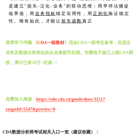
是建立“损失-泛化-业务”的联动思维：用早停法捕捉
临界值，用
业务指标
锚定实用性，用
正则化
验证稳定
性。唯有如此，才能让
损失函数
真正
推荐学习书籍 《
CDA一级教材
》适合CDA一级考生备考，也适合
业务及数据分析岗位的从业者提升自我。完整电子版已上线CDA网
校，累计已有10万+在读~ !
免费加入阅读：
https://edu.cda.cn/goods/show/3151?
targetId=5147&preview=0
CDA数据分析师考试相关入口一览（建议收藏）：