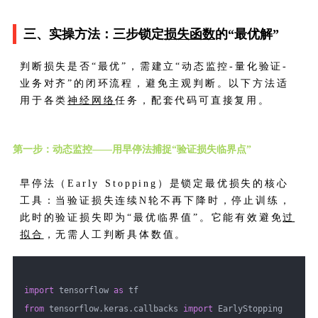
三、实操方法：三步锁定
损失函数
的“最优解”
判断损失是否“最优”，需建立“动态监控-量化验证-
业务对齐”的闭环流程，避免主观判断。以下方法适
用于各类
神经网络
任务，配套代码可直接复用。
第一步：动态监控——用早停法捕捉“验证损失临界点”
早停法（Early Stopping）是锁定最优损失的核心
工具：当验证损失连续N轮不再下降时，停止训练，
此时的验证损失即为“最优临界值”。它能有效避免
过
拟合
，无需人工判断具体数值。
import
 tensorflow 
as
 tf
from
 tensorflow.keras.callbacks 
import
 EarlyStopping