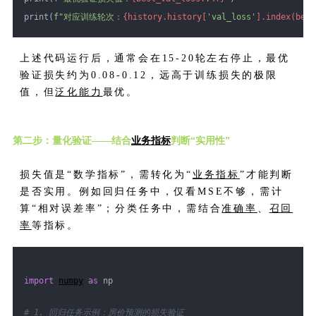
print(
f"对应训练轮次：
{history.history[
'val_loss'
].index(best
上述代码运行后，通常会在15-20轮左右停止，最优
验证损失约为0.08-0.12，远高于训练损失的极限
值，但
泛化能力
最优。
第二步：量化验证——结合
业务指标
判断“实用性”
损失值是“数学指标”，需转化为“
业务指标
”才能判断
是否实用。例如回归任务中，仅看MSE不够，需计
算“相对误差率”；分类任务中，需结合
准确率
、
召回
率
等指标。
import
numpy
as
 np
# 1. 回归任务示例：房价预测的损失验证