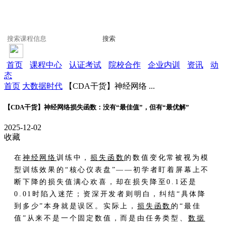
搜索
首页
课程中心
认证考试
院校合作
企业内训
资讯
动
态
首页
大数据时代
【CDA干货】神经网络 ...
【CDA干货】神经网络损失函数：没有“最佳值”，但有“最优解”
2025-12-02
收藏
在
神经网络
训练中，
损失函数
的数值变化常被视为模
型训练效果的“核心仪表盘”——初学者盯着屏幕上不
断下降的损失值满心欢喜，却在损失降至0.1还是
0.01时陷入迷茫；资深开发者则明白，纠结“具体降
到多少”本身就是误区。实际上，
损失函数
的“最佳
值”从来不是一个固定数值，而是由任务类型、
数据