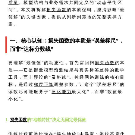
质量
、模型结构与业务需求共同定义的“动态平衡区
间”。本文将拆解
损失函数
的本质逻辑，厘清影响“最
优解”的关键因素，提供从判断到落地的完整实操方
案。
一、核心认知：
损失函数
的本质是“误差标尺”，
而非“达标分数线”
要理解“最佳值”的动态性，首先需回归
损失函数
的本
质——它是衡量模型预测结果与真实标签差异的数学
工具，而非预设的“及格线”。
神经网络
训练的核心目
标，是通过
梯度下降
调整参数，让这个“误差标尺”的
读数尽可能服务于“
泛化能力
最大化”，而非“数值最
小化”。
1.
损失函数
的“地貌特性”决定无固定最优值
训练过程可类比为在“损失地貌”中寻宝：海拔高度代