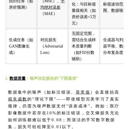
回归任务（如
（MSE）、
平
化：与目标值
标值波动范
房价预测）
均绝对误差
量级相关（如
围、数据噪声
（MAE）
房价误差<5万
元）
无固定范围，
生成任务（如
对抗损失
需结合生成样
生成器与判别
GAN图像生
（Adversarial
本质量判断
器平衡、数据
成）
Loss）
（如FID分数
分布复杂度
辅助）
2.
数据质量
：噪声决定损失的“下限基准”
数据集中的噪声（如标注错误、
异常值
）会直接抬高
损失函数
的“理论下限”——即使模型完美学习了真实
规律，仍需为噪声数据支付“误差成本”。例如：医疗
影像数据中若存在10%的标注错误，交叉熵损失无论
如何训练都难以低于0.08；而清洁的手写数字数据
集，损失可轻松降至0.01以下。