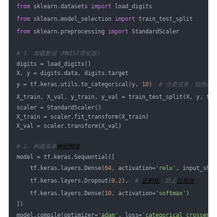
from
 sklearn.datasets 
import
 load_digits
from
 sklearn.model_selection 
import
 train_test_split
from
 sklearn.preprocessing 
import
 StandardScaler
# 1. 加载数据（MNIST简化版）
digits = load_digits()
X, y = digits.data, digits.target
y = tf.keras.utils.to_categorical(y, 
10
)  
# 分类任务：独热编
X_train, X_val, y_train, y_val = train_test_split(X, y, tes
scaler = StandardScaler()
X_train = scaler.fit_transform(X_train)
X_val = scaler.transform(X_val)
# 2. 构建简单
神经网络
model = tf.keras.Sequential([
    tf.keras.layers.Dense(
64
, activation=
'relu'
, input_shap
    tf.keras.layers.Dropout(
0.2
),  
# 
正则化
：防止
过拟合
    tf.keras.layers.Dense(
10
, activation=
'softmax'
)
])
model.compile(optimizer=
'adam'
, loss=
'categorical_crossentr