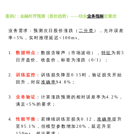
案例2：金融时序预测（股价趋势）——结合
业务指标
定最优
业务需求：预测次日股价涨跌（
二分类
），允许误差
率<5%，实时推理延迟<100ms。
数据特点
：数据含噪声（市场波动），
特征
为前5
日开盘价、收盘价，标签为涨跌（0/1）；
训练监控
：训练损失降至0.15时，验证损失开始
回升，对应
准确率
94.8%；
业务验证
：计算涨跌预测的相对误差率为4.2%，
满足<5%的要求；
性能平衡
：若继续训练至损失0.12，
准确率
提升
至95.1%，但模型参数增加20%，延迟升至
150ms，超出要求；