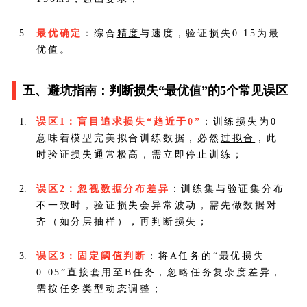
最优确定
：综合
精度
与速度，验证损失0.15为最
优值。
五、避坑指南：判断损失“最优值”的5个常见误区
误区1：盲目追求损失“趋近于0”
：训练损失为0
意味着模型完美拟合训练数据，必然
过拟合
，此
时验证损失通常极高，需立即停止训练；
误区2：忽视数据分布差异
：训练集与验证集分布
不一致时，验证损失会异常波动，需先做数据对
齐（如分层抽样），再判断损失；
误区3：固定阈值判断
：将A任务的“最优损失
0.05”直接套用至B任务，忽略任务复杂度差异，
需按任务类型动态调整；