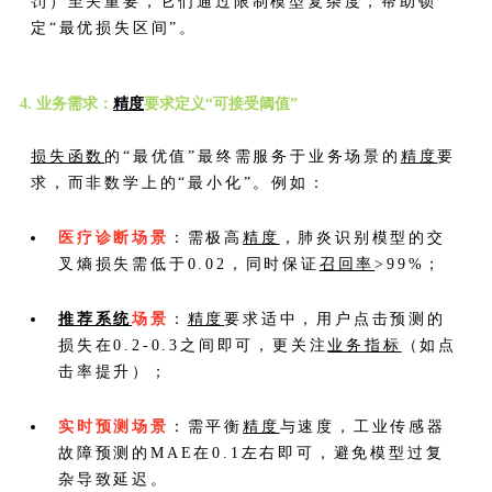
罚）至关重要，它们通过限制模型复杂度，帮助锁
定“最优损失区间”。
4. 业务需求：
精度
要求定义“可接受阈值”
损失函数
的“最优值”最终需服务于业务场景的
精度
要
求，而非数学上的“最小化”。例如：
医疗诊断场景
：需极高
精度
，肺炎识别模型的交
叉熵损失需低于0.02，同时保证
召回率
>99%；
推荐系统
场景
：
精度
要求适中，用户点击预测的
损失在0.2-0.3之间即可，更关注
业务指标
（如点
击率提升）；
实时预测场景
：需平衡
精度
与速度，工业传感器
故障预测的MAE在0.1左右即可，避免模型过复
杂导致延迟。