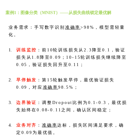
案例1：图像分类（MNIST）——从损失曲线锁定最优解
业务需求：手写数字识别
准确率
>98%，模型需轻量
化。
训练监控
：前10轮训练损失从2.3降至0.1，验证
损失从1.8降至0.09；10-15轮训练损失继续降至
0.05，验证损失回升至0.11；
早停触发
：第15轮触发早停，最优验证损失
0.09，对应
准确率
98.5%；
边界验证
：调整Dropout比例为0.1-0.3，最优损
失始终在0.08-0.11之间，确认区间稳定；
业务对齐
：
准确率
达标，损失区间满足要求，确
定0.09为最优值。