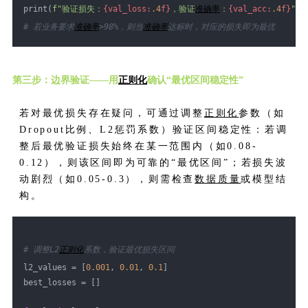
print(
f"验证损失：
{val_loss:
.4
f}
，验证
准确率
：
{val_acc:
.4
f}
"
)
# 若业务要求
准确率
>98%，则当
准确率
达标时，对应的损失即为最优
第三步：边界验证——用
正则化
确认“最优区间稳定性”
若对最优损失存在疑问，可通过调整
正则化
参数（如
Dropout比例、L2惩罚系数）验证区间稳定性：若调
整后最优验证损失始终在某一范围内（如0.08-
0.12），则该区间即为可靠的“最优区间”；若损失波
动剧烈（如0.05-0.3），则需检查
数据质量
或模型结
构。
# 调整L2
正则化
系数，验证最优损失区间
l2_values = [
0.001
, 
0.01
, 
0.1
]
best_losses = []