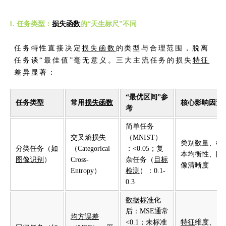
1. 任务类型：
损失函数
的“天生标尺”不同
任务特性直接决定
损失函数
的类型与合理范围，脱离
任务谈“最佳值”毫无意义。三大主流任务的损失
特征
差异显著：
“最优区间”参
任务类型
常用
损失函数
核心影响因素
考
简单任务
交叉熵损失
（MNIST）
类别数量、样
分类任务（如
（Categorical
：<0.05；复
本均衡性、图
图像识别
）
Cross-
杂任务（
目标
像清晰度
Entropy）
检测
）：0.1-
0.3
数据标准
化
后：MSE通常
均方误差
<0.1；未标准
特征
维度、目