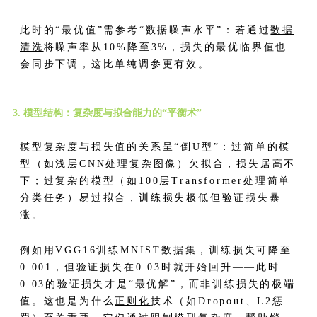
此时的“最优值”需参考“数据噪声水平”：若通过
数据
清洗
将噪声率从10%降至3%，损失的最优临界值也
会同步下调，这比单纯调参更有效。
3. 模型结构：复杂度与拟合能力的“平衡术”
模型复杂度与损失值的关系呈“倒U型”：过简单的模
型（如浅层CNN处理复杂图像）
欠拟合
，损失居高不
下；过复杂的模型（如100层Transformer处理简单
分类任务）易
过拟合
，训练损失极低但验证损失暴
涨。
例如用VGG16训练MNIST数据集，训练损失可降至
0.001，但验证损失在0.03时就开始回升——此时
0.03的验证损失才是“最优解”，而非训练损失的极端
值。这也是为什么
正则化
技术（如Dropout、L2惩