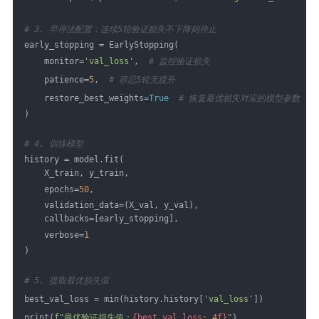
# 3. 早停法配置：连续5轮验证损失不下降则停止
early_stopping = EarlyStopping(
    monitor=
'val_loss'
,  
# 监控验证损失
    patience=
5
,  
# 容忍5轮无提升
    restore_best_weights=
True
# 恢复最优损失对应的模型参数
)
# 4. 训练模型
history = model.fit(
    X_train, y_train,
    epochs=
50
,
    validation_data=(X_val, y_val),
    callbacks=[early_stopping],
    verbose=
1
)
# 5. 提取最优损失值
best_val_loss = min(history.history[
'val_loss'
])
print(
f"最优验证损失值：
{best_val_loss:
.4
f}
"
)