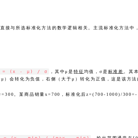
直接与所选标准化方法的数学逻辑相关。主流标准化方法中，Z-s
 = (x - μ) / σ
，其中μ是
特征
均值，σ是
标准差
。其
于μ）会转化为负值，右侧（大于μ）转化为正值，这是该方
σ=300。某商品销量x=700，标准化后z=(700-1000)/