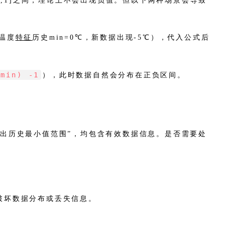
0,1]之间，理论上不会出现负值。但以下两种场景会导致
温度
特征
历史min=0℃，新数据出现-5℃），代入公式后
 min) -1
），此时数据自然会分布在正负区间。
示“超出历史最小值范围”，均包含有效数据信息。是否需要处
破坏数据分布或丢失信息。