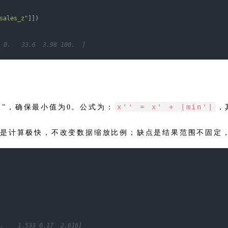
sales_z"
]])
0.   33.6  3.98 100.  ]
x'' = x' + |min'|
值”，确保最小值为0。公式为：
，
点是计算极快，不改变数据缩放比例；缺点是结果范围不固定
    1.533 0.17  2.616]