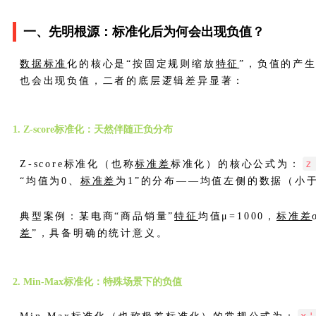
一、先明根源：标准化后为何会出现负值？
数据标准
化的核心是“按固定规则缩放
特征
”，负值的产生
也会出现负值，二者的底层逻辑差异显著：
1. Z-score标准化：天然伴随正负分布
z
Z-score标准化（也称
标准差
标准化）的核心公式为：
“均值为0、
标准差
为1”的分布——均值左侧的数据（小
典型案例：某电商“商品销量”
特征
均值μ=1000，
标准差
差
”，具备明确的统计意义。
2. Min-Max标准化：特殊场景下的负值