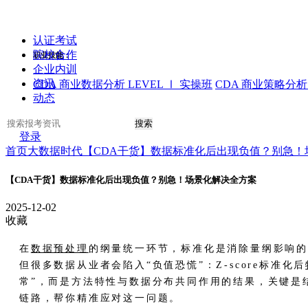
认证考试
院校合作
职业技能：
企业内训
资讯
CDA 商业数据分析 LEVEL Ⅰ 实操班
CDA 商业策略分析 
动态
搜索
登录
首页
大数据时代
【CDA干货】数据标准化后出现负值？别急！
【CDA干货】数据标准化后出现负值？别急！场景化解决全方案
2025-12-02
收藏
在
数据预处理
的纲量统一环节，标准化是消除量纲影响
但很多数据从业者会陷入“负值恐慌”：Z-score标准化后
常”，而是方法特性与数据分布共同作用的结果，关键是
链路，帮你精准应对这一问题。