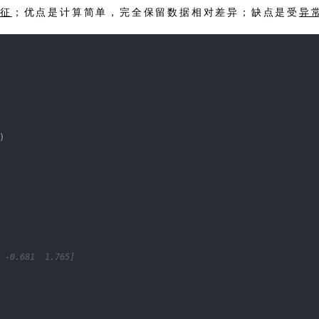
特征
；优点是计算简单，完全保留数据相对差异；缺点是受
异
)
 -0.681  1.765]