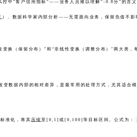
中“客户信用指标”——业务人员难以理解“-0.8分”的含义，
征
）、数据科学家内部分析——无需面向业务，保留负值不影
线性变换（保留分布）”和“非线性变换（调整分布）”两大类
不改变数据内部的相对差异，是最常用的处理方式，尤其适合
ax标准化，将其
压缩
至[0,1]或[0,100]等目标区间。公式为：
。