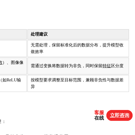
处理建议
无需处理，保留标准化后的数据分布，提升模型收
敛效率
数
）、图像像
需通过变换将数据转为非负，同时保留
特征
区分度
（如ReLU输
按模型要求调整至目标范围，兼顾非负性与数据差
异
客服
客服
立即咨询
立即咨询
在线
在线
理：