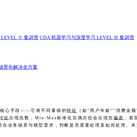
LEVEL Ⅱ 集训营
CDA 机器学习与深度学习 LEVEL Ⅲ 集训营
场景化解决全方案
的核心手段——它将不同量级的
特征
（如“用户年龄”“消费金
特征
出现负数，Min-Max标准化后偶尔也会出现负
偏差
，甚
结合业务场景与模型需求，判断是否需要处理及如何处理。本文