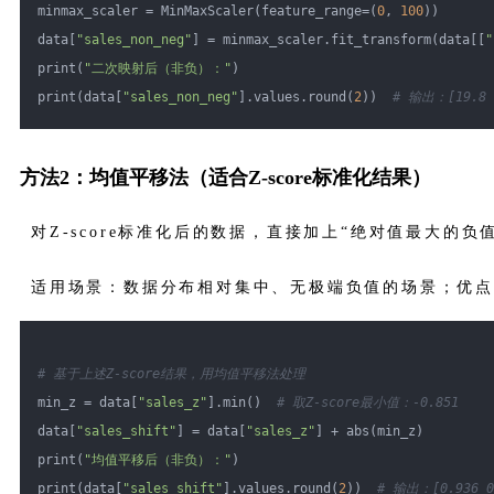
minmax_scaler = MinMaxScaler(feature_range=(
0
, 
100
))
data[
"sales_non_neg"
] = minmax_scaler.fit_transform(data[[
"
print(
"二次映射后（非负）："
)
print(data[
"sales_non_neg"
].values.round(
2
))  
# 输出：[19.8  
方法2：均值平移法（适合Z-score标准化结果）
对Z-score标准化后的数据，直接加上“绝对值最大的负
适用场景：数据分布相对集中、无极端负值的场景；优
# 基于上述Z-score结果，用均值平移法处理
min_z = data[
"sales_z"
].min()  
# 取Z-score最小值：-0.851
data[
"sales_shift"
] = data[
"sales_z"
] + abs(min_z)
print(
"均值平移后（非负）："
)
print(data[
"sales_shift"
].values.round(
2
))  
# 输出：[0.936 0.