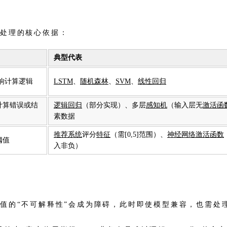
否处理的核心依据：
典型代表
响计算逻辑
LSTM
、
随机森林
、
SVM
、
线性回归
计算错误或结
逻辑回归
（部分实现）、多层
感知机
（输入层无
激活函
素数据
推荐系统
评分
特征
（需[0,5]范围）、
神经网络
激活函数
阈值
入非负）
值的“不可解释性”会成为障碍，此时即使模型兼容，也需处