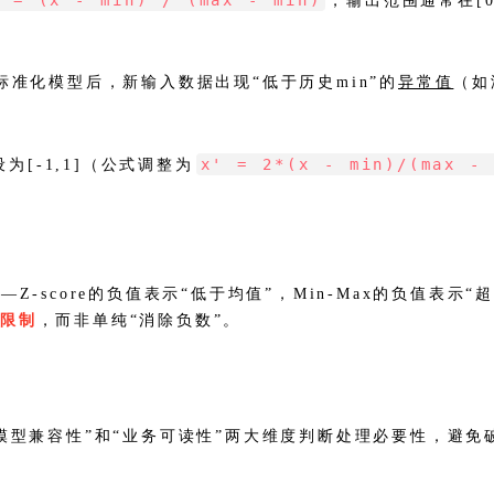
' = (x - min) / (max - min)
，输出范围通常在[
练标准化模型后，新输入数据出现“低于历史min”的
异常值
（如
x' = 2*(x - min)/(max -
[-1,1]（公式调整为
Z-score的负值表示“低于均值”，Min-Max的负值表
的限制
，而非单纯“消除负数”。
模型兼容性”和“业务可读性”两大维度判断处理必要性，避免