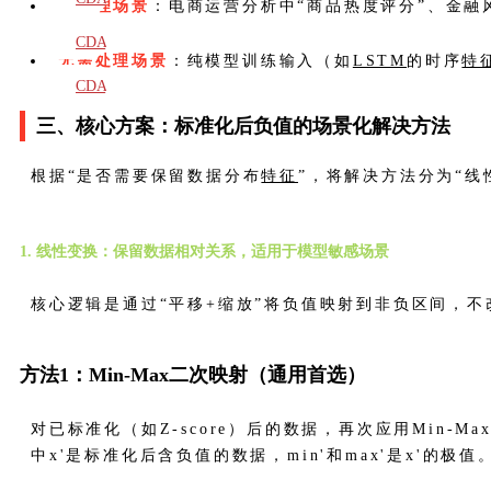
需处理场景
：电商运营分析中“商品热度评分”、金融风控
教材
CDA
无需处理场景
：纯模型训练输入（如
LSTM
的时序
特
题库
CDA
三、核心方案：标准化后负值的场景化解决方法
大纲
根据“是否需要保留数据分布
特征
”，将解决方法分为“
1. 线性变换：保留数据相对关系，适用于模型敏感场景
核心逻辑是通过“平移+缩放”将负值映射到非负区间，
方法1：Min-Max二次映射（通用首选）
对已标准化（如Z-score）后的数据，再次应用Min-M
中x'是标准化后含负值的数据，min'和max'是x'的极值