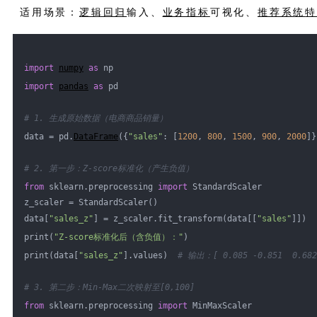
适用场景：
逻辑回归
输入、
业务指标
可视化、
推荐系统
import
numpy
as
 np
import
pandas
as
 pd
# 1. 生成原始数据（电商商品销量）
data = pd.
DataFrame
({
"sales"
: [
1200
, 
800
, 
1500
, 
900
, 
2000
]}
# 2. 第一步：Z-score标准化（产生负值）
from
 sklearn.preprocessing 
import
 StandardScaler
z_scaler = StandardScaler()
data[
"sales_z"
] = z_scaler.fit_transform(data[[
"sales"
]])
print(
"Z-score标准化后（含负值）："
)
print(data[
"sales_z"
].values)  
# 输出：[ 0.085 -0.851  0.682
# 3. 第二步：Min-Max二次映射至[0,100]
from
 sklearn.preprocessing 
import
 MinMaxScaler