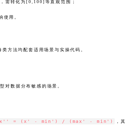
需转化为[0,100]等直观范围；
响使用。
，每类方法均配套适用场景与实操代码。
模型对数据分布敏感的场景。
x'' = (x' - min') / (max' - min')
，其