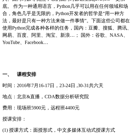
底。 作为一种通用语言，
Python
几乎可以用在任何领域和场
合，角色几乎是无限的，
Python
开发者的哲学是“用一种方
法，最好是只有一种方法来做一件事情”。下面这些公司都在
使用
Python
完成各种各样的任务，国内：豆瓣、搜狐、腾讯、
网易、百度、阿里、淘宝、新浪…； 国外：谷歌、
NASA
、
YouTube
、
Facebook…
一、
课程安排
时间：
2016
年7
月
16-17
日，
23-24
日
,30-31
共六天
地点：北京
&
直播，
CDA
数据分析研究院
费用：现场班
5900
元，远程班
4400
元
授课安排：
(1) 授课方式：面授形式，中文多媒体互动式授课方式