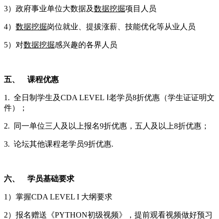
3）政府事业单位大数据及
数据挖掘
项目人员
4）
数据挖掘
岗位就业、提拔涨薪、技能优化等从业人员
5）对
数据挖掘
感兴趣的各界人员
五、
课程优惠
1. 全日制学生及
CDA LEVEL
Ⅰ老学员
8
折优惠（学生证证明文
件）；
2. 同一单位三人及以上报名
9
折优惠，五人及以上
8
折优惠；
3. 论坛其他课程老学员
9
折优惠
.
六、
学员基础要求
1）掌握
CDA LEVEL I
大纲要求
2）报名赠送《
PYTHON
初级视频》，提前观看视频做好预习