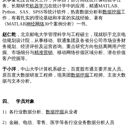
务。长期研究
机器学习
在统计学中的应用，精通
MATLAB
、
Python
、
SAS
、
SPSS
等统计软件，热衷数据分析和
数据挖掘
工
作，有着扎实的理论基础和丰富的实战经验。著有
《
MATLAB
神经网络
30
个案例分析》一书。
赵仁乾
，北京邮电大学管理科学与工程硕士，现就职于北京电
信规划设计院，从事移动、联通集团及各省分公司市场
业务
财
务规划、经济评价及运营咨询。重点研究方向包括离网用户挖
掘、市场细分与
精准营销
、移动网络价值区域分析、潜在价值
客户挖掘等。
于小洋
，中山大学计算机系硕士，百度股市通主要开发人员。
原百度大数据研发工程师，现美团
数据挖掘
工程师。主攻大数
据与文本分析。
四、
学员对象
1）各行业数据分析、
数据挖掘
从业者
2）金融、电信、零售、医学等各行业业务数据分析人员