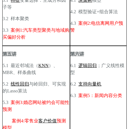
3.1
特征
变量选择：主成分和因
4.1
决策树
模型
子等
4.2
模型验证+组合算法
3.2
样本聚类
4.3
案例2:电信离网用户预
3.3
案例1:汽车类型聚类与地域购
警
买偏好分析
第五讲
第六讲
5.1
最近邻域法（
KNN
）、
6.1
逻辑回归
；广义线性模
MBR、样条曲线
型
5.2
线性回归
与岭回归、可实现
6.2
支持向量机
的Lasso算法
6.3
案例5：新闻内容分类
5.3
案例3:婚恋网站被约会可能性
预测
案例4:零售业
客户价值
预测
模型