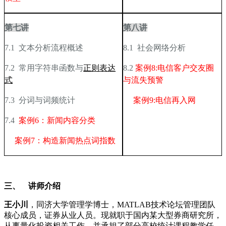
第七讲
第八讲
7.1
文本分析流程概述
8.1
社会网络分析
7.2
常用字符串函数与
正则表达
8.2
案例8:电信客户交友圈
式
与流失预警
7.3
分词与词频统计
案例9:电信再入网
7.4
案例6：新闻内容分类
案例7：构造新闻热点词指数
三、
讲师介绍
王小川
，同济大学管理学博士，
MATLAB
技术论坛管理团队
核心成员，证券从业人员。现就职于国内某大型券商研究所，
从事量化投资相关工作，并承担了部分高校统计课程教学任