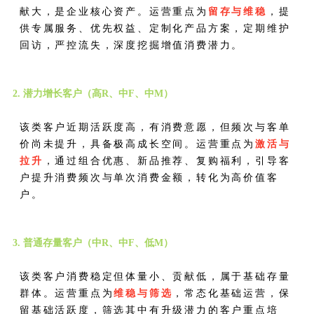
献大，是企业核心资产。运营重点为
留存与维稳
，提
供专属服务、优先权益、定制化产品方案，定期维护
回访，严控流失，深度挖掘增值消费潜力。
2. 潜力增长客户（高R、中F、中M）
该类客户近期活跃度高，有消费意愿，但频次与客单
价尚未提升，具备极高成长空间。运营重点为
激活与
拉升
，通过组合优惠、新品推荐、复购福利，引导客
户提升消费频次与单次消费金额，转化为高价值客
户。
3. 普通存量客户（中R、中F、低M）
该类客户消费稳定但体量小、贡献低，属于基础存量
群体。运营重点为
维稳与筛选
，常态化基础运营，保
留基础活跃度，筛选其中有升级潜力的客户重点培