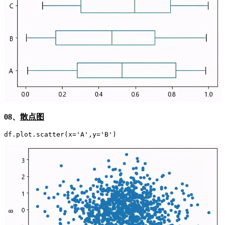
08、
散点图
df.plot.scatter(x='A',y='B')