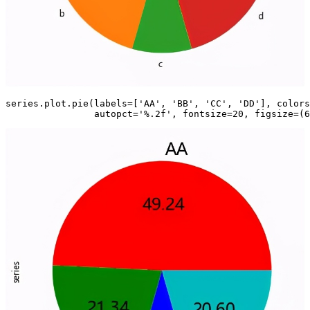
series.plot.pie(labels=['AA', 'BB', 'CC', 'DD'], colors
                autopct='%.2f', fontsize=20, figsize=(6