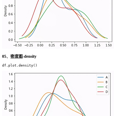
05、
密度图
-density
df.plot.density()