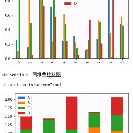
stacked=True，画堆叠
柱状图
df.plot.bar(stacked=True)