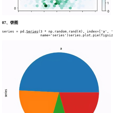
07、饼图
series = pd.
Series
(3 * np.random.rand(4), index=['a', '
                   name='series')series.plot.pie(figsiz