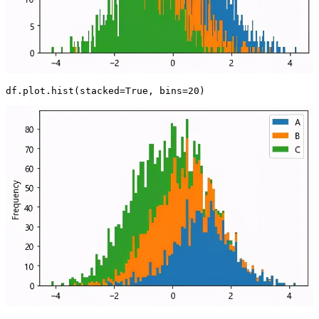
df.plot.hist(stacked=True, bins=20)