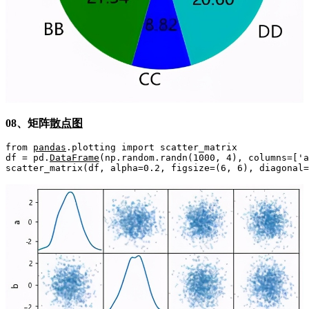
08、矩阵
散点图
from 
pandas
.plotting import scatter_matrix

df = pd.
DataFrame
(np.random.randn(1000, 4), columns=['a
scatter_matrix(df, alpha=0.2, figsize=(6, 6), diagonal=