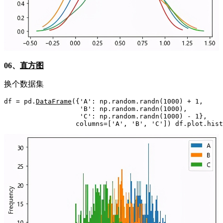
06、
直方图
换个数据集
df = pd.
DataFrame
({'A': np.random.randn(1000) + 1, 

                   'B': np.random.randn(1000),  

                   'C': np.random.randn(1000) - 1},  

                  columns=['A', 'B', 'C']) df.plot.hist