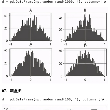
df= pd.
DataFrame
(np.random.rand(1000, 4), columns=['A',
07、箱盒图
df= pd.
DataFrame
(np.random.rand(100, 4), columns=['A','