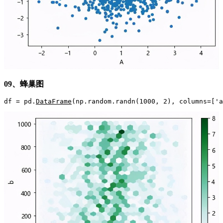
09、蜂巢图
df = pd.
DataFrame
(np.random.randn(1000, 2), columns=['a