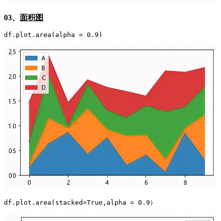
03、
面积图
df.plot.area(alpha = 0.9)
df.plot.area(stacked=True,alpha = 0.9）