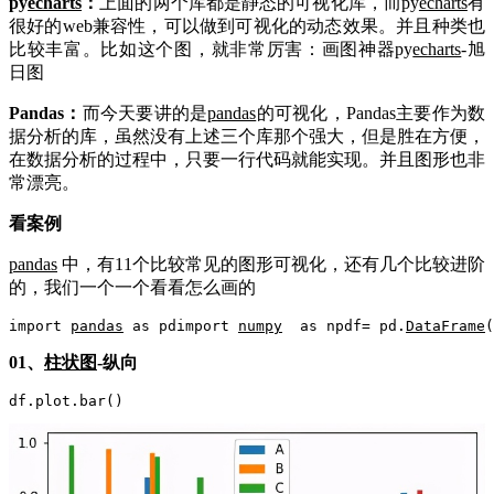
py
echarts
：
上面的两个库都是静态的可视化库，而py
echarts
有
很好的web兼容性，可以做到可视化的动态效果。并且种类也
比较丰富。比如这个图，就非常厉害：画图神器py
echarts
-旭
日图
Pandas：
而今天要讲的是
pandas
的可视化，Pandas主要作为数
据分析的库，虽然没有上述三个库那个强大，但是胜在方便，
在数据分析的过程中，只要一行代码就能实现。并且图形也非
常漂亮。
看案例
pandas
中，有11个比较常见的图形可视化，还有几个比较进阶
的，我们一个一个看看怎么画的
import 
pandas
 as pdimport 
numpy
  as npdf= pd.
DataFrame
(
01、
柱状图
-纵向
df.plot.bar()