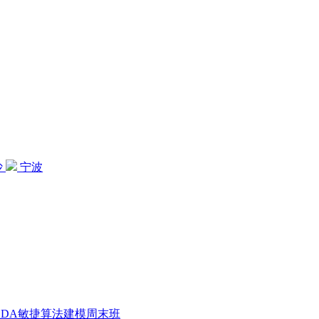
沙
宁波
CDA敏捷算法建模周末班