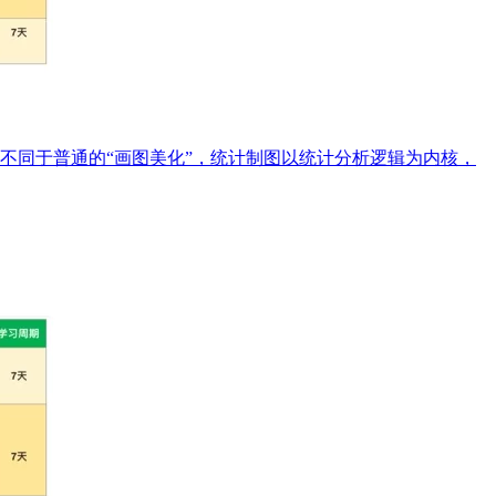
键载体。不同于普通的“画图美化”，统计制图以统计分析逻辑为内核，