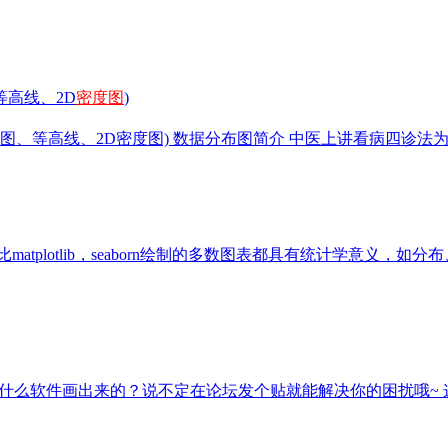
等高线、2D
密度图
)
图、等高线、2D密度图) 数据分布图简介 中医上讲看病四诊
tlib，相比matplotlib，seaborn绘制的多数图表都具有统
用什么软件画出来的？说不定在论坛发个贴就能解决你的困扰哦~