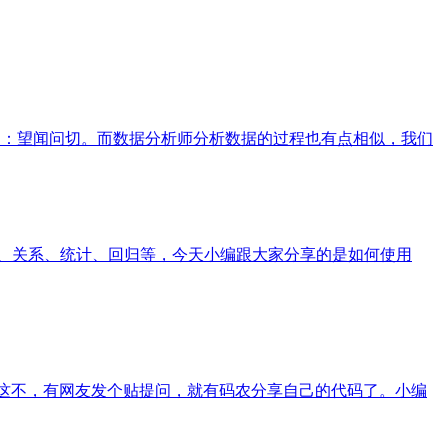
法为：望闻问切。而数据分析师分析数据的过程也有点相似，我们
计学意义，如分布、关系、统计、回归等，今天小编跟大家分享的是如何使用
 这不，有网友发个贴提问，就有码农分享自己的代码了。小编