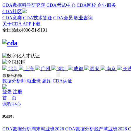
CDA数据科学研究院
CDA考试中心
CDA网校
企业服务
CDA社区
CDA竞赛
CDA技术答疑
CDA会员
职业咨询
关于CDA
APP下载
全国热线
4000-51-9191
全国校区
北京
上海
广州
深圳
成都
西安
南京
长
数据分析师
就业班
题库
CDA认证
登录
注册
首 页
课程中心
就业邦：
CDA数据分析周末就业班2026
CDA数据分析脱产就业班2026