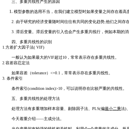
三、多重共线性产生的原因
模型参数的选用不当，在我们建立模型时如果变量之间存在着高
2. 由于研究的经济变量随时间往往有共同的变化趋势,他们之间
3. 滞后变量。滞后变量的引入也会产生多重共线行，例如本期
四、多重共线性的识别
1.方差扩大因子法( VIF)
一般认为如果最大的VIF超过10，常常表示存在多重共线性。
2.容差容忍定法
如果容差（tolerance）<=0.1，常常表示存在多重共线性。
3. 条件索引
条件索引(condition index)>10，可以说明存在比较严重的共线性。
五、多重共线性的处理方法
处理方法有多重增加样本容量、剔除因子法、PLS(偏
最小二乘
法)
今天着重介绍——主成分法。
当自变量间有较强的线性相关性时，利用个p个变量的主成分，所具