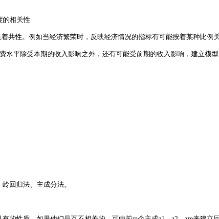
度的相关性
存在着共性。例如当经济繁荣时，反映经济情况的指标有可能按着某种比例
的消费水平除受本期的收入影响之外，还有可能受前期的收入影响，建立模
、岭回归法、主成分法。
有的性质，如果他们是互不相关的，可由前m个主成z1、z2、zm来建立