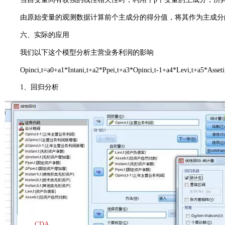
由原始变量的观测数据计算前个主成分的得分值，将其作为主成分
六、实际的应用
我们以下这个模型分析主营业务利润的影响
Opinci,t=a0+a1*Intani,t+a2*Ppei,t+a3*Opinci,t-1+a4*Levi,t+a5*Asseti,
1、回归分析
CDA