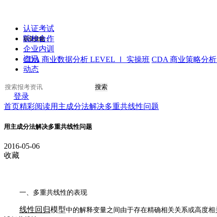
认证考试
院校合作
职业技能：
企业内训
资讯
CDA 商业数据分析 LEVEL Ⅰ 实操班
CDA 商业策略分析 
动态
搜索
登录
首页
精彩阅读
用主成分法解决多重共线性问题
用主成分法解决多重共线性问题
2016-05-06
收藏
一、多重共线性的表现
线性回归
模型
中的解释变量之间由于存在精确相关关系或高度相