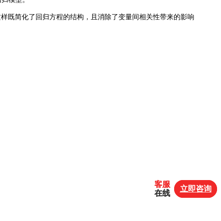
这样既简化了回归方程的结构，且消除了变量间相关性带来的影响
客服
客服
立即咨询
立即咨询
在线
在线