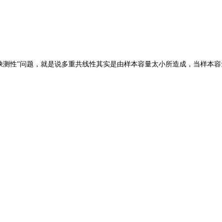
微数缺测性”问题，就是说多重共线性其实是由样本容量太小所造成，当样本