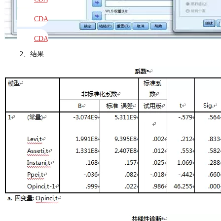
教材
CDA
题库
CDA
2、结果
大纲