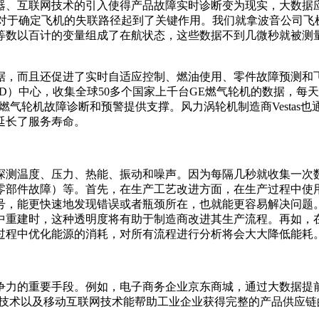
器、互联网技术的引入使得产品故障实时诊断变为现实，大数据
据对于确定飞机的失联路径起到了关键作用。我们就拿波音公司
数以百计的变量组成了在航状态，这些数据不到几微秒就被测量和
据，而且还促进了实时自适应控制、燃油使用、零件故障预测和
D）中心，收集全球50多个国家上千台GE燃气轮机的数据，每
对燃气轮机故障诊断和预警提供支撑。风力涡轮机制造商Vesta
延长了服务寿命。
探测温度、压力、热能、振动和噪声。因为每隔几秒就收集一次
零部件故障）等。首先，在生产工艺改进方面，在生产过程中使
号，能更快速地发现错误或者瓶颈所在，也就能更容易解决问题
中重建时，这种透明度将有助于制造商改进其生产流程。再如，
过程中优化能源的消耗，对所有流程进行分析将会大大降低能耗
争力的重要手段。例如，电子商务企业京东商城，通过大数据提
网技术以及移动互联网技术能帮助工业企业获得完整的产品供应