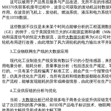
这可以被用于产品售后服务与产品改进。无所不在的传感
MH370失联客机搜寻过程中，波音公司获取的发动机运转数
作用。在波音的飞机上，发动机、燃油系统、液压和电力系统等
产生10TB数据。
这些数据不仅仅是未来某个时间点能够分析的工程遥测数
（GE）的例子，位于美国亚特兰大的GE能源监测和诊断（M&
动和温度信号的恒定大数据流，这些
大数据分析
将为GE公司
轮机布局进行改善，由此增加了风力涡轮机的电力输出水平并
3.工业物联网生产线的大数据应用
现代化工业制造生产线安装有数以千计的小型传感器，来
用电量分析、能耗分析、质量事故分析（包括违反生产规定、
行的。一旦有某个流程偏离了标准工艺，就会产生一个报警信
型，仿真并优化生产流程，当所有流程和绩效数据都能在系统
生产流程，能够发现能耗的异常或峰值情形，由此便可在生产
4.工业供应链的分析与优化
当前，
大数据分析
已经是很多电子商务企业提升供应链竞
证了次日货到的客户体验。RFID等产品电子标识技术、物联
效率的大幅提升和成本的大幅下降。