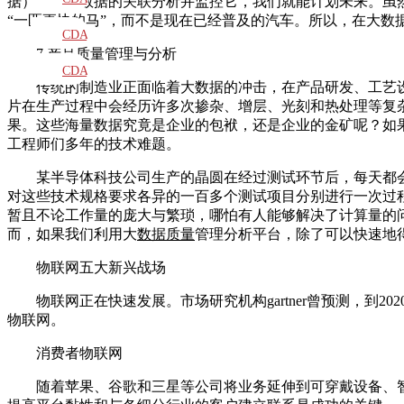
据）。通过数据的关联分析并监控它，我们就能计划未来。虽
“一匹更快的马”，而不是现在已经普及的汽车。所以，在大数
教材
CDA
7.产品质量管理与分析
题库
CDA
传统的制造业正面临着大数据的冲击，在产品研发、工艺
大纲
片在生产过程中会经历许多次掺杂、增层、光刻和热处理等复
果。这些海量数据究竟是企业的包袱，还是企业的金矿呢？如
工程师们多年的技术难题。
某半导体科技公司生产的晶圆在经过测试环节后，每天都
对这些技术规格要求各异的一百多个测试项目分别进行一次过
暂且不论工作量的庞大与繁琐，哪怕有人能够解决了计算量的
而，如果我们利用大
数据质量
管理分析平台，除了可以快速地
物联网五大新兴战场
物联网正在快速发展。市场研究机构gartner曾预测，到
物联网。
消费者物联网
随着苹果、谷歌和三星等公司将业务延伸到可穿戴设备、