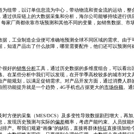
链为纽带，以订单信息流为中心，带动物流和资金流的运动，整
，通过供应链上的大数据采集和分析，海尔公司能够持续进行供
品，每家厂商都依靠市场预测和其他不同的变量，如销售数据、市
数据，工业制造企业便可准确地预测全球不同区域的需求。由于
据，知道产品出了什么故障，哪里需要配件，他们还可以预测何
个很好的
销售分析
工具，通过历史数据的多维度组合，可以看出
略。在某些分析中我们可以发现，在开学季高校较多的城市对文
始产能规划，以满足促销需求。对产品开发方面，通过消费人群
拍照功能提升就是一个趋势，4G手机也占据更大的
市场份额
。通
时方便的采集（MES/DCS）及多变性导致数据剧烈增大，再加
息，发现历史预测与实际的
偏差
概率，考虑产能约束、人员技能
划排产。帮我们规避“画像”的缺陷，直接将群体
特征
直接强加给