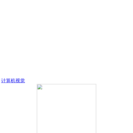
；
；
计算机视觉