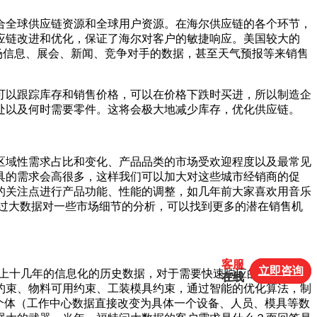
合全球供应链资源和全球用户资源。在海尔供应链的各个环节，
应链改进和优化，保证了海尔对客户的敏捷响应。美国较大的
场信息、展会、新闻、竞争对手的数据，甚至天气预报等来销售
可以跟踪库存和销售价格，可以在价格下跌时买进，所以制造企
处以及何时需要零件。这将会极大地减少库存，优化供应链。
区域性需求占比和变化、产品品类的市场受欢迎程度以及最常见
具的需求会高很多，这样我们可以加大对这些城市经销商的促
的关注点进行产品功能、性能的调整，如几年前大家喜欢用音乐
过大数据对一些市场细节的分析，可以找到更多的潜在销售机
客服
客服
立即咨询
立即咨询
上十几年的信息化的历史数据，对于需要快速响应的APS来
在线
在线
约束、物料可用约束、工装模具约束，通过智能的优化算法，制
个体（工作中心数据直接改变为具体一个设备、人员、模具等数