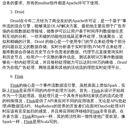
业务的要求。所有的malhar组件都是Apache许可下使用。
5. Druid
Druid在今年二月转为了商业友好的Apache许可证，是一个基于“事
件流的混合引擎，能够满足OLAP解决方案。最初他主要应用于广告市
场的在线数据处理领域，德鲁伊可以让用户基于时间序列数据做任意
和互动的分析。一些关键的功能包括低延迟事件处理，快速聚合，近
似和精确的计算。Druid 的核心是一个使用专门的节点来处理每个部分
的问题自定义的数据存储。实时分析基于实时管理(JVM)节点来处理，
最终数据会存储在历史节点中负责老的数据。代理节点直接查询实时
和历史节点，给用户一个完整的事件信息。测试表明50万事件数据能
够在一秒内处理完成，并且每秒处理能力可以达到100万的峰值，Druid
作为在线广告处理、网络流量和其他的活动流的理想实时处理平台。
6.
Flink
Flink
的核心是一个事件流数据流引擎。虽然表面上类似Spark，实
际上
Flink
是采用不同的内存中处理方法的。首先，
Flink
从设计开始就
作为一个流处理器。批处理只是一个具有开始和结束状态的流式处理
的特殊情况，
Flink
提供了API来应对不同的应用场景，无论是API(批处
理)和数据流API。MapReduce的世界的开发者们在面对DataSet处理API
时应该有宾至如归的感觉，并且将应用程序移植到
Flink
非常容易。在
许多方面，
Flink
和Spark一样，其的简洁性和一致性使他广受欢迎。像
Spark一样，
Flink
是用Scala写的。