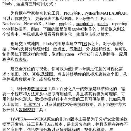
Plotly，这里有三种可用方式：
为数据科学家整合其它工具。Plotly的R，Python和MATLAB的API
可以让你做交互、更新仪表面板和图像。Plotly整合了 IPython
Notebooks，NetworkX，Shiny，ggplot2，
matplotlib
，
pandas
，reporting
tools和数据库。例如，下面的图是使用ggplot2制作的，然后嵌入到这
个博客中。将鼠标悬停后看看数据变化，然后单击拖动放大。
创建交互式地图。Plotly的图形库建立在
D3
.js之上。对于地理数
据，Plotly支持分级统计图、
散点图
、
气泡图
、分块图和线图。你可以
制作类似下面这样的地图，像R和Python一样把它们嵌入到博客，应用
程序和
仪表板
。
建立全方位的可视化。你可以为使用Plotly满足任意的可视化需
求：地图、2D、3D以及流图。点击并移动你的鼠标来旋转这个图，悬
停并观察数据变化，或切换放大。
2、6种开源
数据挖掘
工具：百分之八十的数据是非结构化的，需
要一个程序和方法来从中提取有用信息，并且将其转换为可理解、可
用的结构化形式。
数据挖掘
过程中有大量的工具可供使用，比如采用
人工智能 、
机器学习
，以及其他技术等来提取数据。以下为您推荐六
款开源大
数据挖掘
工具：
1)WEKA——WEKA原生的非Java版本主要是为了分析农业领域数
据而开发的。该工具基于Java版本，是非常复杂的，并且应用在许多不
同的应用中，包括数据分析以及预测建模的可视化和算法。与