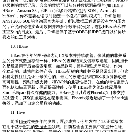
设计目标，灵活的扩展到10000台服务器来处理查询记录数据，并支持
兆级别的数据记录。嵌套的数据可以从各种数据源获得的(如
HDFS
，
HBase，Amazon S3，和Blobs)和多种格式(包括JSON，Avro，和
buffers)，你不需要在读取时指定一个模式(“读时模式”)。Drill使用
ANSI 2003
SQL
的查询语言为基础，所以数据工程师是没有学习压力
的，它允许你连接查询数据并跨多个数据源(例如，连接HBase表和在
HDFS
中的日志)。最后，Drill提供了基于ODBC和JDBC接口以和你所
喜欢的BI工具对接。
10. HBase
HBase在今年的里程碑达到1.X版本并持续改善。像其他的非关系
型的分布式数据存储一样，HBase的查询结果反馈非常迅速，因此擅长
的是经常用于后台搜索引擎，如易趣网，博科和雅虎等网站。作为一
个稳定的、成熟的软件产品，HBase新鲜的功能并不是经常出现，但这
种稳定性往往是企业最关心的。最近的改进包括增加区域服务器改进
高可用性，滚动升级支持，和YARN的兼容性提升。在他的特性更新方
面包括扫描器更新，保证提高性能，使用 HBase作为流媒体应用像
Storm和Spark持久存储的能力。HBase也可以通过Phoenix项目来支持
SQL
查询，其
SQL
兼容性在稳步提高。Phoenix最近增加了一个Spark连
接器，添加了自定义函数的功能。
11.
Hive
随着
Hive
过去多年的发展，逐步成熟，今年发布了1.0正式版本，
它用于基于
SQL
的
数据仓库
领域。目前基金会主要集中在提升性能、