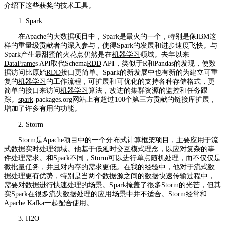
介绍下这些获奖的技术工具。
1. Spark
在Apache的大数据项目中，Spark是最火的一个，特别是像IBM这
样的重量级贡献者的深入参与，使得Spark的发展和进步速度飞快。与
Spark产生最甜蜜的火花点仍然是在
机器学习
领域。去年以来
DataFrame
s API取代Schema
RDD
API，类似于R和Pandas的发现，使数
据访问比原始
RDD
接口更简单。Spark的新发展中也有新的为建立可重
复的
机器学习
的工作流程，可扩展和可优化的支持各种存储格式，更
简单的接口来访问
机器学习
算法，改进的集群资源的监控和任务跟
踪。
spark
-packages.org网站上有超过100个第三方贡献的链接库扩展，
增加了许多有用的功能。
2. Storm
Storm是Apache项目中的一个
分布式计算
框架项目，主要应用于流
式数据实时处理领域。他基于低延时交互模式理念，以应对复杂的事
件处理需求。和Spark不同，Storm可以进行单点随机处理，而不仅仅是
微批量任务，并且对内存的需求更低。在我的经验中，他对于流式数
据处理更有优势，特别是当两个数据源之间的数据快速传输过程中，
需要对数据进行快速处理的场景。Spark掩盖了很多Storm的光芒，但其
实Spark在很多流失数据处理的应用场景中并不适合。Storm经常和
Apache
Kafka
一起配合使用。
3. H2O