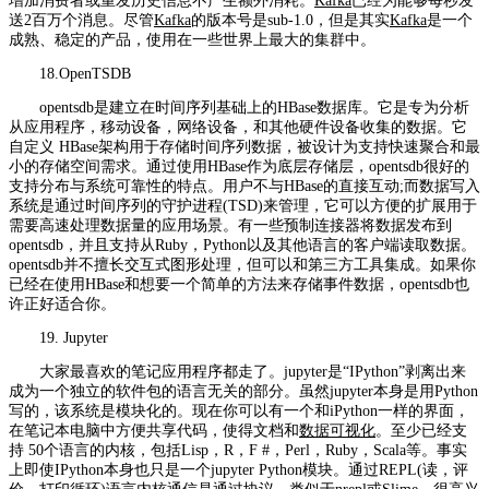
增加消费者或重发历史信息不产生额外消耗。
Kafka
已经为能够每秒发
送2百万个消息。尽管
Kafka
的版本号是sub-1.0，但是其实
Kafka
是一个
成熟、稳定的产品，使用在一些世界上最大的集群中。
18.OpenTSDB
opentsdb是建立在时间序列基础上的HBase数据库。它是专为分析
从应用程序，移动设备，网络设备，和其他硬件设备收集的数据。它
自定义 HBase架构用于存储时间序列数据，被设计为支持快速聚合和最
小的存储空间需求。通过使用HBase作为底层存储层，opentsdb很好的
支持分布与系统可靠性的特点。用户不与HBase的直接互动;而数据写入
系统是通过时间序列的守护进程(TSD)来管理，它可以方便的扩展用于
需要高速处理数据量的应用场景。有一些预制连接器将数据发布到
opentsdb，并且支持从Ruby，Python以及其他语言的客户端读取数据。
opentsdb并不擅长交互式图形处理，但可以和第三方工具集成。如果你
已经在使用HBase和想要一个简单的方法来存储事件数据，opentsdb也
许正好适合你。
19. Jupyter
大家最喜欢的笔记应用程序都走了。jupyter是“IPython”剥离出来
成为一个独立的软件包的语言无关的部分。虽然jupyter本身是用Python
写的，该系统是模块化的。现在你可以有一个和iPython一样的界面，
在笔记本电脑中方便共享代码，使得文档和
数据可视化
。至少已经支
持 50个语言的内核，包括Lisp，R，F #，Perl，Ruby，Scala等。事实
上即使IPython本身也只是一个jupyter Python模块。通过REPL(读，评