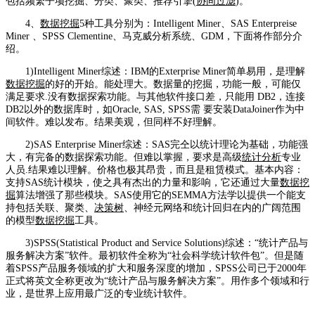
包括频繁子项挖掘、分类、聚类、推荐引擎(
协同过滤
)。
4、
数据挖掘
5种工具分别为：Intelligent Miner、SAS Enterpreise
Miner 、SPSS Clementine、马克威分析系统、GDM，下面将作部分介
绍。
1)Intelligent Miner综述：IBM的Exterprise Miner简单易用，是理解
数据挖掘
的好的开始。能处理大。数据量的挖掘，功能一般，可能仅
满足要求.没有数据探索功能。与其他软件接口差，只能用 DB2，连接
DB2以外的数据库时，如Oracle, SAS, SPSS需 要安装DataJoiner作为中
间软件。难以发布。结果美观，但同样不好理解。
2)SAS Enterprise Miner综述：SAS完仝以统计理论为基础，功能强
大，有完备的数据探索功能。但难以掌握，要求是高级
统计分析
专业
人员.结果难以理解。价格也极其昂贵，而且是租赁模式。基本内容：
支持SAS统计模块，使之具有杰出的力量和影响，它还通过大量
数据挖
掘
算法增强了那些模块。SAS使用它的SEMMA方法学以提供一个能支
持包括关联、聚类、
决策树
、神经元网络和统计回归在内的广阔范围
的模型
数据挖掘
工具。
3)SPSS(Statistical Product and Service Solutions)综述：“统计产品与
服务解决方案”软件。最初软件全称为“社会科学统计软件包”。但是随
着SPSS产品服务领域的扩大和服务深度的增加，SPSS公司已于2000年
正式将英文全称更改为“统计产品与服务解决方案”。用作多个领域和行
业，是世界上应用最广泛的专业统计软件。