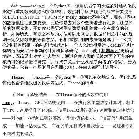
dedup——dedup是一个Python库，使用
机器学习
快速的对结构化数
据进行重复数据删除和实体解析。数据科学家发现他们经常需要使用
SELECT DISTINCT * FROM my_messy_dataset;不幸的是，现实世界中
的数据集往往更加复杂。无论你是去对多个数据源进行汇总，还是简
单的数据收集，开始你都需要对重复数据的删除做一个有意义的分
析。如你所想，有取之不尽的方法可以用来合并数据和用之不竭的规
则来定义你数据的等价意义。有相同地址的两家餐馆是属于一个公司
么?名和姓都相同的两条记录就是同一个人么?你很幸运，dedup可以让
你转危为安!基于创新的计算机科学研究，dedup使用
机器学习
(更确切
地说，应该是主动学习)去学习，通过合并人类的反馈对两个可能的模
棱两可的记录进行研究，并寻找究竟是什么构成了两者的“相似”。更方
便的是，它有一个图形用户界面(GUI)，任何人都可以使用它。
Theano——Theano是一个Python库，你可以有效地定义、优化以及
评估包含多维数组的数学表达式。Theano的特点：
和Numpy紧密结合——在Theano编译的函数中使用
numpy
.ndaaray。 GPU的透明使用——在执行密集型数据计算时，相比
于CPU，速度提升了140倍。(使用float32进行测试) 速度和稳定性优化
——对log(1+x)得到正确的答案，即使x真的很小。 C语言代码动态生
成——加速评估表达式。 广泛的单元测试和自我验证——发现和诊断
不同种类的错误。