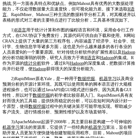
挑战;另一方面各具特点和优缺点。例如Mahout具有优秀的大数据处理
能力，不仅处理数据量大且速度快，但可视化能力差。接下来选取
R语
言
、RapidMiner、Mahout三种主流的数据科学分析工具，对其概述并以
表格的形式对三者的主要特点进行了比较分析，工具基本情况如下。
1)
R语言
用于统计计算和作图的编程语言和环境，采用命令行工作
方式，在GNU协议下免费发行，其源代码可供自由下载和使用。R网站
CRAN上提供了大量的第三方程序包，内容涵盖了经济学、社会学、统
计学、生物信息学等诸多方面，这也是为什么越来越多的各行各业的
人员喜爱R的一个重要原因。针对传统分析软件的扩展性差以及
Hadoop
的分析功能薄弱的弱势，研究人员致力于将
R语言
和
Hadoop
的集成。R
作为开源的
统计分析
软件，通过R与
Hadoop
的深度集成，把数据计算推
向并行处理，使
Hadoop
获得强大的深度分析能力。
2)RapidMiner原名Yale，是一种用于
数据挖掘
、
机器学习
以及商业
预测分析的开源计算环境。其既可以使用简单的脚本语言进行大规模
进程操作，也可以通过JavaAPI或GUI模式进行操作。因为其具备GUI
特性，所以对于
数据挖掘
的初学者比较容易入门。RapidMiner6具有友
好而强大的工具箱，提供快而稳定的分析，可以在短时间内设计好一
个原型，使得
数据挖掘
过程中的关键决策尽可能早地实现。帮助减少
客户流失、进行情感分析、预测性维护以及市场直销等。
3)ApacheMahout起源于2008年，其主要目标是构建一个可伸缩的
机器学习
算法的资源库，它提供了一些经典的
机器学习
算法，旨在帮
助开发人员更加方便快捷地创建智能应用程序。目前，Mahout的项目