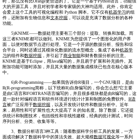
时，那么没有比Orange更合适的了。它是一个基于Python语言，功能强
大的开源工具，并且对初学者和专家级的大神均适用。此外，你肯定
会爱上这个工具的可视化编程和 Python 脚本。它不仅有
机器学习
的组
件，还附加有生物信息和
文本挖掘
，可以说是充满了数据分析的各种
功能。
5)KNIME——数据处理主要有三个部分：提取、转换和加载。而
这三者KNIME都可以做到。KNIME为您提供了一个图形化的用户界
面，以便对数据节点进行处理。它是一个开源的数据分析、报告和综
合平台，同时还通过其模块化数据的流水型概念，集成了各种
机器学
习
的组件和
数据挖掘
，并引起了
商业智能
和财务数据分析的注意。
KNIME是基于Eclipse，用Java编写的，并且易于扩展和补充插件。其
附加功能可随时添加，并且其大量的数据集成模块已包含在核心版本
中。
6)R-Programming——如果我告诉你R项目，一个GNU项目，是由
R(R-programming简称，以下统称R)自身编写的，你会怎么想?它主要
是由C语言和FORTRAN语言编写的，并且很多模块都是由R编写的，这
是一款针对编程语言和软件环境进行统计计算和制图的免费软件。
R语
言
被广泛应用于
数据挖掘
，以及开发统计软件和数据分析中。近年
来，易用性和可扩展性也大大提高了 R 的知名度。除了数据，它还提
供统计和制图技术，包括线性和非线性建模，经典的统计测试，时间
序列分析、分类、收集等等。
3、数据分析语言3种工具：随着数据科学分析工具的发展，一方
面成功解决了数据科学中的算法失效、超大规模
数据可视化
等一系列