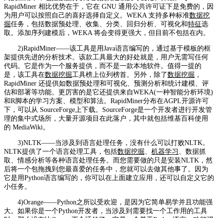
RapidMiner 相比优势在于，它在 GNU 通用公共许可证下是免费的，因
为用户可以按照自己的喜好选择自定义。WEKA 支持多种标准
数据挖
掘
任务，包括数据预处理、收集、分类、回归分析、可视化和
特征
选
取。添加序列建模后，WEKA 将会变得更强大，但目前不包括在内。
2)RapidMiner——该工具是用Java语言编写的，通过基于模板的框
架提供先进的分析技术。该款工具最大的好处就是，用户无需写任何
代码。它是作为一个服务提供，而不是一款本地软件。值得一提的
是，该工具在
数据挖掘
工具榜上位列榜首。另外，除了
数据挖掘
，
RapidMiner 还提供如数据预处理和可视化、预测分析和统计建模、评
估和部署等功能。更厉害的是它还提供来自WEKA(一种智能分析环境)
和R脚本的学习方案、模型和算法。RapidMiner分布在AGPL开源许可
下，可以从 SourceForge上下载。SourceForge是一个开发者进行开发管
理的集中式场所，大量开源项目在此落户，其中就包括维基百科使用
的 MediaWiki。
3)NLTK——当涉及到语言处理任务，没有什么可以打败NLTK。
NLTK提供了一个语言处理工具，包括
数据挖掘
、
机器学习
、数据抓
取、情感分析等各种语言处理任务。而您需要做的只是安装NLTK，然
后将一个包拖拽到您最喜爱的任务中，您就可以去做其他事了。因为
它是用Python语言编写的，你可以在上面建立应用，还可以自定义它的
小任务。
4)Orange——Python之所以受欢迎，是因为它简单易学并且功能强
大。如果你是一个Python开发者，当涉及到需要找一个工作用的工具