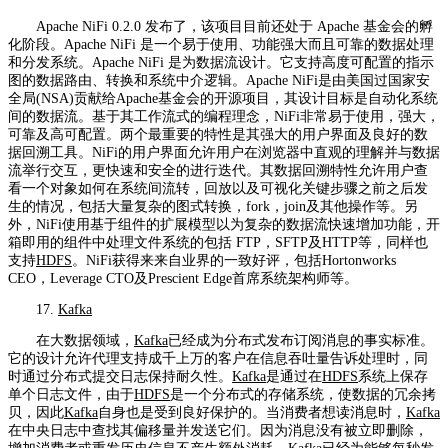
Apache NiFi 0.2.0 发布了，该项目目前还处于 Apache 基金会的孵
化阶段。Apache NiFi 是一个易于使用、功能强大而且可靠的数据处理
和分发系统。Apache NiFi 是为数据流设计。它支持高度可配置的指示
图的数据路由、转换和系统中介逻辑。Apache NiFi是由美国过国家安
全局(NSA)贡献给Apache基金会的开源项目，其设计目标是自动化系统
间的数据流。基于其工作流式的编程理念，NiFi非常易于使用，强大，
可靠及高可配置。两个最重要的特性是其强大的用户界面及良好的数
据回溯工具。NiFi的用户界面允许用户在浏览器中直观的理解并与数据
流举行交互，更快速和安全的进行迭代。其数据回溯特性允许用户查
看一个对象如何在系统间流转，回放以及可视化关键步骤之前之后发
生的情况，包括大量复杂的图式转换，fork，join及其他操作等。另
外，NiFi使用基于组件的扩展模型以为复杂的数据流快速增加功能，开
箱即用的组件中处理文件系统的包括 FTP，SFTP及HTTP等，同样也
支持
HDFS
。NiFi获得来来自业界的一致好评，包括Hortonworks
CEO，Leverage CTO及Prescient Edge首席系统架构师等。
17.
Kafka
在大数据领域，
Kafka
已经成为分布式发布订阅消息的事实标准。
它的设计允许代理支持成千上万的客户在信息吞吐量告诉处理时，同
时通过分布式提交日志保持耐久性。
Kafka
是通过在
HDFS
系统上保存
单个日志文件，由于
HDFS
是一个分布式的存储系统，使数据的冗余拷
贝，因此
Kafka
自身也是受到良好保护的。当消费者想读消息时，
Kafka
在中央日志中查找其偏移量并发送它们。因为消息没有被立即删除，