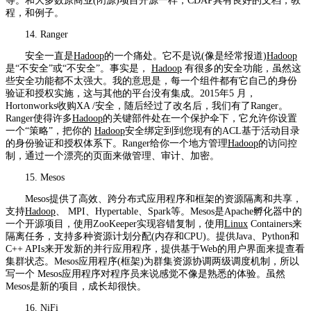
等。和大多数原商业(闭源)项目开源一样，CDAP具有良好的文档，教
程，和例子。
14. Ranger
安全一直是
Hadoop
的一个痛处。它不是说(像是经常报道)
Hadoop
是“不安全”或“不安全”。事实是，
Hadoop
有很多的安全功能，虽然这
些安全功能都不太强大。我的意思是，每一个组件都有它自己的身份
验证和授权实施，这与其他的平台没有集成。2015年5 月，
Hortonworks收购XA /安全，随后经过了改名后，我们有了Ranger。
Ranger使得许多
Hadoop
的关键部件处在一个保护伞下，它允许你设置
一个“策略”，把你的
Hadoop
安全绑定到到您现有的ACL基于活动目录
的身份验证和授权体系下。Ranger给你一个地方管理
Hadoop
的访问控
制，通过一个漂亮的页面来做管理、审计、加密。
15. Mesos
Mesos提供了高效、跨分布式应用程序和框架的资源隔离和共享，
支持
Hadoop
、 MPI、Hypertable、Spark等。Mesos是Apache孵化器中的
一个开源项目，使用ZooKeeper实现容错复制，使用
Linux
Containers来
隔离任务，支持多种资源计划分配(内存和CPU)。提供Java、Python和
C++ APIs来开发新的并行应用程序，提供基于Web的用户界面来提查看
集群状态。Mesos应用程序(框架)为群集资源协调两级调度机制，所以
写一个 Mesos应用程序对程序员来说感觉不像是熟悉的体验。虽然
Mesos是新的项目，成长却很快。
16. NiFi