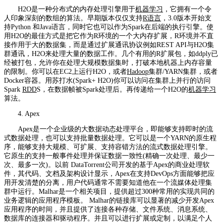
H2O是一种分布式的内存处理引擎用于
机器学习
，它拥有一个令
人印象深刻的数组的算法。早期版本仅仅支持
R语言
，3.0版本开始支
持Python 和Java语言，同时它也可以作为Spark在后端的执行引擎。使
用H2O的最佳方式是把它作为R环境的一个大内存扩展，R环境并不直
接作用于大的数据集，而是通过扩展通讯协议例如REST API与H2O集
群通讯，H2O来处理大量的数据工作。几个有用的R扩展包，如ddply已
经被打包，允许你在处理大规模数据集时，打破本地机器上内存容量
的限制。你可以在EC2上运行H2O，或者
Hadoop
集群/YARN集群，或者
Docker容器。用苏打水(Spark+ H2O)你可以访问在集群上并行的访问
Spark
RDD
S，在数据帧被Spark处理后。再传递给一个H2O的
机器学习
算法。
4. Apex
Apex是一个企业级的大数据动态处理平台，即能够支持即时的流
式数据处理，也可以支持批量数据处理。它可以是一个YARN的原生程
序，能够支持大规模、可扩展、支持容错方法的流式数据处理引擎。
它原生的支持一般事件处理并保证数据一致性(精确一次处理、最少一
次、最多一次)。以前 DataTorrent公司开发的基于Apex的商业处理软
件，其代码、文档及架构设计显示，Apex在支持DevOps方面能够把应
用开发清楚的分离，用户代码通常不需要知道他在一个流媒体处理集
群中运行。Malhar是一个相关项目，提供超过300种常用的实现共同的
业务逻辑的应用程序模板。 Malhar的链接库可以显著的减少开发Apex
应用程序的时间，并且提供了连接各种存储、文件系统、消息系统、
数据库的连接器和驱动程序。并且可以进行扩展或定制，以满足个人