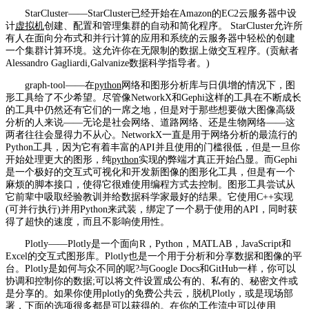
StarCluster——StarCluster已经开始在Amazon的EC2云服务器中设
计
虚拟机
创建、配置和管理集群的自动和简化程序。 StarCluster允许所
有人在面向分布式和并行计算的应用和系统的云服务器中轻松的创建
一个集群计算环境。这允许你在无限制的数据上做交互程序。(贡献者
Alessandro Gagliardi,Galvanize数据科学指导者。)
graph-tool——在
python
网络和图形分析库与日俱增的情况下，图
形工具给了不少希望。尽管像NetworkX和Gephi这样的工具在不断成长
的工具中仍然还有它们的一席之地，但是对于那些想要做大图像高级
分析的人来说——无论是社会网络、道路网络、还是生物网络——这
两者往往会显得力不从心。NetworkX一直是用于网络分析的最流行的
Python工具，因为它有着丰富的API并且使用的门槛很低，但是一旦你
开始处理更大的图形，纯
python
实现的弊端才真正开始凸显。而Gephi
是一个极好的交互式可视化和开发新图像的图形化工具，但是有一个
麻烦的脚本接口，使得它很难使用编程方式去控制。图形工具尝试从
它前辈中吸取经验教训并给数据科学家最好的结果。它使用C++实现
(可并行执行)并用Python来武装，绑定了一个易于使用的API，同时获
得了超快的速度，而且不影响使用性。
Plotly——Plotly是一个面向R，Python，MATLAB，JavaScript和
Excel的交互式图形库。Plotly也是一个用于分析和分享数据和图像的平
台。Plotly是如何与众不同的呢?与Google Docs和GitHub一样，你可以
协调和控制你的数据;可以将文件设置成公有的、私有的、秘密文件或
是分享的。如果你使用plotly的免费公共云，脱机Plotly，或是现场部
署，下面的选项很多都是可以获得的。在你的工作流中可以使用