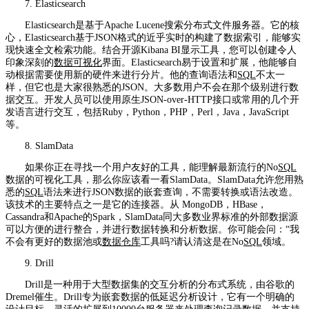
7. Elasticsearch
Elasticsearch是基于Apache Lucene搜索分布式文件服务器。它的核
心，Elasticsearch基于JSON格式的近乎实时的构建了数据索引，能够实
现快速全文检索功能。结合开源Kibana BI显示工具，您可以创建令人
印象深刻的
数据可视化
界面。Elasticsearch易于设置和扩展，他能够自
动根据需要使用新的硬件来进行分片。他的查询语法和
SQL
不太一
样，但它也是大家很熟悉的JSON。大多数用户不会在那个级别进行数
据交互。开发人员可以使用原生JSON-over-HTTP接口或常用的几个开
发语言进行交互，包括Ruby，Python，PHP，Perl，Java，JavaScript
等。
8. SlamData
如果你正在寻找一个用户友好的工具，能理解最新流行的No
SQL
数据的可视化工具，那么你应该看一看SlamData。SlamData允许您用熟
悉的
SQL
语法来进行JSON数据的嵌套查询，不需要转换或语法改造。
该技术的主要特点之一是它的连接器。从 MongoDB，HBase，
Cassandra和Apache的Spark，SlamData同大多数业界标准的外部数据源
可以方便的进行整合，并进行数据转换和分析数据。你可能会问：“我
不会有更好的数据池或
数据仓库
工具吗?请认清这是在No
SQL
领域。
9. Drill
Drill是一种用于大型数据集的交互分析的分布式系统，由谷歌的
Dremel催生。Drill专为嵌套数据的低延迟分析设计，它有一个明确的