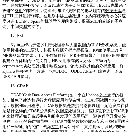
可扩展性和
SQL
兼容性。最新的1.2版本显著的提升了ACID语意兼容
性、跨数据中心复制，以及以成本为基础的优化器。
Hive
1.2也带来了
改进的
SQL
的兼容性，使组织利用它更容易的把从现有的
数据仓库
通
过
ETL
工具进行转移。在规划中讲主要改进：以内存缓存为核心的速
度改进 LLAP，Spark的
机器学习
库的集成，提高
SQL
的前嵌套子查
询、中间类型支持等。
12. Kylin
Kylin是eBay开发的用于处理非常大量数据的OLAP分析系统，他
使用标准的
SQL
语法，和很多数据分析产品很像。Kylin使用
Hive
和
MR来构建立方体，
Hive
用作预链接，MR用作预聚合，
HDFS
用来储存
构建立方体时的中间文件，HBase用来存储立方体，HBase的
coprocessor(协处理器)用来响应查询。像大多数其他的分析应用一样，
Kylin支持多种访问方法，包括JDBC，ODBC API进行编程访问以及
REST API接口。
13. CDAP
CDAP(Cask Data Access Platform)是一个在
Hadoop
之上运行的框
架，抽象了建造和运行大数据应用的复杂性。CDAP围绕两个核心概
念：数据和应用程序。CDAP数据集是数据的逻辑展现，无论底层存储
层是什么样的;CDAP提供实时数据流处理能力。应用程序使用CDAP服
务来处理诸如分布式事务和服务发现等应用场景，避免程序开发者淹
没在
Hadoop
的底层细节中。CDAP自带的数据摄取框架和一些预置的应
用和一些通用的“包”，例如
ETL
和网站分析，支持测试，调试和安全