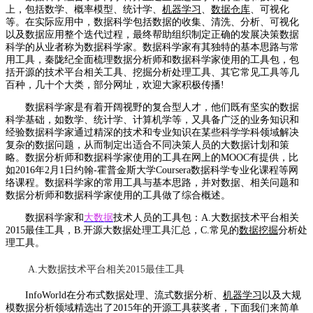
上，包括数学、概率模型、统计学、
机器学习
、
数据仓库
、可视化
等。在实际应用中，数据科学包括数据的收集、清洗、分析、可视化
以及数据应用整个迭代过程，最终帮助组织制定正确的发展决策数据
科学的从业者称为数据科学家。数据科学家有其独特的基本思路与常
用工具，秦陇纪全面梳理数据分析师和数据科学家使用的工具包，包
括开源的技术平台相关工具、挖掘分析处理工具、其它常见工具等几
百种，几十个大类，部分网址，欢迎大家积极传播!
数据科学家是有着开阔视野的复合型人才，他们既有坚实的数据
科学基础，如数学、统计学、计算机学等，又具备广泛的业务知识和
经验数据科学家通过精深的技术和专业知识在某些科学学科领域解决
复杂的数据问题，从而制定出适合不同决策人员的大数据计划和策
略。数据分析师和数据科学家使用的工具在网上的MOOC有提供，比
如2016年2月1日约翰-霍普金斯大学Coursera数据科学专业化课程等网
络课程。数据科学家的常用工具与基本思路，并对数据、相关问题和
数据分析师和数据科学家使用的工具做了综合概述。
数据科学家和
大数据
技术人员的工具包：A.大数据技术平台相关
2015最佳工具，B.开源大数据处理工具汇总，C.常见的
数据挖掘
分析处
理工具。
A.大数据技术平台相关2015最佳工具
InfoWorld在分布式数据处理、流式数据分析、
机器学习
以及大规
模数据分析领域精选出了2015年的开源工具获奖者，下面我们来简单