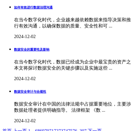
如何有效进行数据治理沟通
在当今数字化时代，企业越来越依赖数据来指导决策和推
行有效沟通，以确保数据的质量、安全性和可 ...
2024-12-02
数据安全的重要性及影响
在当今数字化时代，数据已经成为企业中最宝贵的资产之
本文将探讨数据安全的关键步骤以及实施这些 ...
2024-12-02
数据安全审计与合规性
数据安全审计在中国的法律法规中占据重要地位，主要涉
数据处理者提供明确指导。 法律框架 《数 ...
2024-12-02
首页
上一页
1 ...
68
69
70
71
72
73
74
75
76
..307
下一页