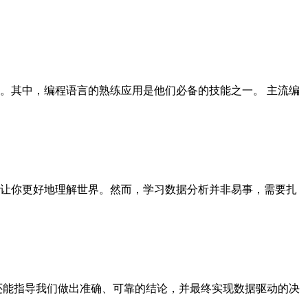
。其中，编程语言的熟练应用是他们必备的技能之一。 主流编
让你更好地理解世界。然而，学习数据分析并非易事，需要扎
还能指导我们做出准确、可靠的结论，并最终实现数据驱动的决