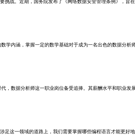
要挑战。近期，国务院发布了《网络数据安全管理条例》，旨在
的数学内涵，掌握一定的数学基础对于成为一名出色的数据分析
时代，数据分析师这一职业岗位备受追捧。其薪酬水平和职业发
涉足这一领域的道路上，我们需要掌握哪些编程语言才能更好地