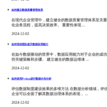
如何建立数据质量管理体系
在现代企业管理中，建立健全的数据质量管理体系至关重
化业务流程，提高决策效率。 重要性体现 ...
2024-12-02
如何培训团队提升数据应用能力
在如今数据驱动的世界中，数据应用能力对于企业的成功
些关键策略和步骤。 建立健全的数据运维体 ...
2024-12-02
如何使用Python进行数据分布分析
评估数据制度建设效果的多维方法 在数据分析领域，评
企业可以全面了解其数据治理体系的表现， ...
2024-12-02