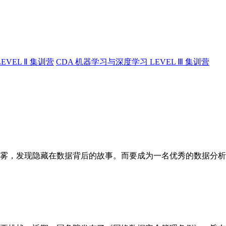
EVEL Ⅱ 集训营
CDA 机器学习与深度学习 LEVEL Ⅲ 集训营
雾，发现隐藏在数据背后的故事。而要成为一名优秀的数据分析