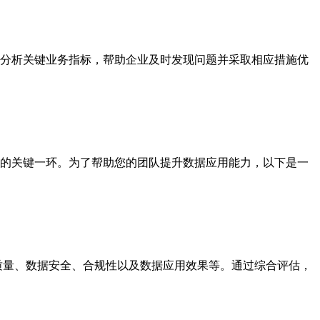
分析关键业务指标，帮助企业及时发现问题并采取相应措施优
的关键一环。为了帮助您的团队提升数据应用能力，以下是一
质量、数据安全、合规性以及数据应用效果等。通过综合评估，