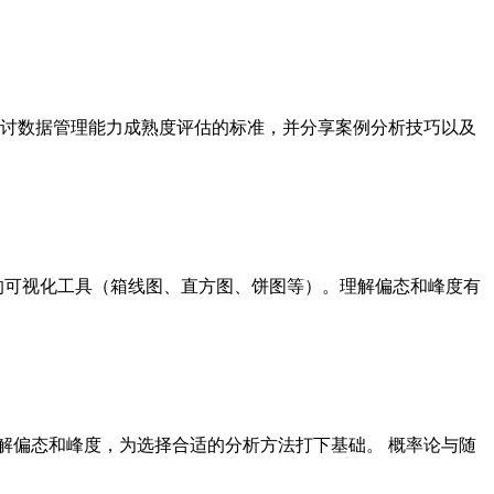
讨数据管理能力成熟度评估的标准，并分享案例分析技巧以及
的可视化工具（箱线图、直方图、饼图等）。理解偏态和峰度有
理解偏态和峰度，为选择合适的分析方法打下基础。 概率论与随