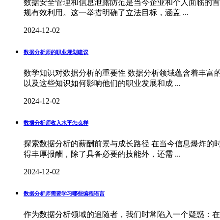
数据安全管理和信息泄露防范是当今企业和个人面临的首
规有效利用。这一举措明确了立法目标，涵盖 ...
2024-12-02
数据分析师的职业规划建议
数学知识对数据分析的重要性 数据分析领域蕴含着丰富
以及这些知识如何影响他们的职业发展和成 ...
2024-12-02
数据分析师收入水平怎么样
探索数据分析的薪酬前景与成长路径 在当今信息爆炸的
得丰厚报酬，除了具备必要的技能外，还需 ...
2024-12-02
数据分析师需要学习哪些编程语言
作为数据分析领域的追随者，我们时常陷入一个疑惑：在