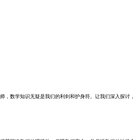
师，数学知识无疑是我们的利剑和护身符。让我们深入探讨，