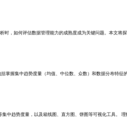
析时，如何评估数据管理能力的成熟度成为关键问题。本文将探
包括掌握集中趋势度量（均值、中位数、众数）和数据分布特征
数等集中趋势度量，以及箱线图、直方图、饼图等可视化工具。 