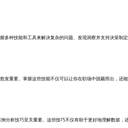
握多种技能和工具来解决复杂的问题、发现洞察并支持决策制定
愈发重要。掌握这些技能不仅可以让你在职场中脱颖而出，还能
案例分析技巧至关重要。这些技巧不仅有助于更好地理解数据，