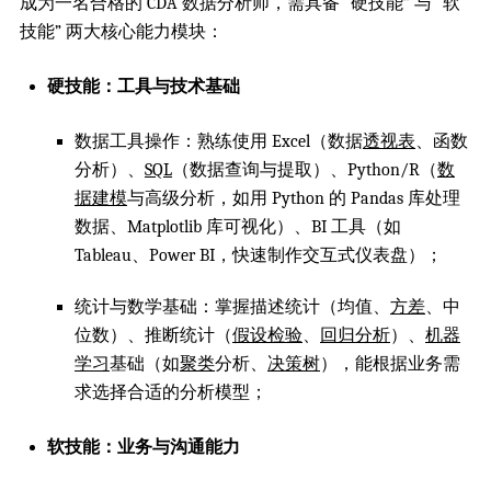
成为一名合格的 CDA 数据分析师，需具备 “硬技能” 与 “软
技能” 两大核心能力模块：
硬技能：工具与技术基础
数据工具操作：熟练使用 Excel（数据
透视表
、函数
分析）、
SQL
（数据查询与提取）、Python/R（
数
据建模
与高级分析，如用 Python 的 Pandas 库处理
数据、Matplotlib 库可视化）、BI 工具（如
Tableau、Power BI，快速制作交互式仪表盘）；
统计与数学基础：掌握描述统计（均值、
方差
、中
位数）、推断统计（
假设检验
、
回归分析
）、
机器
学习
基础（如
聚类
分析、
决策树
），能根据业务需
求选择合适的分析模型；
软技能：业务与沟通能力