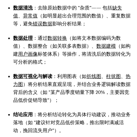
数据清洗
：去除原始数据中的 “杂质”—— 包括
缺失
值
、
异常值
（如明显超出合理范围的数值）、重复数据
等，避免
错误数据
影响分析结果；
数据处理
：通过
数据转换
（如将文本数据编码为数
值）、数据整合（如关联多表数据）、
数据建模
（如构
建
用户画像
标签体系）等操作，将清洗后的数据转化为
可分析的格式；
数据可视化
与解读
：利用图表（如
折线图
、
柱状图
、
热
力图
）将分析结果直观呈现，并结合业务逻辑解读数据
背后的含义（如 “某产品季度销量下降 20%，主要因竞
品低价促销导致”）；
结论应用
：将分析结论转化为具体行动建议，推动业务
落地（如 “建议针对竞品低价策略，推出限时满减活
动，挽回流失用户”）。