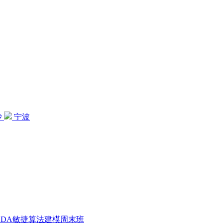
沙
宁波
CDA敏捷算法建模周末班