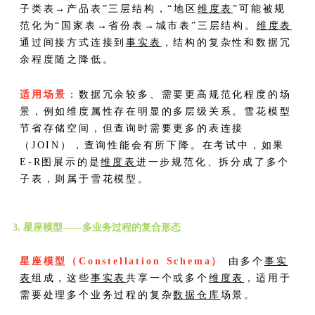
子类表→产品表”三层结构，“地区
维度表
”可能被规
范化为“国家表→省份表→城市表”三层结构。
维度表
通过间接方式连接到
事实表
，结构的复杂性和数据冗
余程度随之降低。
适用场景
：数据冗余较多、需要更高规范化程度的场
景，例如维度属性存在明显的多层级关系。雪花模型
节省存储空间，但查询时需要更多的表连接
（JOIN），查询性能会有所下降。在考试中，如果
E-R图展示的是
维度表
进一步规范化、拆分成了多个
子表，则属于雪花模型。
3. 星座模型——多业务过程的复合形态
星座模型（Constellation Schema）
由多个
事实
表
组成，这些
事实表
共享一个或多个
维度表
，适用于
需要处理多个业务过程的复杂
数据仓库
场景。