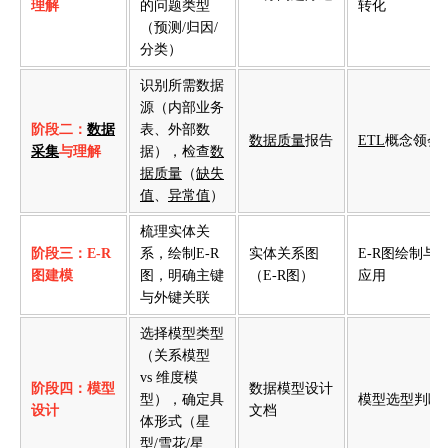
理解
的问题类型
转化
（预测/归因/
分类）
识别所需数据
源（内部业务
阶段二：
数据
表、外部数
数据质量
报告
ETL
概念领会
采集
与理解
据），检查
数
据质量
（
缺失
值
、
异常值
）
梳理实体关
阶段三：E-R
系，绘制E-R
实体关系图
E-R图绘制与
图建模
图，明确主键
（E-R图）
应用
与外键关联
选择模型类型
（关系模型
vs 维度模
阶段四：模型
数据模型设计
型），确定具
模型选型判断
设计
文档
体形式（星
型/雪花/星