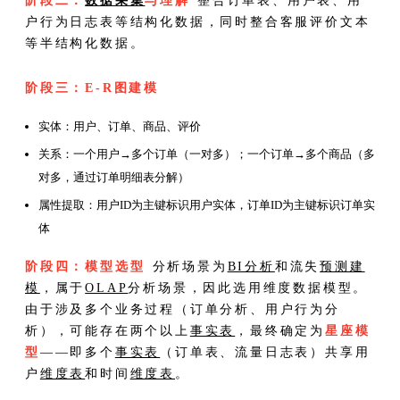
阶段二：
数据采集
与理解
整合订单表、用户表、用
户行为日志表等结构化数据，同时整合客服评价文本
等半结构化数据。
阶段三：E-R图建模
实体：用户、订单、商品、评价
关系：一个用户→多个订单（一对多）；一个订单→多个商品（多
对多，通过订单明细表分解）
属性提取：用户ID为主键标识用户实体，订单ID为主键标识订单实
体
阶段四：模型选型
分析场景为
BI分析
和流失
预测建
模
，属于
OLAP
分析场景，因此选用维度数据模型。
由于涉及多个业务过程（订单分析、用户行为分
析），可能存在两个以上
事实表
，最终确定为
星座模
型
——即多个
事实表
（订单表、流量日志表）共享用
户
维度表
和时间
维度表
。