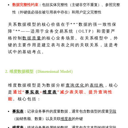
数据完整性约束
：包括实体完整性（主键非空不重复）、参照完整
性（外键值必须在被引用表中存在）和用户定义完整性
关系数据模型的核心价值在于**“数据的强一致性保
障”**——适用于业务交易系统（OLTP）和需要严
格控制
数据质量
的核心业务场景。在关系模型中，外
键的主要作用是建立表与表之间的关联关系，这是考
试中的基础考点。
2. 维度数据模型（Dimensional Model）
维度数据模型是为数据分析
查询优化
的
表结构
，核心
是
通过“
事实表
+
维度表
”减少表关联、提升查询性
能
。核心包括：
事实表
：记录业务事件的度量数据，通常包含数值型的度量
字段
（如销售额、数量）以及关联
维度表
的外键
维度表
：描述业务事件属性的数据，通常包含文本型的描述
字段