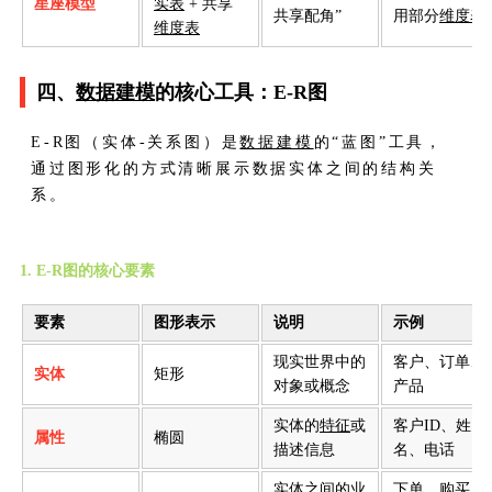
星座模型
实表
+ 共享
共享配角”
用部分
维度表
维度表
四、
数据建模
的核心工具：E-R图
E-R图（实体-关系图）是
数据建模
的“蓝图”工具，
通过图形化的方式清晰展示数据实体之间的结构关
系。
1. E-R图的核心要素
要素
图形表示
说明
示例
现实世界中的
客户、订单、
实体
矩形
对象或概念
产品
实体的
特征
或
客户ID、姓
属性
椭圆
描述信息
名、电话
实体之间的业
下单、购买、