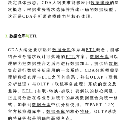
决定具体形态。CDA大纲要求能够应用
数据建模
的层
次概念，根据业务需求选择并搭建正确的数据模型，
这正是CDA分析师建模能力的核心体现。
3.
数据仓库
与
ETL
CDA大纲还要求熟知
数据仓库
体系与
ETL
概念，能够
结合业务需求设计可落地的
ETL
方案。
数据仓库
可以
理解为把数据整合之后再进行数据加工，提供给
数据
集市
进行数据分析应用的一套系统。CDA分析师需要
理解
数据仓库
与
ETL
之间的关系，熟知
OLAP
（联机
分析处理）与OLTP（联机事务处理）系统的定义及
差异。
ETL
（抽取-转换-加载）要解决的核心问题，
正是将分散在各业务系统中的异构数据整合为统一格
式，加载到
数据仓库
中供分析使用。在PART 12的
官方模拟题库中，
数据仓库
的核心
特征
、OLTP系统
的
特征
等都是明确的高频考点。