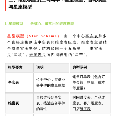
与星座模型
1. 星型模型——最核心、最常用的维度模型
星型模型（Star Schema）
由一个中心
事实表
和多
个直接连接到该
事实表
的
维度表
组成。
维度表
主键结
合成
事实表
主键，结构如同一个五角星——
事实表
是“星核”，
维度表
是向四周辐射的“星芒”。
模型要素
说明
典型示例
销售订单表（包含订
位于中心，存储业
事实表
单金额、销量、成本
务事件的度量数据
等度量）
直接连接到
事实
时间
维度表
、产品
维
维度表
表
，描述业务事件
度表
、客户
维度表
、
的属性
门店
维度表