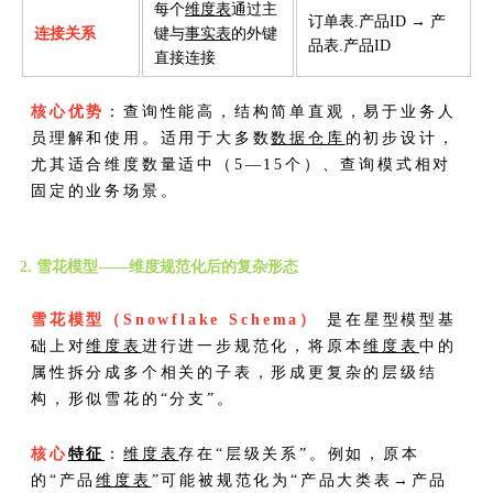
每个
维度表
通过主
订单表.产品ID → 产
连接关系
键与
事实表
的外键
品表.产品ID
直接连接
核心优势
：查询性能高，结构简单直观，易于业务人
员理解和使用。适用于大多数
数据仓库
的初步设计，
尤其适合维度数量适中（5—15个）、查询模式相对
固定的业务场景。
2. 雪花模型——维度规范化后的复杂形态
雪花模型（Snowflake Schema）
是在星型模型基
础上对
维度表
进行进一步规范化，将原本
维度表
中的
属性拆分成多个相关的子表，形成更复杂的层级结
构，形似雪花的“分支”。
核心
特征
：
维度表
存在“层级关系”。例如，原本
的“产品
维度表
”可能被规范化为“产品大类表→产品