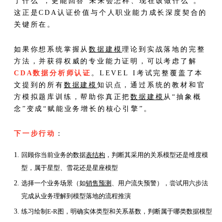
了什么”，更能回答“未来会怎样、现在该做什么”。
这正是CDA认证价值与个人职业能力成长深度契合的
关键所在。
如果你想系统掌握从
数据建模
理论到实战落地的完整
方法，并获得权威的专业能力证明，可以考虑了解
CDA数据分析师认证
。LEVEL I考试完整覆盖了本
文提到的所有
数据建模
知识点，通过系统的教材和官
方模拟题库训练，帮助你真正把
数据建模
从“抽象概
念”变成“赋能业务增长的核心引擎”。
下一步行动
：
回顾你当前业务的数据
表结构
，判断其采用的关系模型还是维度模
型，属于星型、雪花还是星座模型
选择一个业务场景（如
销售预测
、用户流失预警），尝试用六步法
完成从业务理解到模型落地的流程推演
练习绘制E-R图，明确实体类型和关系基数，判断属于哪类数据模型