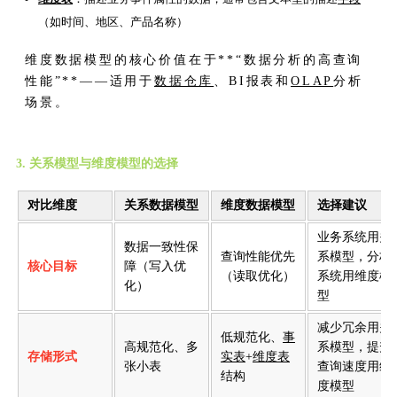
（如时间、地区、产品名称）
维度数据模型的核心价值在于**“数据分析的高查询
性能”**——适用于
数据仓库
、BI报表和
OLAP
分析
场景。
3. 关系模型与维度模型的选择
对比维度
关系数据模型
维度数据模型
选择建议
业务系统用关
数据一致性保
查询性能优先
系模型，分析
核心目标
障（写入优
（读取优化）
系统用维度模
化）
型
减少冗余用关
低规范化、
事
高规范化、多
系模型，提升
存储形式
实表
+
维度表
张小表
查询速度用维
结构
度模型