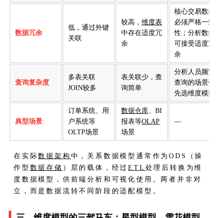
核心交易数据
较高，
维度表
必须严格一致
低，通过外键
数据冗余
中存在适度冗
性；分析数据
关联
余
可接受适度冗
余
分析人员频繁
多表关联
表关联少，查
查询复杂度
查询的场景优
JOIN较多
询简单
先选维度模型
订单系统、用
数据仓库
、BI
典型场景
户系统等
报表等
OLAP
—
OLTP场景
场景
在实际
数据架构
中，关系数据模型通常作为ODS（操
作型
数据存储
）层的载体，经过
ETL
处理后转换为维
度数据模型，供前端分析和可视化使用。两者并非对
立，而是数据流转不同阶段的适配模型。
三、维度模型的三驾马车：星型模型、雪花模型