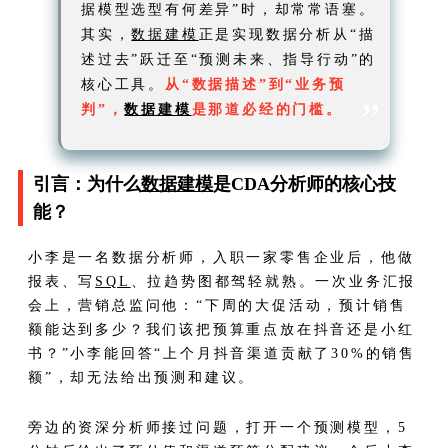
据模型选型有何差异”时，却常常语塞。
其实，
数据建模
正是实现数据分析从“描
述过去”跃迁至“预测未来、指导行动”的
核心工具。
从“数据描述”到“业务预
”
判”，
数据建模
是那道必经的门槛。
引言：为什么
数据建模
是CDA分析师的核心技
能？
小李是一名数据分析师，入职一家零售企业后，他做
报表、写
SQL
、拉趋势图都驾轻就熟。一次业务汇报
会上，营销总监问他：“下周的大促活动，预计销售
额能达到多少？我们该把预算重点放在抖音还是小红
书？”小李能回答“上个月抖音渠道贡献了30%的销售
额”，却无法给出预测和建议。
旁边的资深分析师接过问题，打开一个预测模型，5