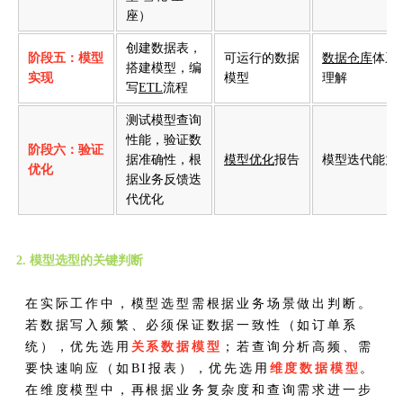
座）
创建数据表，
阶段五：模型
可运行的数据
数据仓库
体系
搭建模型，编
实现
模型
理解
写
ETL
流程
测试模型查询
性能，验证数
阶段六：验证
据准确性，根
模型优化
报告
模型迭代能力
优化
据业务反馈迭
代优化
2. 模型选型的关键判断
在实际工作中，模型选型需根据业务场景做出判断。
若数据写入频繁、必须保证数据一致性（如订单系
统），优先选用
关系数据模型
；若查询分析高频、需
要快速响应（如BI报表），优先选用
维度数据模型
。
在维度模型中，再根据业务复杂度和查询需求进一步