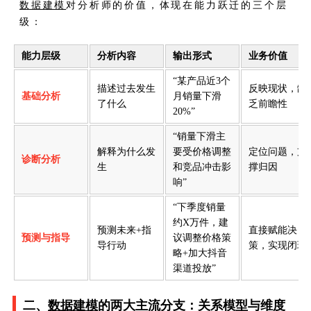
数据建模
对分析师的价值，体现在能力跃迁的三个层
级：
能力层级
分析内容
输出形式
业务价值
“某产品近3个
描述过去发生
反映现状，缺
基础分析
月销量下滑
了什么
乏前瞻性
20%”
“销量下滑主
解释为什么发
要受价格调整
定位问题，支
诊断分析
生
和竞品冲击影
撑归因
响”
“下季度销量
约X万件，建
预测未来+指
直接赋能决
预测与指导
议调整价格策
导行动
策，实现闭环
略+加大抖音
渠道投放”
二、
数据建模
的两大主流分支：关系模型与维度