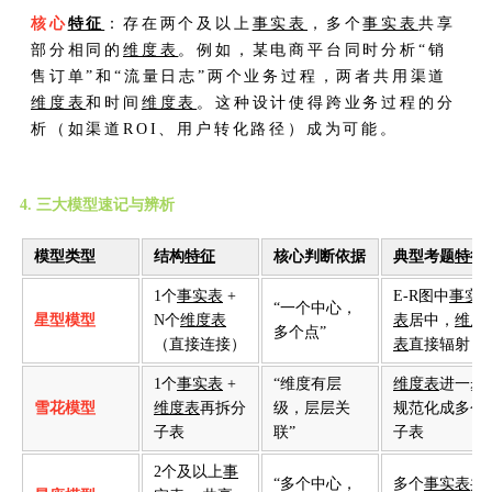
核心
特征
：存在两个及以上
事实表
，多个
事实表
共享
部分相同的
维度表
。例如，某电商平台同时分析“销
售订单”和“流量日志”两个业务过程，两者共用渠道
维度表
和时间
维度表
。这种设计使得跨业务过程的分
析（如渠道ROI、用户转化路径）成为可能。
4. 三大模型速记与辨析
模型类型
结构
特征
核心判断依据
典型考题
特征
1个
事实表
+
E-R图中
事实
“一个中心，
星型模型
N个
维度表
表
居中，
维度
多个点”
（直接连接）
表
直接辐射
1个
事实表
+
“维度有层
维度表
进一步
雪花模型
维度表
再拆分
级，层层关
规范化成多个
子表
联”
子表
2个及以上
事
“多个中心，
多个
事实表
共