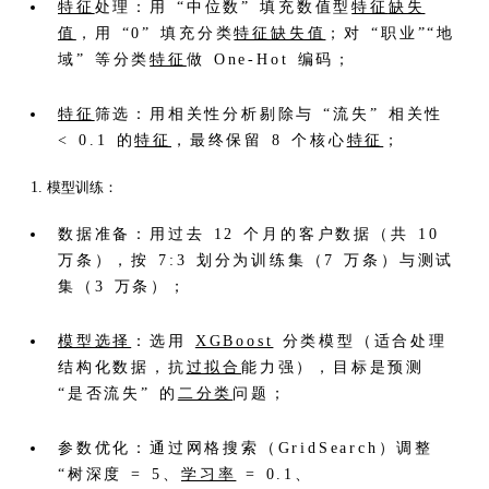
特征
处理：用 “中位数” 填充数值型
特征
缺失
值
，用 “0” 填充分类
特征
缺失值
；对 “职业”“地
域” 等分类
特征
做 One-Hot 编码；
特征
筛选：用相关性分析剔除与 “流失” 相关性
< 0.1 的
特征
，最终保留 8 个核心
特征
；
模型训练：
数据准备：用过去 12 个月的客户数据（共 10
万条），按 7:3 划分为训练集（7 万条）与测试
集（3 万条）；
模型选择
：选用
XGBoost
分类模型（适合处理
结构化数据，抗
过拟合
能力强），目标是预测
“是否流失” 的
二分类
问题；
参数优化：通过网格搜索（GridSearch）调整
“树深度 = 5、
学习率
= 0.1、