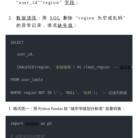
“user_id”“region”
字段
；
数据清洗
：用
SQL
删除 “region 为空或乱码”
的异常记录，填充
缺失值
：
SELECT
   user_id,
   COALESCE(region, 
'未知地域'
) AS clean_region  -- 
缺失值
填充
FROM user_table
WHERE region NOT IN (
''
, 
'NULL'
, 
'乱码'
);  -- 过滤无效值
格式统一：用 Python Pandas 按 “城市等级划分标准” 批量转换：
import 
pandas
 as pd
# 读取清洗后的数据