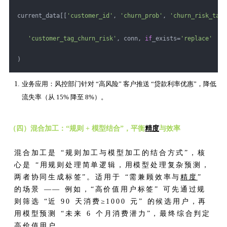
current_data[[
'customer_id'
, 
'churn_prob'
, 
'churn_risk_tag'
'customer_tag_churn_risk'
, conn, 
if
_exists=
'replace'
)
业务应用：风控部门针对 “高风险” 客户推送 “贷款利率优惠”，降低
流失率（从 15% 降至 8%）。
（四）混合加工：“规则 + 模型结合”，平衡
精度
与效率
混合加工是 “规则加工与模型加工的结合方式”，核
心是 “用规则处理简单逻辑，用模型处理复杂预测，
两者协同生成标签”。适用于 “需兼顾效率与
精度
”
的场景 —— 例如，“高价值用户标签” 可先通过规
则筛选 “近 90 天消费≥1000 元” 的候选用户，再
用模型预测 “未来 6 个月消费潜力”，最终综合判定
高价值用户。