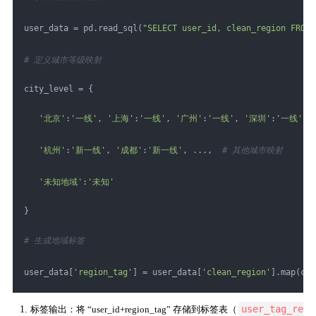
user_data = pd.read_sql(
"SELECT user_id, clean_region FROM 
# 定义城市等级映射
city_level = {
'北京'
:
'一线'
, 
'上海'
:
'一线'
, 
'广州'
:
'一线'
, 
'深圳'
:
'一线'
,
'杭州'
:
'新一线'
, 
'成都'
:
'新一线'
, ...,  
# 其他城市映射
'未知地域'
:
'未知'
}
# 生成地域标签
user_data[
'region_tag'
] = user_data[
'clean_region'
].map(cit
user_tag_re
标签输出：将 “user_id+region_tag” 存储到标签表（