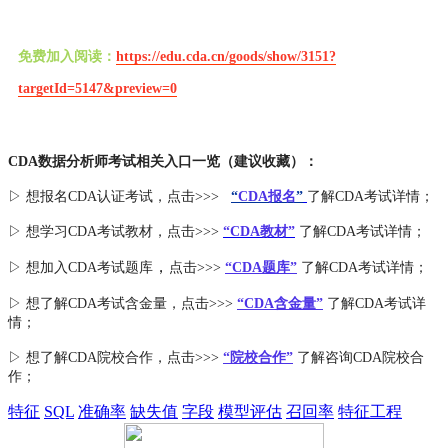
免费加入阅读：
https://edu.cda.cn/goods/show/3151?
targetId=5147&preview=0
CDA数据分析师考试相关入口一览（建议收藏）：
▷ 想报名CDA认证考试，点击>>>
“
CDA报名
”
了解CDA考试详情；
▷ 想学习CDA考试教材，点击>>>
“CDA教材”
了解CDA考试详情；
，
▷ 想加入
CDA考试题库
点击>>>
“CDA
题库
”
了解CDA考试详情；
▷ 想了解CDA
考试
含金量
，点击>>>
“CDA含金量”
了解CDA考试详
情；
▷ 想了解CDA
院校合作
，点击>>>
“院校合作”
了解咨询CDA院校合
作；
特征
SQL
准确率
缺失值
字段
模型评估
召回率
特征工程