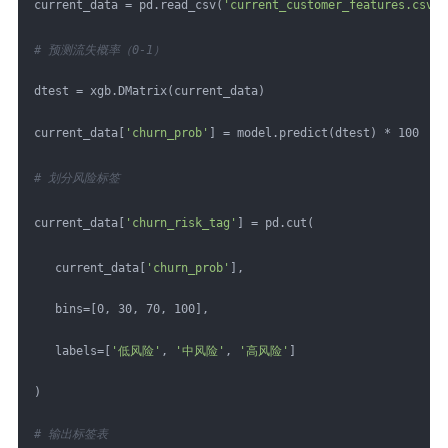
current_data = pd.read_csv(
'current_customer_features.csv'
)
# 预测流失概率（0-1）
dtest = xgb.DMatrix(current_data)
current_data[
'churn_prob'
] = model.predict(dtest) * 100  
#
# 划分风险标签
current_data[
'churn_risk_tag'
] = pd.cut(
   current_data[
'churn_prob'
],
   bins=[0, 30, 70, 100],
   labels=[
'低风险'
, 
'中风险'
, 
'高风险'
]
)
# 输出标签表