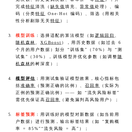
完成
特征
清洗（
缺失值
填充、
异常值
处理）、编
码（分类
特征
One-Hot 编码）、筛选（用相关
性分析剔除无关
特征
）；
模型训练
：选择适配的算法模型（如
逻辑回归
、
随机森林
、
XGBoost
），用历史数据（如过去 6
个月的用户数据）划分 “训练集”（70%）与 “测
试集”（30%），训练模型并优化参数（如调整
随
机森林
的树深度）；
模型评估
：用测试集验证模型效果，核心指标包
括
准确率
（预测正确的比例）、
召回率
（实际为
正例的预测正确比例）—— 如 “流失风险标签”
需优先保证高
召回率
（避免漏判高风险用户）；
标签预测
：用训练好的模型对新数据（如当前用
户数据）进行预测，输出标签结果（如 “复购概
率 = 85%”“流失风险 = 高”）；