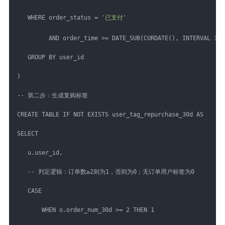
   WHERE order_status = 
'已支付'
         AND order_time >= DATE_SUB(CURDATE(), INTERVAL 30 
   GROUP BY user_id
)
-- 第二步：生成复购标签
CREATE TABLE IF NOT EXISTS user_tag_repurchase_30d AS
SELECT
   u.user_id,
   -- 判定逻辑：订单数≥2则为1，否则为0；无订单用户标签为0
   CASE
       WHEN o.order_num_30d >= 2 THEN 1