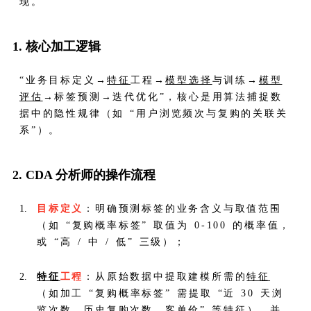
现。
1. 核心加工逻辑
“业务目标定义→
特征
工程→
模型选择
与训练→
模型
评估
→标签预测→迭代优化”，核心是用算法捕捉数
据中的隐性规律（如 “用户浏览频次与复购的关联关
系”）。
2. CDA 分析师的操作流程
目标定义
：明确预测标签的业务含义与取值范围
（如 “复购概率标签” 取值为 0-100 的概率值，
或 “高 / 中 / 低” 三级）；
特征
工程
：从原始数据中提取建模所需的
特征
（如加工 “复购概率标签” 需提取 “近 30 天浏
览次数、历史复购次数、客单价” 等
特征
），并