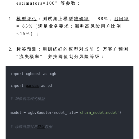
estimators=100” 等参数；
模型评估
：测试集上模型
准确率
= 88%，
召回率
= 85%（满足业务要求：漏判高风险用户比例
≤15%）；
标签预测：用训练好的模型对当前 5 万客户预测
“流失概率”，并按阈值划分风险等级：
import xgboost as xgb
import 
pandas
 as pd
# 加载训练好的模型
model = xgb.Booster(model_file=
'churn_model.model'
)
# 读取当前客户
特征
数据