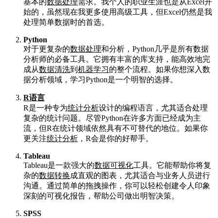
基本的
数据处理
需求。我个人的职业生涯也是从Excel开
始的，虽然现在我更多使用高级工具，但Excel仍然是我
处理简单数据时的首选。
Python
对于更复杂的
数据处理
和分析，Python几乎是所有数据
分析师的必备工具。它拥有丰富的库支持，能高效地完
成从
数据清洗
到
机器学习
的整个流程。如果你想深入数
据分析领域，学习Python是一个明智的选择。
R语言
R是一种专为
统计分析
设计的编程语言，尤其适合处理
复杂的统计问题。尽管Python在许多方面已经成为主
流，但R在统计领域依然具有不可替代的地位。如果你
更关注
统计分析
，R会是你的好帮手。
Tableau
Tableau是一款强大的
数据可视化
工具。它能帮助你将复
杂的
数据转换
成直观的图表，尤其适合与业务人员进行
沟通。通过简单的拖拽操作，你可以轻松创建令人印象
深刻的可视化报告，帮助公司做出明智决策。
SPSS