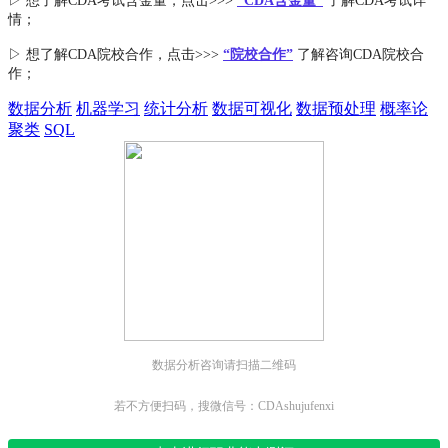
▷ 想了解CDA
考试
含金量
，点击>>>
“CDA含金量”
了解CDA考试详
情；
▷ 想了解CDA
院校合作
，点击>>>
“院校合作”
了解咨询CDA院校合
作；
数据分析
机器学习
统计分析
数据可视化
数据预处理
概率论
聚类
SQL
数据分析咨询请扫描二维码
若不方便扫码，搜微信号：CDAshujufenxi