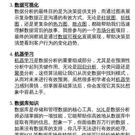
数据可视化
数据分析的最终目的是为决策提供支持，而通过图表展
示复杂数据正是沟通的有效方式。无论是
柱状图
、
折线
图
，还是更复杂的
热力图
、
散点图
，都能帮助我们迅速
理解数据背后的故事。我曾参与的一个
市场分析
项目，
最终的洞察就是通过
数据可视化
直观展现，帮助决策层
清楚看到客户行为的变化趋势。
机器学习
机器学习
是数据分析的重要组成部分，尤其是在预测性
分析中起到关键作用。无论是
回归分析
、分类问题还是
聚类
分析，这些算法能让我们从历史数据中找到模式，
从而对未来进行有效预测。虽然很多初学者会对
机器学
习
感到畏惧，但掌握基础算法后，你会发现它其实比想
象中容易上手。
数据库知识
数据库是存储和管理数据的核心工具。
SQL
是数据分析
师必须掌握的一项技能，它能帮助你高效地从数据库中
提取有用的信息。想象一下，你面临数百万行的数据，
如果没有数据库的支持，你几乎无法进行有效的处理。
掌握
SQL
等数据库操作技能后，你就可以轻松地检索和