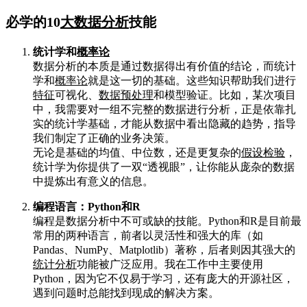
必学的10
大数据分析
技能
统计学和
概率论
数据分析的本质是通过数据得出有价值的结论，而统计
学和
概率论
就是这一切的基础。这些知识帮助我们进行
特征
可视化、
数据预处理
和模型验证。比如，某次项目
中，我需要对一组不完整的数据进行分析，正是依靠扎
实的统计学基础，才能从数据中看出隐藏的趋势，指导
我们制定了正确的业务决策。
无论是基础的均值、中位数，还是更复杂的
假设检验
，
统计学为你提供了一双“透视眼”，让你能从庞杂的数据
中提炼出有意义的信息。
编程语言：Python和R
编程是数据分析中不可或缺的技能。Python和R是目前最
常用的两种语言，前者以灵活性和强大的库（如
Pandas、NumPy、Matplotlib）著称，后者则因其强大的
统计分析
功能被广泛应用。我在工作中主要使用
Python，因为它不仅易于学习，还有庞大的开源社区，
遇到问题时总能找到现成的解决方案。