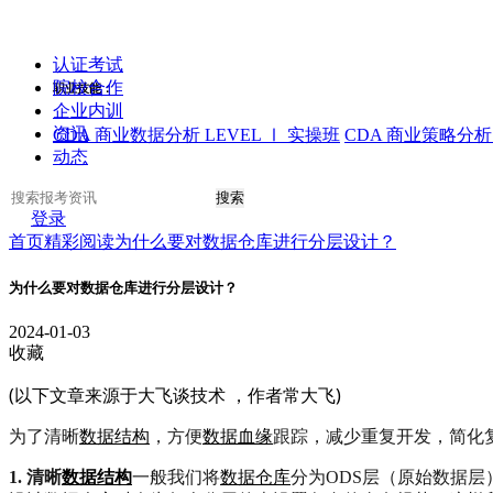
认证考试
院校合作
职业技能：
企业内训
资讯
CDA 商业数据分析 LEVEL Ⅰ 实操班
CDA 商业策略分析 
动态
搜索
登录
首页
精彩阅读
为什么要对数据仓库进行分层设计？
为什么要对数据仓库进行分层设计？
2024-01-03
收藏
(以下文章来源于大飞谈技术
，作者常大飞)
为了清晰
数据结构
，方便
数据血缘
跟踪，减少重复开发，简化
1. 清晰
数据结构
一般我们将
数据仓库
分为ODS层（原始数据层