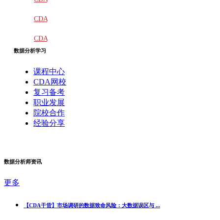
教材
CDA
题库
CDA
数据分析学习
大纲
课程中心
CDA网校
复习备考
职业发展
院校合作
经验分享
数据分析师资讯
更多
【CDA干货】市场调研的数据致命风险：大数据误区与 ...