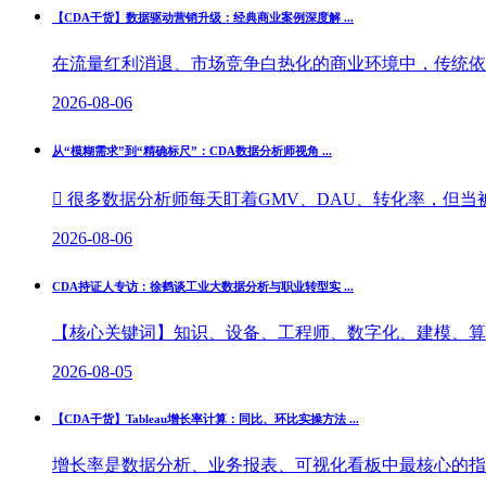
【CDA干货】数据驱动营销升级：经典商业案例深度解 ...
在流量红利消退、市场竞争白热化的商业环境中，传统依托
2026-08-06
从“模糊需求”到“精确标尺”：CDA数据分析师视角 ...
 很多数据分析师每天盯着GMV、DAU、转化率，但当被
2026-08-06
CDA持证人专访：徐鹤谈工业大数据分析与职业转型实 ...
【核心关键词】知识、设备、工程师、数字化、建模、算法
2026-08-05
【CDA干货】Tableau增长率计算：同比、环比实操方法 ...
增长率是数据分析、业务报表、可视化看板中最核心的指标