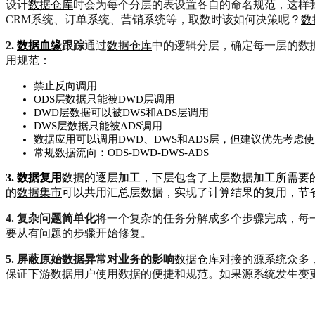
设计
数据仓库
时会为每个分层的表设置各自的命名规范，这样
CRM系统、订单系统、营销系统等，取数时该如何决策呢？
数
2.
数据血缘
跟踪
通过
数据仓库
中的逻辑分层，确定每一层的数
用规范：
禁止反向调用
ODS层数据只能被DWD层调用
DWD层数据可以被DWS和ADS层调用
DWS层数据只能被ADS调用
数据应用可以调用DWD、DWS和ADS层，但建议优先考虑
常规数据流向：ODS-DWD-DWS-ADS
3. 数据复用
数据的逐层加工，下层包含了上层数据加工所需要
的
数据集市
可以共用汇总层数据，实现了计算结果的复用，节
4. 复杂问题简单化
将一个复杂的任务分解成多个步骤完成，每
要从有问题的步骤开始修复。
5. 屏蔽原始数据异常对业务的影响
数据仓库
对接的源系统众多
保证下游数据用户使用数据的便捷和规范。如果源系统发生变