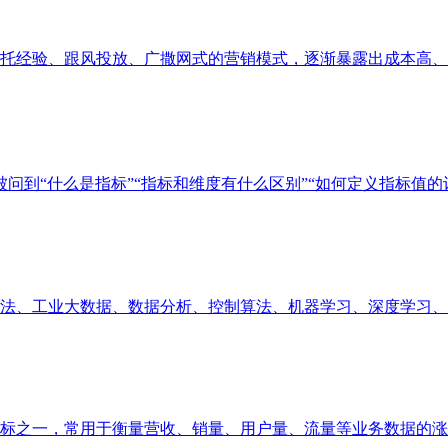
经验、跟风投放、广撒网式的营销模式，逐渐暴露出成本高、精准
问到“什么是指标”“指标和维度有什么区别”“如何定义指标值的计算
、工业大数据、数据分析、控制算法、机器学习、深度学习、业务
之一，常用于衡量营收、销量、用户量、流量等业务数据的涨跌幅