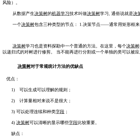
风险）。
从数据产生
决策树
的
机器学习
技术叫做
决策树
学习, 通俗说就是
决
一个
决策树
包含三种类型的节点： 1.决策节点——通常用矩形框来
决策树
学习也是资料探勘中一个普通的方法。在这里，每个
决策树
以递归式的对树进行修剪。 当不能再进行分割或一个单独的类可以被
决策树
对于常规统计方法的优缺点
优点：
1) 可以生成可以理解的规则；
2) 计算量相对来说不是很大；
3) 可以处理连续和种类
字段
；
4)
决策树
可以清晰的显示哪些
字段
比较重要。
缺点：