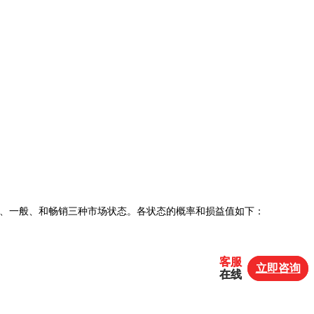
销、一般、和畅销三种市场状态。各状态的概率和损益值如下：
客服
客服
立即咨询
立即咨询
在线
在线