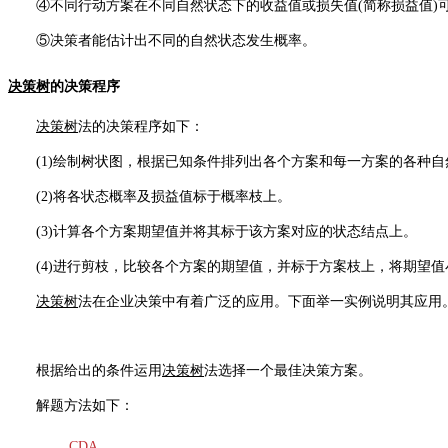
④不同行动方案在不同自然状态下的收益值或损失值(简称损益值)
⑤决策者能估计出不同的自然状态发生概率。
决策树
的决策程序
决策树
法的决策程序如下：
(1)绘制树状图，根据已知条件排列出各个方案和每一方案的各种自
(2)将各状态概率及损益值标于概率枝上。
(3)计算各个方案期望值并将其标于该方案对应的状态结点上。
(4)进行剪枝，比较各个方案的期望值，并标于方案枝上，将期望值小
决策树
法在企业决策中有着广泛的应用。下面举一实例说明其应用
根据给出的条件运用
决策树
法选择一个最佳决策方案。
解题方法如下：
CDA