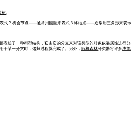
策树
。
表式 2.机会节点——通常用圆圈来表式 3.终结点——通常用三角形来表
都表述了一种树型结构，它由它的分支来对该类型的对象依靠属性进行分
应用于某一分支时，递归过程就完成了。另外，
随机森林
分类器将许多
决策