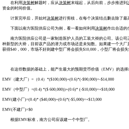
在利用
决策树
解题时，应从
决策树
末端起，从后向前，步步推进到
资金的时间价值。
计算完毕后，开始对
决策树
进行剪枝，在每个决策结点删去除了最
下面以南方医院供应公司为例，看一看如何利用
决策树
作出合适的
南方医院供应公司是一家制造医护人员的工装大褂的公司。该公司正在
种新型的大褂，目前该产品的潜力或市场还是未知数。如果建一个大厂且市场较
获得$40，000，市场不好则建中型厂将会损失$10,000，小型厂将
在这些数据的基础上，能产生最大的预期货币价值（EMV）的选择
EMV（建大厂）=（0.4）*($100,000)+(0.6)*(-$90,000)=-$14,000
EMV（中型厂）=(0.4) *($ 600,000))+(0.6)* (-$10,000)=+$18,000
EMV(建小厂)=(0.4)* ($40,000)+(0.6)*(-$5,000)=+$13,000
EMV(不建厂)=$0
根据EMV标准，南方公司应该建一个中型厂。