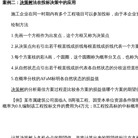
案例二：
决策树
法在投标决策中的应用
施工企业在同一时期内有多个工程项目可以参加投标，由于本企业资
绘制方法
1.先画一个方框作为出发点，这个方框又称为决策点
2.从决策点向右引出若干根直线或折线每根直线或折线代表一个方
3.每个方案枝的彩A画，个圆圈，这个圆圈称为概率分叉点，也称
4.从自然状态点引出若干根直线或折代表各自然状态的分枝这些直
5.在概率分枝的AFaM标明各自然状态的损益值
决策树
的分析最佳方案过程是比较各方案的损益值哪个方案的期望
【例】某市属建筑公司面临A, B两项工程。因受本单位资源条件限制
概率为0.8,编制该工程投标文件的费用为4万元；B工程投高标的中标概率
计算
决策树
上各机会点的期望值，并将计算出来的期望值标注在各