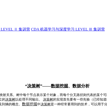
LEVEL Ⅱ 集训营
CDA 机器学习与深度学习 LEVEL Ⅲ 集训营
“
决策树
”——
数据挖掘
、数据分析
映射关系。树中每个节点表示某个对象，而每个分叉路径则代表的某个可
立的
决策树
以处理不同输出。
决策树
的实现首先要有一些先验（已经知道
数据挖掘
及到熵的概念。
中
决策树
是一种经常要用到的技术，可以用于