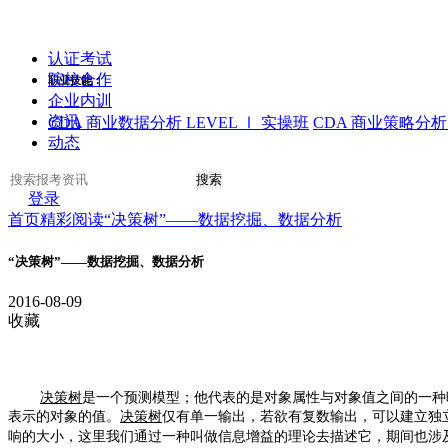
认证考试
院校合作
职业技能：
企业内训
资讯
CDA 商业数据分析 LEVEL Ⅰ 实操班
CDA 商业策略分析 
动态
搜索
登录
首页
精彩阅读
“决策树”——数据挖掘、数据分析
“决策树”——数据挖掘、数据分析
2016-08-09
收藏
决策树
是一个预测模型；他代表的是对象属性与对象值之间的一种
表示的对象的值。
决策树
仅有单一输出，若欲有复数输出，可以建立独
响的大小，这里我们通过一种叫做信息增益的理论去描述它，期间也涉