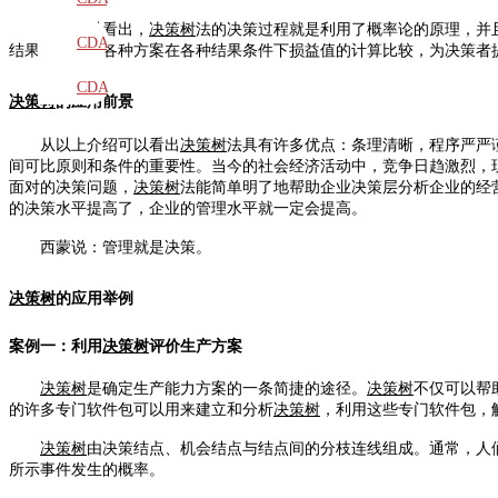
由此可以看出，
决策树
法的决策过程就是利用了概率论的原理，并
教材
CDA
结果，经过对各种方案在各种结果条件下损益值的计算比较，为决策者
题库
CDA
决策树
的应用前景
大纲
从以上介绍可以看出
决策树
法具有许多优点：条理清晰，程序严严
间可比原则和条件的重要性。当今的社会经济活动中，竞争日趋激烈，
面对的决策问题，
决策树
法能简单明了地帮助企业决策层分析企业的经
的决策水平提高了，企业的管理水平就一定会提高。
西蒙说：管理就是决策。
决策树
的应用举例
案例一：利用
决策树
评价生产方案
决策树
是确定生产能力方案的一条简捷的途径。
决策树
不仅可以帮
的许多专门软件包可以用来建立和分析
决策树
，利用这些专门软件包，
决策树
由决策结点、机会结点与结点间的分枝连线组成。通常，人
所示事件发生的概率。