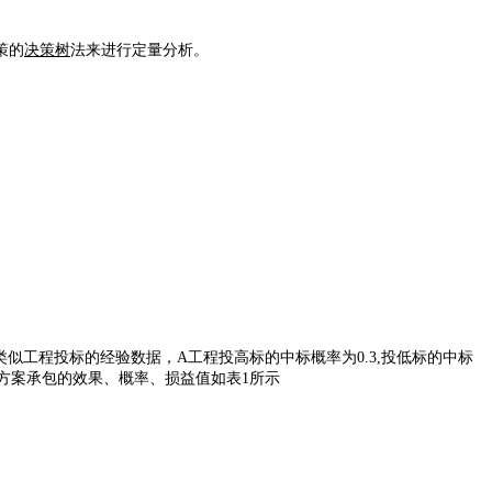
策的
决策树
法来进行定量分析。
工程投标的经验数据，A工程投高标的中标概率为0.3,投低标的中标
元各方案承包的效果、概率、损益值如表1所示