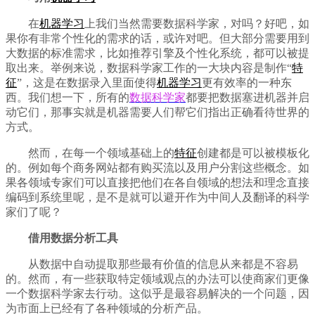
在
机器学习
上我们当然需要数据科学家，对吗？好吧，如
果你有非常个性化的需求的话，或许对吧。但大部分需要用到
大数据的标准需求，比如推荐引擎及个性化系统，都可以被提
取出来。举例来说，数据科学家工作的一大块内容是制作“
特
征
”，这是在数据录入里面使得
机器学习
更有效率的一种东
西。我们想一下，所有的
数据科学家
都要把数据塞进机器并启
动它们，那事实就是机器需要人们帮它们指出正确看待世界的
方式。
然而，在每一个领域基础上的
特征
创建都是可以被模板化
的。例如每个商务网站都有购买流以及用户分割这些概念。如
果各领域专家们可以直接把他们在各自领域的想法和理念直接
编码到系统里呢，是不是就可以避开作为中间人及翻译的科学
家们了呢？
借用数据分析工具
从数据中自动提取那些最有价值的信息从来都是不容易
的。然而，有一些获取特定领域观点的办法可以使商家们更像
一个数据科学家去行动。这似乎是最容易解决的一个问题，因
为市面上已经有了各种领域的分析产品。