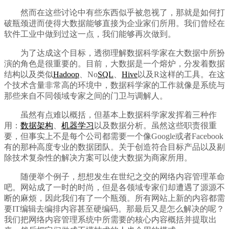
然而在这些讨论中有些东西似乎被忽视了，那就是如何打
破瓶颈进而使得大数据能够直接为企业家们所用。我们曾经在
软件工业中做到过这一点，我们能够再次做到。
为了达成这个目标，透彻理解数据科学家在大数据中所扮
演的角色是很重要的。目前，大数据是一个熔炉，分发着数据
结构以及类似
Hadoop
、No
SQL
、
Hive
以及R这样的工具。在这
个技术含量非常高的环境中，数据科学家的工作就像是系统与
那些来自不同领域专家之间的门卫与调解人。
虽然有点难以概括，但基本上数据科学家发挥着三种作
用：
数据架构
、
机器学习
以及数据分析。虽然这些职责很重
要，但事实上不是每个公司都需要一个像Google或者Facebook
有的那种高度专业的数据团队。关于创造符合目标产品以及剔
除技术复杂性的解决方案可以使大数据为商家所用。
随便举个例子，想想发生在世纪之交的网络内容管理革命
吧。网站成了一时的时尚，但是各领域专家们却遭遇了源源不
断的麻烦，因此我们有了一个瓶颈。所有网站上新的内容都需
要IT编辑去编排内容甚至硬编码。那最后又是怎么解决的呢？
我们把网络内容管理系统中所需要的核心内容概括并提取出