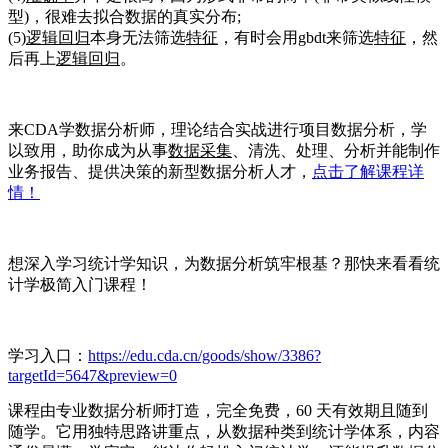
型)，很难去拟合数据的真实分布;
(5)
逻辑回归
本身无法筛选
特征
，有时会用gbdt来筛选
特征
，然
后再上
逻辑回归
。
来CDA学数据分析师，理论结合实战进行项目数据分析，学
以致用，助你成为从事
数据采集
、清洗、处理、分析并能制作
业务报告、提供决策的新型数据分析人才，
点击了解课程详
情！
想深入学习统计学知识，为数据分析筑牢根基？那快来看看统
计学极简入门课程！
学习入口：
https://edu.cda.cn/goods/show/3386?
targetId=5647&preview=0
课程由专业数据分析师打造，完全免费，60 天有效期且随到
随学。它用独特思路讲重点，从数据种类到统计学体系，内容