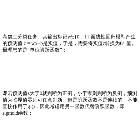
考虑
二分类
任务，其输出标记y∈{0，1},而
线性回归
模型产生
的预测值 z = wx+b是实值，于是，需要将实值z转换为0/1值。
最理想的是“单位阶跃函数”：
即若预测值z大于0就判断为正例，小于零则判断为反例，预测
值为临界值零则可任意判断。但是阶跃函数不是连续的，不能
直接作用于g-()，因此考虑用另一函数代替阶跃函数，即
sigmoid函数：