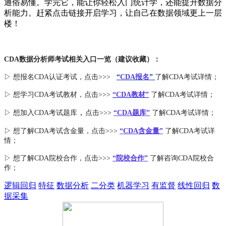
通俗易懂。学完它，能让你轻松入门统计学，还能提升数据分
析能力。赶紧点击链接开启学习，让自己在数据领域更上一层
楼！
CDA数据分析师考试相关入口一览（建议收藏）：
▷ 想报名CDA认证考试，点击>>>
“
CDA报名
”
了解CDA考试详情；
▷ 想学习CDA考试教材，点击>>>
“CDA教材”
了解CDA考试详情；
，
▷ 想加入
CDA考试题库
点击>>>
“CDA
题库
”
了解CDA考试详情；
▷ 想了解CDA
考试
含金量
，点击>>>
“CDA含金量”
了解CDA考试详
情；
▷ 想了解CDA
院校合作
，点击>>>
“院校合作”
了解咨询CDA院校合
作；
逻辑回归
特征
数据分析
二分类
机器学习
有监督
线性回归
数
据采集