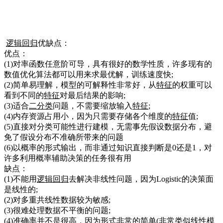
逻辑回归
优缺点：
优点：
(1)对率函数任意阶可导，具有很好的数学性质，许多现有的
数值优化算法都可以用来求最优解，训练速度快;
(2)简单易理解，模型的可解释性非常好，从
特征
的权重可以
看到不同的
特征
对最后结果的影响;
(3)适合
二分类
问题，不需要缩放输入
特征
;
(4)内存资源占用小，因为只需要存储各个维度的
特征
值;
(5)直接对分类可能性进行建模，无需事先假设数据分布，避
免了假设分布不准确所带来的问题
(6)以概率的形式输出，而非通过知识直接判断是0还是1，对
许多利用概率辅助决策的任务很有用
缺点：
(1)不能用
逻辑回归
去解决非线性问题，因为Logistic的决策面
是线性的;
(2)对多重共线性数据较为敏感;
(3)很难处理数据不平衡的问题;
(4)
准确率
并不是很高，因为形式非常的简单(非常类似线性模