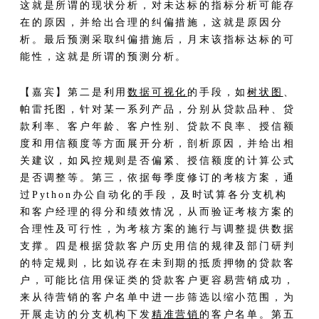
这就是所谓的现状分析，对未达标的指标分析可能存
在的原因，并给出合理的纠偏措施，这就是原因分
析。最后预测采取纠偏措施后，月末该指标达标的可
能性，这就是所谓的预测分析。
【嘉宾】第二是利用
数据可视化
的手段，如
树状图
、
帕雷托图，针对某一系列产品，分别从贷款品种、贷
款利率、客户年龄、客户性别、贷款不良率、授信额
度和用信额度等方面展开分析，剖析原因，并给出相
关建议，如风控规则是否偏紧、授信额度的计算公式
是否调整等。第三，依据每季度修订的考核方案，通
过Python办公自动化的手段，及时试算各分支机构
和客户经理的得分和绩效情况，从而验证考核方案的
合理性及可行性，为考核方案的施行与调整提供数据
支撑。四是根据贷款客户历史用信的规律及部门研判
的特定规则，比如说存在未到期的抵质押物的贷款客
户，可能比信用保证类的贷款客户更容易营销成功，
来从待营销的客户名单中进一步筛选以缩小范围，为
开展走访的分支机构下发
精准营销
的客户名单。第五