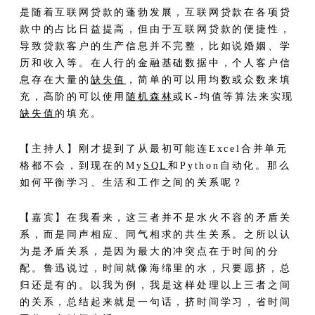
是随着互联网贷款的蓬勃发展，互联网贷款在各项贷
款中的占比日益提高，但由于互联网贷款的便捷性，
导致贷款客户的生产信息并不完整，比如说婚姻、学
历和收入等。在人行的金融基础数据中，个人客户信
息存在大量的
缺失值
，简单的可以用均数或众数来填
充，高阶的可以使用
随机森林
或K-均值等算法来实现
缺失值
的填充。
【主持人】刚才提到了从最初可能连Excel合并单元
格都不会，到现在的My
SQL
和Python自动化。那么
如何平衡学习、生活和工作之间的关系呢？
【嘉宾】在我看来，这三者并不是水火不容的矛盾关
系，而是同声相应、同气相求的共生关系。之所以认
为是矛盾关系，是因为最大的冲突点在于时间的分
配。鲁迅说过，时间就像海绵里的水，只要愿挤，总
归还是有的。以我为例，我是这样处理以上三者之间
的关系，总结起来就是一句话，挤时间学习，省时间