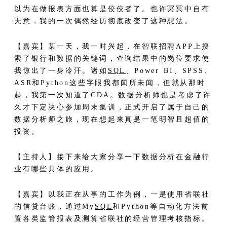
以为在做报表方面也算是佼佼者了。也许冥冥中自有
天意，我的一次偶然经历彻底改变了这种想法。
【嘉宾】某一天，我一时兴起，在智联招聘APP上搜
索了银行和数据的关键词，查询结果中的岗位要求使
我惊出了一身冷汗。诸如
SQL
、Power BI、SPSS、
ASR和Python这些字眼我都闻所未闻，但就从那时
起，我第一次知道了CDA。数据分析师也是考虑了许
久才下定决心参加周末集训，正式开启了属于自己的
数据分析师之旅，现在想起来真是一笔明智且超值的
投资。
【主持人】接下来给大家分享一下数据分析在金融行
业有哪些具体的应用。
【嘉宾】以我正在从事的工作为例，一是使用省联社
的信贷台账，通过My
SQL
和Python等自动化方法前
置各类监管报表及测算省联社的经营管理考核指标。