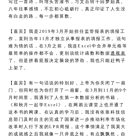
写过一首诗，叫埋头苦灌书，习文百转千回梦始真。
八年往事感情，不忘初心砥砺行，真正印证了人生没
有白走的路，每一步都算数。
【嘉宾】我是2019年3月开始担任监管报表的填报工
作，直到当年11月才独立从事报表的填报工作。说句
难为情的话，在3月之前，我连Excel中合并单元格等
最简单的操作都不会，更别说统计函数和数据
透视表
了。但是拼着屁股决定脑袋的犟劲，我也只能赶鸭子
上架了。
【嘉宾】有一句话说的特别好，上帝为你关闭了一扇
门，但同时也为你打开了一扇窗。在3月到11月的9个
月时间里，我遇到了人生第一本数据分析的书籍，
《和秋月一起学Excel》，在网易云课堂上也开通了
这本书的网课。在认真的学习后，我没有依靠科技信
息部门及时自主的完成了国家进一步推动利率市场化
改革时人行下发的LPR周报，这个事情满足了我莫大
的成就感之后我就像一只井底之蛙，有点飘飘然，自