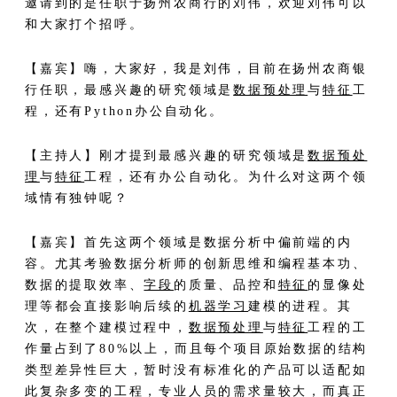
邀请到的是任职于扬州农商行的刘伟，欢迎刘伟可以
和大家打个招呼。
【嘉宾】嗨，大家好，我是刘伟，目前在扬州农商银
行任职，最感兴趣的研究领域是
数据预处理
与
特征
工
程，还有Python办公自动化。
【主持人】刚才提到最感兴趣的研究领域是
数据预处
理
与
特征
工程，还有办公自动化。为什么对这两个领
域情有独钟呢？
【嘉宾】首先这两个领域是数据分析中偏前端的内
容。尤其考验数据分析师的创新思维和编程基本功、
数据的提取效率、
字段
的质量、品控和
特征
的显像处
理等都会直接影响后续的
机器学习
建模的进程。其
次，在整个建模过程中，
数据预处理
与
特征
工程的工
作量占到了80%以上，而且每个项目原始数据的结构
类型差异性巨大，暂时没有标准化的产品可以适配如
此复杂多变的工程，专业人员的需求量较大，而真正