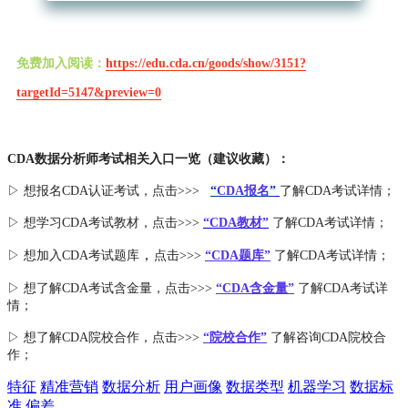
免费加入阅读：
https://edu.cda.cn/goods/show/3151?
targetId=5147&preview=0
CDA数据分析师考试相关入口一览（建议收藏）：
▷ 想报名CDA认证考试，点击>>>
“
CDA报名
”
了解CDA考试详情；
▷ 想学习CDA考试教材，点击>>>
“CDA教材”
了解CDA考试详情；
，
▷ 想加入
CDA考试题库
点击>>>
“CDA
题库
”
了解CDA考试详情；
▷ 想了解CDA
考试
含金量
，点击>>>
“CDA含金量”
了解CDA考试详
情；
▷ 想了解CDA
院校合作
，点击>>>
“院校合作”
了解咨询CDA院校合
作；
特征
精准营销
数据分析
用户画像
数据类型
机器学习
数据标
准
偏差