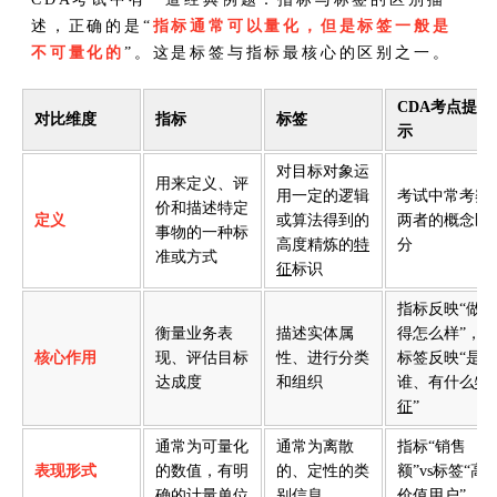
述，正确的是“
指标通常可以量化，但是标签一般是
不可量化的
”。这是标签与指标最核心的区别之一。
CDA考点提
对比维度
指标
标签
示
对目标对象运
用来定义、评
用一定的逻辑
考试中常考察
价和描述特定
定义
或算法得到的
两者的概念区
事物的一种标
高度精炼的
特
分
准或方式
征
标识
指标反映“做
衡量业务表
描述实体属
得怎么样”，
核心作用
现、评估目标
性、进行分类
标签反映“是
达成度
和组织
谁、有什么
特
征
”
通常为可量化
通常为离散
指标“销售
表现形式
的数值，有明
的、定性的类
额”vs标签“高
确的计量单位
别信息
价值用户”