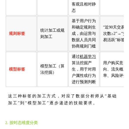
客观且相对静
态
基于用户行为
和确定规则生
“近90天交易
统计加工或规
规则标签
成，由运营与
次数≥2”→“交
则加工
数据人员共同
易活跃”标签
协商规则门槛
通过
机器学习
算法挖掘产
用户购买意
模型加工（算
模型标签
生，用于对用
向、流失概
法挖掘）
户属性或行为
率、风险评分
进行预测判断
这三种标签的加工方式，对应了数据分析师从“基础
加工”到“模型加工”逐步递进的技能要求。
2. 按时态维度分类