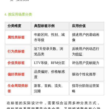
4. 按应用场景分类
分类维度
典型标签示例
应用价值
年龄区间、性别、城
描述用户的基础画
属性类标签
市等级
像
近7天登录天数、浏
反映用户的动态行
行为类标签
览品类
为
特征
价值类标签
LTV等级、RFM分层
评估用户贡献能力
品类偏好、价格敏感
偏好类标签
驱动个性化推荐
度
生命周期类标
新客、首购、流失、
指导分阶段运营策
签
沉睡
略
在标签的实际设计中，需要综合运用多种分类方式，
使标签体系既能覆盖业务全局，又能精准聚焦核心场