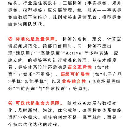
结构。行业最佳实践中，三层标签（事实标签、规则
标签、模型标签）应分层管理、统一服务——事实标
签由数据平台维护，规则标签由运营配置，模型标签
由算法团队迭代。
③ 标准化是质量保障。
标签的名称、定义、计算逻
辑必须规范化。跨部门使用时，同一标签不应出
现“活跃用户”“高活跃度”“Active”等多种表述，应
建立统一的标签字典进行标准化管理。从技术维度
看，标签体系设计还需满足
语义互斥性
（如“体
育”与“娱乐”不重叠）、
层级可扩展性
（如“电子产品
>手机>智能手机”）以及
业务贴合性
（电商场景需细
分“售前咨询”与“售后投诉”）等原则。
④ 可迭代是生命力保障。
随着业务发展与数据变
化，及时新增、淘汰、优化标签，确保标签体系始终
适配业务需求。标签的创建不是一蹴而就的，而是一
个持续优化迭代的过程。