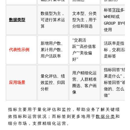
标签
字段
多在
数值型为主，
文本型、分类
WHERE
或
数据类型
可进行算术运
型为主，用于
GROUP BY
中
算
分组和筛选
使用
“交易活
新增用户数、
活跃率是指
跃”“高价值客
代表性示例
累计用户数、
标，交易活跃
户”“美妆偏
用户活跃率
是标签
好”
指标回答“结
用户精细化运
量化评估、绩
果是什么”，
营、人群精准
应用场景
效监控、归因
标签回答“谁
圈选、客户画
分析
做的、怎么
像
做”
指标主要用于量化评估和监控，帮助业务了解关键绩
效指标和运营状况；而标签则更多地用于
数据分类
和
细分市场，支撑精细化运营。