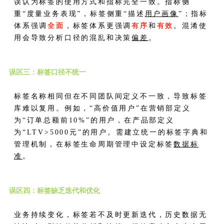
误认为标签的使用方式和指标完全一致。指标侧
重“度量业务表现”，标签侧重“描述
用户画像
”；指标
体系强调
全面
，标签体系更强调
有序
和
有效
。混淆使
用会导致分析口径的混乱和决策
偏差
。
误区三：标签口径不统一
标签名称相同但在不同团队间定义不一致，导致标签
库难以复用。例如，“高价值用户”在营销部定义
为“订单总额前10%”的用户，在产品部定义
为“LTV>5000元”的用户。需建立统一的标签字典和
管理机制，在标签生命周期管理中设定标签
数据标
准
。
误区四：标签缺乏迭代和优化
业务持续变化，标签若不及时更新迭代，历史数据无