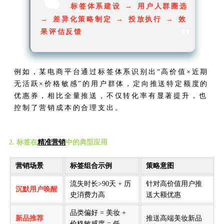
标签体系建设 → 用户人群圈选
→ 差异化策略制定 → 投放执行 → 效
”
果评估反馈
例如，某电商平台通过标签体系识别出“高价值×近期
无活跃×价格敏感”的用户群体，定向推送特定额度的
优惠券，相比全量推送，不仅转化率有显著提升，也
控制了营销成本的合理支出。
2. 标签在
精准营销
中的典型应用
营销场景
标签组合示例
策略意图
流失时长>90天 + 历
针对高价值用户推
沉默用户唤醒
史消费力高
送大额优惠
品类偏好 = 美妆 +
新品推荐
推送高端美妆新品
价格敏感度 = 低