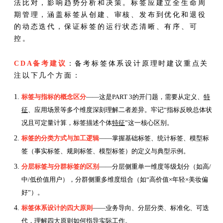
法比对，影响趋势分析和决策。标签应建立全生命周
期管理，涵盖标签从创建、审核、发布到优化和退役
的动态迭代，保证标签的运行状态清晰、有序、可
控。
CDA备考建议
：备考标签体系设计原理时建议重点关
注以下几个方面：
标签与指标的概念区分
——这是PART 3的开门题，需要从定义、
特
征
、应用场景等多个维度深刻理解二者差异。牢记“指标反映总体状
况且可定量计算，标签描述个体
特征
”这一核心区别。
标签的分类方式与加工逻辑
——掌握基础标签、统计标签、模型标
签（事实标签、规则标签、模型标签）的定义与典型示例。
分层标签与分群标签的区别
——分层侧重单一维度等级划分（如高/
中/低价值用户），分群侧重多维度组合（如“高价值×年轻×美妆偏
好”）。
标签体系设计的四大原则
——业务导向、分层分类、标准化、可迭
代，理解四大原则如何指导实际工作。