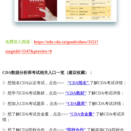
免费加入阅读：
https://edu.cda.cn/goods/show/3151?
targetId=5147&preview=0
CDA数据分析师考试相关入口一览（建议收藏）：
▷ 想报名CDA认证考试，点击>>>
“
CDA报名
”
了解CDA考试详情；
▷ 想学习CDA考试教材，点击>>>
“CDA教材”
了解CDA考试详情；
，
▷ 想加入
CDA考试题库
点击>>>
“CDA
题库
”
了解CDA考试详情；
▷ 想了解CDA
考试
含金量
，点击>>>
“CDA含金量”
了解CDA考试详
情；
▷ 想了解CDA
院校合作
，点击>>>
“院校合作”
了解咨询CDA院校合