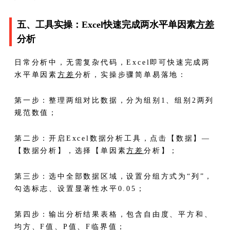
五、工具实操：Excel快速完成两水平单因素
方差
分析
日常分析中，无需复杂代码，Excel即可快速完成两
水平单因素
方差
分析，实操步骤简单易落地：
第一步：整理两组对比数据，分为组别1、组别2两列
规范数值；
第二步：开启Excel数据分析工具，点击【数据】—
【数据分析】，选择【单因素
方差
分析】；
第三步：选中全部数据区域，设置分组方式为“列”，
勾选标志、设置显著性水平0.05；
第四步：输出分析结果表格，包含自由度、平方和、
均方、F值、P值、F临界值；