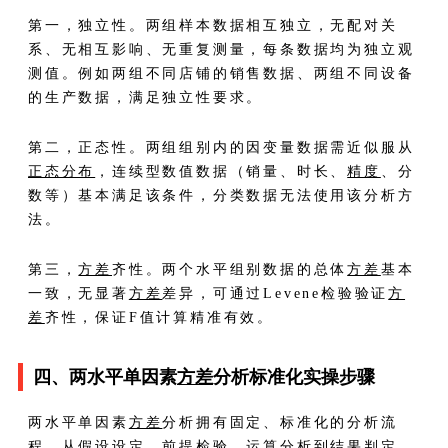
第一，独立性。两组样本数据相互独立，无配对关
系、无相互影响、无重复测量，每条数据均为独立观
测值。例如两组不同店铺的销售数据、两组不同设备
的生产数据，满足独立性要求。
第二，正态性。两组组别内的因变量数据需近似服从
正态分布
，连续型数值数据（销量、时长、
精度
、分
数等）基本满足该条件，分类数据无法使用该分析方
法。
第三，
方差
齐性。两个水平组别数据的总体
方差
基本
一致，无显著
方差
差异，可通过Levene检验验证
方
差
齐性，保证F值计算精准有效。
四、两水平单因素
方差
分析标准化实操步骤
两水平单因素
方差
分析拥有固定、标准化的分析流
程，从假设设定、前提检验、运算分析到结果判定，