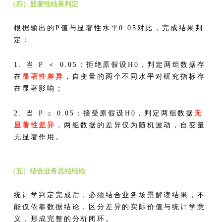
（四）显著性结果判定
根据输出的P值与显著性水平0.05对比，完成结果判
定：
1. 当 P ＜ 0.05：拒绝原假设H0，判定两组数据存
在
显著性差异
，自变量的两个不同水平对研究指标存
在显著影响；
2. 当 P ≥ 0.05：接受原假设H0，判定两组数据
无
显著性差异
，两组数据的差异仅为随机波动，自变量
无显著作用。
（五）结合业务总结结论
统计学判定完成后，必须结合业务场景解读结果，不
能仅依靠数据结论，区分差异的实际价值与统计学意
义，形成完整的分析闭环。