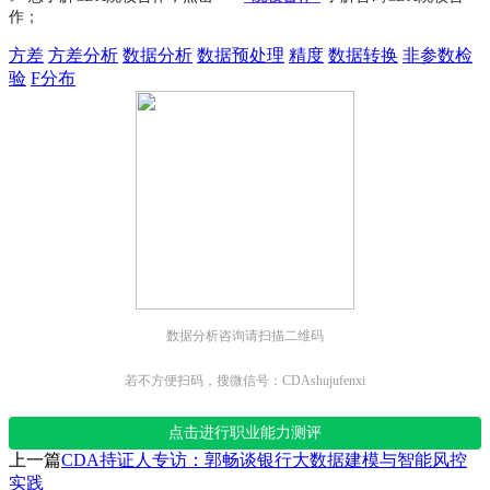
作；
方差
方差分析
数据分析
数据预处理
精度
数据转换
非参数检
验
F分布
数据分析咨询请扫描二维码
若不方便扫码，搜微信号：CDAshujufenxi
点击进行职业能力测评
上一篇
CDA持证人专访：郭畅谈银行大数据建模与智能风控
实践