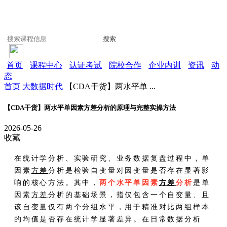
搜索
首页
课程中心
认证考试
院校合作
企业内训
资讯
动
态
首页
大数据时代
【CDA干货】两水平单 ...
【CDA干货】两水平单因素方差分析的原理与完整实操方法
2026-05-26
收藏
在统计学分析、实验研究、业务数据复盘过程中，单
因素
方差
分析是检验自变量对因变量是否存在显著影
响的核心方法。其中，
两个水平单因素
方差
分析
是单
因素
方差
分析的基础场景，指仅包含一个自变量、且
该自变量仅有两个分组水平，用于精准对比两组样本
的均值是否存在统计学显著差异。在日常数据分析