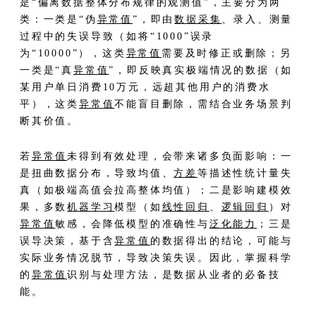
是“偏离数据整体分布规律的观测值”，主要分为两
类：一类是“伪
异常值
”，即由
数据采集
、录入、测量
过程中的失误导致（如将“1000”误录
为“10000”），这类
异常值
需要及时修正或删除；另
一类是“真
异常值
”，即反映真实极端情况的数据（如
某用户单日消费10万元，远超其他用户的消费水
平），这类
异常值
不能盲目删除，需结合业务场景判
断其价值。
若
异常值
未得到有效处理，会带来诸多负面影响：一
是扭曲数据分布，导致均值、
方差
等描述性统计量失
真（如极端高值会拉高整体均值）；二是影响建模效
果，多数
机器学习
模型（如
线性回归
、
逻辑回归
）对
异常值
敏感，会降低模型的准确性与
泛化能力
；三是
误导决策，基于含
异常值
的数据得出的结论，可能与
实际业务情况脱节，导致决策失误。因此，掌握科学
的
异常值
识别与处理方法，是数据从业者的必备技
能。