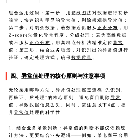
组合运用逻辑：第一步，用
箱线图
法对数据进行初步
筛查，快速识别明显的
异常值
，剔除极端伪
异常值
；
第二步，对剩余数据，若数据近似服从
正态分布
，用
Z-score法量化异常程度，分级处理；若为高维数据
或不服从
正态分布
，用离群点分析法精准定位
异常
值
；第三步，结合业务场景，对识别出的
异常值
进行
验证，确定处理方式，确保
数据质量
。
四、
异常值
处理的核心原则与注意事项
无论采用哪种方法，
异常值
处理都需遵循“先识别、
再验证、后处理”的核心原则，避免盲目删除
异常
值
，导致数据信息丢失。同时，需注意以下4点，提
升
异常值
处理的科学性：
1. 结合业务场景判断：
异常值
的判断不能仅依赖统
计方法，更要结合业务逻辑——例如，某电商平台用