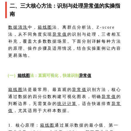
二、三大核心方法：识别与处理
异常值
的实操指
南
数据清洗
中，
箱线图
法、离群点分析法、Z-score
法，从不同角度实现
异常值
的识别与处理，三者相互
补充，覆盖大多数数据场景。下面分别详解每种方法
的原理、操作步骤及适用情况，结合实操案例让内容
更易落地。
（一）
箱线图
法：直观可视化，快速识别
异常值
箱线图
法是最常用、最直观的
异常值
识别方法，核心
通过数据的四分位数构建可视化图表，明确
异常值
的
判断边界，无需复杂的
统计计算
，适合快速排查
异常
值
，尤其适用于大样本数据。
1. 核心原理：
箱线图
通过展示数据的最小值、第一