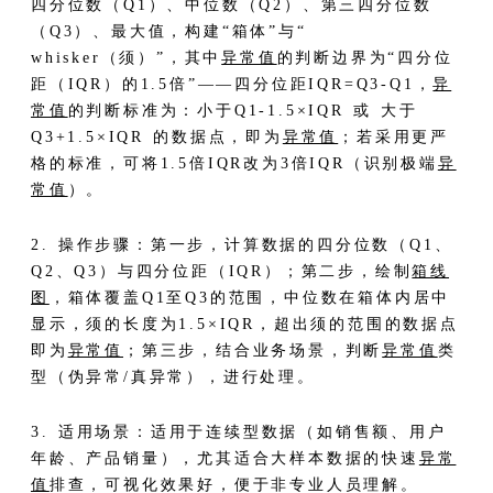
四分位数（Q1）、中位数（Q2）、第三四分位数
（Q3）、最大值，构建“箱体”与“
whisker（须）”，其中
异常值
的判断边界为“四分位
距（IQR）的1.5倍”——四分位距IQR=Q3-Q1，
异
常值
的判断标准为：小于Q1-1.5×IQR 或 大于
Q3+1.5×IQR 的数据点，即为
异常值
；若采用更严
格的标准，可将1.5倍IQR改为3倍IQR（识别极端
异
常值
）。
2. 操作步骤：第一步，计算数据的四分位数（Q1、
Q2、Q3）与四分位距（IQR）；第二步，绘制
箱线
图
，箱体覆盖Q1至Q3的范围，中位数在箱体内居中
显示，须的长度为1.5×IQR，超出须的范围的数据点
即为
异常值
；第三步，结合业务场景，判断
异常值
类
型（伪异常/真异常），进行处理。
3. 适用场景：适用于连续型数据（如销售额、用户
年龄、产品销量），尤其适合大样本数据的快速
异常
值
排查，可视化效果好，便于非专业人员理解。