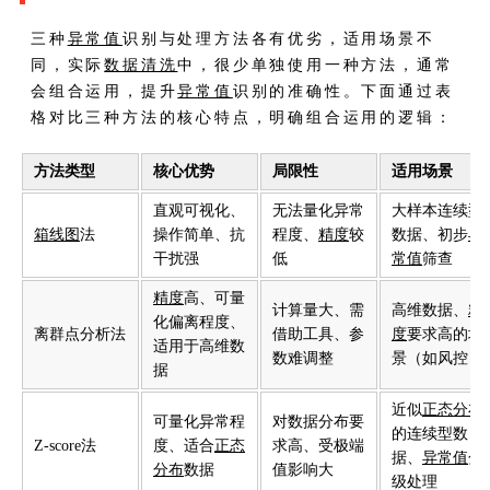
三种
异常值
识别与处理方法各有优劣，适用场景不
同，实际
数据清洗
中，很少单独使用一种方法，通常
会组合运用，提升
异常值
识别的准确性。下面通过表
格对比三种方法的核心特点，明确组合运用的逻辑：
方法类型
核心优势
局限性
适用场景
直观可视化、
无法量化异常
大样本连续型
箱线图
法
操作简单、抗
程度、
精度
较
数据、初步
异
干扰强
低
常值
筛查
精度
高、可量
计算量大、需
高维数据、
精
化偏离程度、
离群点分析法
借助工具、参
度
要求高的场
适用于高维数
数难调整
景（如风控）
据
近似
正态分布
可量化异常程
对数据分布要
的连续型数
Z-score法
度、适合
正态
求高、受极端
据、
异常值
分
分布
数据
值影响大
级处理