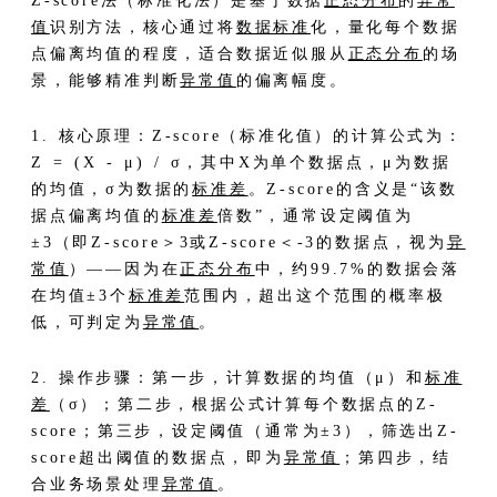
Z-score法（标准化法）是基于数据
正态分布
的
异常
值
识别方法，核心通过将
数据标准
化，量化每个数据
点偏离均值的程度，适合数据近似服从
正态分布
的场
景，能够精准判断
异常值
的偏离幅度。
1. 核心原理：Z-score（标准化值）的计算公式为：
Z = (X - μ) / σ，其中X为单个数据点，μ为数据
的均值，σ为数据的
标准差
。Z-score的含义是“该数
据点偏离均值的
标准差
倍数”，通常设定阈值为
±3（即Z-score＞3或Z-score＜-3的数据点，视为
异
常值
）——因为在
正态分布
中，约99.7%的数据会落
在均值±3个
标准差
范围内，超出这个范围的概率极
低，可判定为
异常值
。
2. 操作步骤：第一步，计算数据的均值（μ）和
标准
差
（σ）；第二步，根据公式计算每个数据点的Z-
score；第三步，设定阈值（通常为±3），筛选出Z-
score超出阈值的数据点，即为
异常值
；第四步，结
合业务场景处理
异常值
。