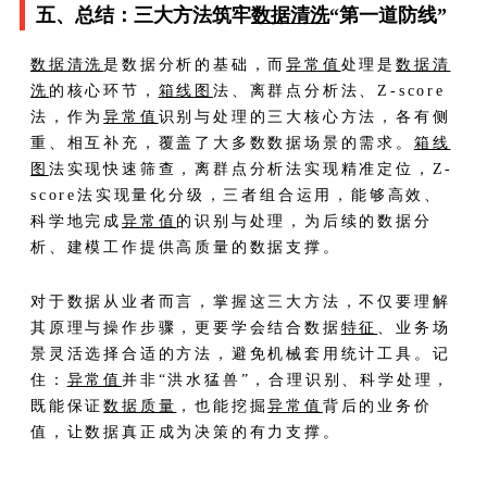
五、总结：三大方法筑牢
数据清洗
“第一道防线”
数据清洗
是数据分析的基础，而
异常值
处理是
数据清
洗
的核心环节，
箱线图
法、离群点分析法、Z-score
法，作为
异常值
识别与处理的三大核心方法，各有侧
重、相互补充，覆盖了大多数数据场景的需求。
箱线
图
法实现快速筛查，离群点分析法实现精准定位，Z-
score法实现量化分级，三者组合运用，能够高效、
科学地完成
异常值
的识别与处理，为后续的数据分
析、建模工作提供高质量的数据支撑。
对于数据从业者而言，掌握这三大方法，不仅要理解
其原理与操作步骤，更要学会结合数据
特征
、业务场
景灵活选择合适的方法，避免机械套用统计工具。记
住：
异常值
并非“洪水猛兽”，合理识别、科学处理，
既能保证
数据质量
，也能挖掘
异常值
背后的业务价
值，让数据真正成为决策的有力支撑。