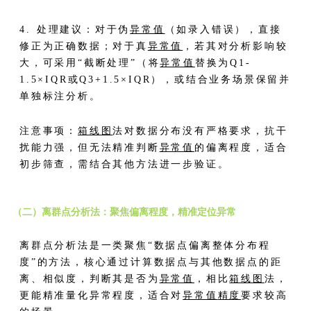
4. 处理建议：对于伪
异常值
（如录入错误），直接
修正为正确数据；对于真
异常值
，若其对分析影响较
大，可采用“截断处理”（将
异常值
替换为Q1-
1.5×IQR或Q3+1.5×IQR），或结合业务场景保留并
单独标注分析。
注意事项：
箱线图
法对数据分布没有严格要求，抗干
扰能力强，但无法精准判断
异常值
的偏离程度，适合
初步筛查，需结合其他方法进一步验证。
（二）离群点分析法：聚焦偏离程度，精准定位异常
离群点分析法是一类聚焦“数据点偏离整体分布程
度”的方法，核心通过计算数据点与其他数据点的距
离、相似度，判断其是否为
异常值
，相比
箱线图
法，
更能精准量化异常程度，适合对
异常值
精度
要求较高