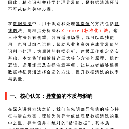
因此，精准识别并科学处理
异常值
，是
数据清洗
环节
不可或缺的关键步骤。
在
数据清洗
中，用于识别和处理
异常值
的方法包括
箱
线图
法、离群点分析法和
Z-score（标准化）法
。这
三种方法各有侧重、各有适用场景，既可以单独使
用，也可以组合运用，帮助从业者高效完成
异常值
的
识别与处理，为后续的数据分析、建模工作奠定坚实
基础。本文将详细拆解这三大核心方法的原理、操作
逻辑、适用场景及实操注意事项，让从业者能够根据
数据
特征
灵活选择合适的方法，提升
数据清洗
的效率
与质量。
一、核心认知：
异常值
的本质与影响
在深入讲解方法之前，我们首先明确
异常值
的核心
特
征
与潜在危害，理解为何
异常值
处理是
数据清洗
的重
中之重。
异常值
并非绝对的“
错误数据
”，其本质