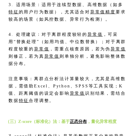
3. 适用场景：适用于连续型数据、高维数据（如多
特征
的用户行为数据），尤其适合对
异常值
精度
要求
较高的场景（如风控数据、异常行为检测）。
4. 处理建议：对于离群程度较轻的
异常值
，可采
用“替换处理”（如用均值、中位数替换）；对于离群
程度较重的
异常值
，需重点核查原因，若为伪
异常值
则修正，若为真
异常值
则单独分析，避免影响整体数
据分布。
注意事项：离群点分析法计算量较大，尤其是高维数
据，需借助Excel、Python、SPSS等工具实现；K
值、距离阈值的设定会影响
异常值
识别结果，需结合
数据
特征
合理调整。
（三）Z-score（标准化）法：基于
正态分布
，量化异常程度