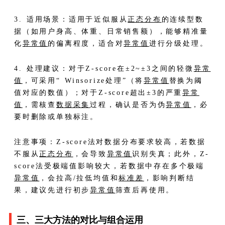
3. 适用场景：适用于近似服从
正态分布
的连续型数
据（如用户身高、体重、日常销售额），能够精准量
化
异常值
的偏离程度，适合对
异常值
进行分级处理。
4. 处理建议：对于Z-score在±2~±3之间的轻微
异常
值
，可采用“ Winsorize处理”（将
异常值
替换为阈
值对应的数值）；对于Z-score超出±3的严重
异常
值
，需核查
数据采集
过程，确认是否为伪
异常值
，必
要时删除或单独标注。
注意事项：Z-score法对数据分布要求较高，若数据
不服从
正态分布
，会导致
异常值
识别失真；此外，Z-
score法受极端值影响较大，若数据中存在多个极端
异常值
，会拉高/拉低均值和
标准差
，影响判断结
果，建议先进行初步
异常值
筛查后再使用。
三、三大方法的对比与组合运用