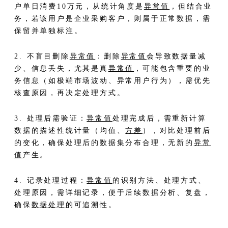
户单日消费10万元，从统计角度是
异常值
，但结合业
务，若该用户是企业采购客户，则属于正常数据，需
保留并单独标注。
2. 不盲目删除
异常值
：删除
异常值
会导致数据量减
少、信息丢失，尤其是真
异常值
，可能包含重要的业
务信息（如极端市场波动、异常用户行为），需优先
核查原因，再决定处理方式。
3. 处理后需验证：
异常值
处理完成后，需重新计算
数据的描述性统计量（均值、
方差
），对比处理前后
的变化，确保处理后的数据集分布合理，无新的
异常
值
产生。
4. 记录处理过程：
异常值
的识别方法、处理方式、
处理原因，需详细记录，便于后续数据分析、复盘，
确保
数据处理
的可追溯性。