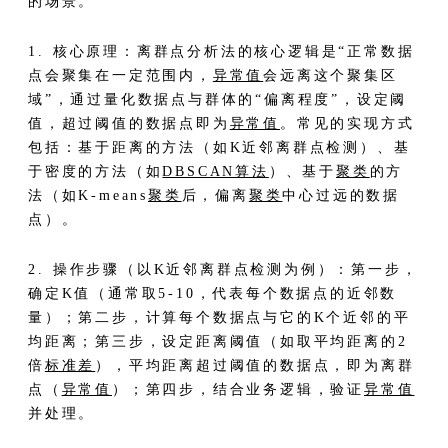
的场景。
1. 核心原理：离群点分析法的核心逻辑是“正常数据
点会聚集在一定范围内，
异常值
会远离这个聚集区
域”，通过量化数据点与群体的“偏离程度”，设定阈
值，超过阈值的数据点即为
异常值
。常见的实现方式
包括：基于距离的方法（如K近邻离群点检测）、基
于密度的方法（如
DBSCAN算法
）、基于
聚类
的方
法（如K-means
聚类
后，偏离
聚类
中心过远的数据
点）。
2. 操作步骤（以K近邻离群点检测为例）：第一步，
确定K值（通常取5-10，代表每个数据点的近邻数
量）；第二步，计算每个数据点与它的K个近邻的平
均距离；第三步，设定距离阈值（如取平均距离的2
倍
标准差
），平均距离超过阈值的数据点，即为离群
点（
异常值
）；第四步，结合业务逻辑，验证
异常值
并处理。