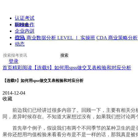
认证考试
院校合作
职业技能：
企业内训
资讯
CDA 商业数据分析 LEVEL Ⅰ 实操班
CDA 商业策略分析 
动态
搜索
登录
首页
精彩阅读
【连载9】如何用spss做交叉表检验和对应分析
【连载9】如何用spss做交叉表检验和对应分析
2014-12-04
收藏
前边我们已经讲过很多内容了。回顾一下，主要有相关分
同，差异时候存在。不知道大家想过没有，如果我们想讨论两
首先举个例子，假设我们有两个不同季节的某种卫生的是
果你还想用均值检验来看看分布是不是一样的话，那我真是被