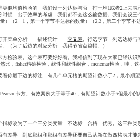
是类似均值检验的：我们设一列达标与否，打一堆1或者2上去表
部分时候，出于效率的考虑，我们都不会这么输数据。我们会设三
的数量）（2，1，第一个季节不达标的数量）（2,2，第二个季
打开菜单分析——描述统计——
交叉表
。行选季节，列选达标与
定。（为了后边的对应分析，我得节省点篇幅。）
卡方检验表。这个表可要好好看。我相信到了现在大家已经认识
然比，fisher精确检验，线性和线性组合，mcnemar检验，
要看你最下边的标注，有几个单元格的期望计数小于2，最小期望
earson卡方。有效案例大于等于40，有期望计数小于5但最小
个指标改为了一个三分类变量，不达标，合格，优秀。这三种类
否有差异，到底那组和那组有差异还要自己从新在做四格表才能