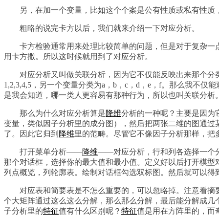
另，在加一个变量，比如这个个案是公有性质或私有性质
粗略的说完卡方以后，我们就来介绍一下对应分析。
卡方检验通常用来处理比较简单的问题，但是对于复杂一
用卡方撒。所以这时候就用到了对应分析。
对应分析又叫做关联分析，因为它不仅能反映出来那个分
1,2,3,4,5，另一个变量分类为a，b，c，d，e，f。那么我不
是我会知道，哪一类人更容易有那种行为，所以也叫关联分析
那么为什么对应分析算是
降维
分析的一种呢？主要是因为
变量，类似因子分析里的成分图），然后把两张二维的图通过
了。因此它归到
降维
里的范畴。尽管它不像因子分析那样，把
打开菜单分析——
降维
——对应分析，行和列各选择一个
那个对话框，选择你的最大值和最小值。定义好以后打开模型
列点概览，列轮廓表。绘制对话框勾选双标图。然后就可以得
对应表和简要表是不怎么重要的，可以忽略掉。注意看摘
个大矩阵通过这么这么分解，那么那么分解，最后能分解成几
子分析里的
特征
值有什么区别呢？
特征
值是用在方阵里的，而