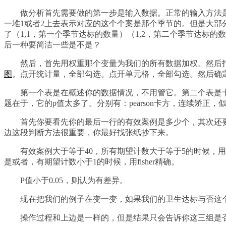
做分析首先需要做的第一步是输入数据。正常的输入方法
一堆1或者2上去表示对应的这个个案是那个季节的。但是大
了（1,1，第一个季节达标的数量）（1,2，第二个季节达标
后一种要简洁一些是不是？
然后，首先用权重那个变量为我们的所有数据加权。然后
图
。点开统计量，全部勾选。点开单元格，全部勾选。然后确
第一个表是在概述你的数据情况，不用管它。第二个表是
题在于，它的p值太多了。分别有：pearson卡方，连续矫正，似
首先你要看先你的最后一行的有效案例是多少个，其次还
边这段判断方法很重要，你最好找张纸抄下来。
有效案例大于等于40，所有期望计数大于等于5的时候，用P
是或者，有期望计数小于1的时候，用fisher精确。
P值小于0.05，则认为有差异。
现在把我们的例子在变一变，如果我们的卫生达标与否这
操作过程和上边是一样的，但是结果只会告诉你这三组是