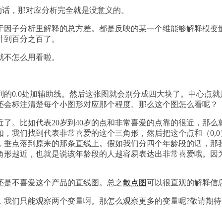
5的话，那对应分析完全就是没意义的。
于因子分析里解释的总方差。都是反映的某一个维能够解释模变
计到百分之百了。
就不怎么用看啦。
的0.0处加辅助线。然后这张图就会别分成四大块了。中心点就
还会标注清楚每个小图形对应那个程度。那么这个图怎么看呢？
了。比如代表20岁到40岁的点和非常喜爱的点靠的很近，那么就
，我们找到代表非常喜爱的这个三角形，然后把这个点和（0,
，垂点落到原来的那条直线上。假如我们分四个年龄段的话，那
角形越近，也就是说该年龄段的人越容易表达出非常喜爱哦。因
还是不喜爱这个产品的直线图。总之
散点图
可以很直观的解释信
，我们只能观察两个变量啊。那怎么观察更多的变量呢?敬请期