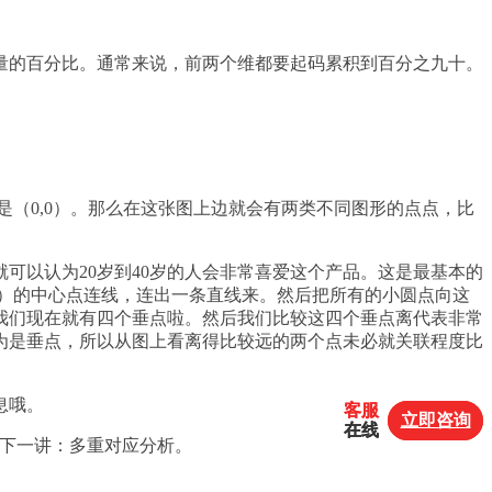
量的百分比。通常来说，前两个维都要起码累积到百分之九十。
是（0,0）。那么在这张图上边就会有两类不同图形的点点，比
可以认为20岁到40岁的人会非常喜爱这个产品。这是最基本的
0）的中心点连线，连出一条直线来。然后把所有的小圆点向这
我们现在就有四个垂点啦。然后我们比较这四个垂点离代表非常
为是垂点，所以从图上看离得比较远的两个点未必就关联程度比
息哦。
客服
客服
立即咨询
立即咨询
在线
在线
待下一讲：多重对应分析。