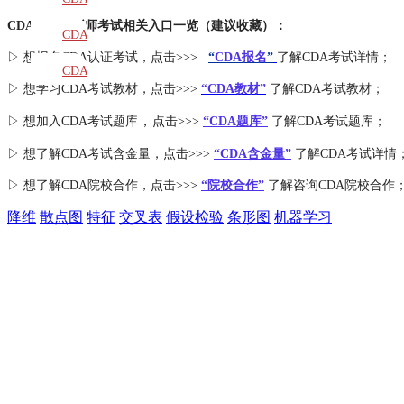
CDA数据分析师考试相关入口一览（建议收藏）：
教材
CDA
▷ 想报名CDA认证考试，点击>>>
“
CDA报名
”
了解CDA考试详情；
题库
CDA
▷ 想学习CDA考试教材，点击>>>
“CDA教材”
了解CDA考试教材；
大纲
，
▷ 想加入
CDA考试题库
点击>>>
“CDA
题库
”
了解CDA考试题库；
▷ 想了解CDA
考试
含金量
，点击>>>
“CDA含金量”
了解CDA考试详情
▷ 想了解CDA
院校合作
，点击>>>
“院校合作”
了解咨询CDA院校合作
降维
散点图
特征
交叉表
假设检验
条形图
机器学习