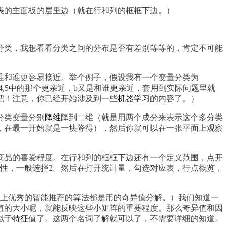
表
的主面板的层里边（就在行和列的框框下边。）
分类，我想看看分类之间的分布是否有差别等等的，肯定不可能
谁和谁更容易接近。举个例子，假设我有一个变量分类为
,2,3,4,5中的那个更亲近，b又是和谁更亲近，套用到实际问题里就
吧！注意，你已经开始涉及到一些
机器学习
的内容了。）
分类变量分别
降维
降到二维（就是用两个成分来表示这个多分类
，在最一开始就是一块降得），然后你就可以在一张平面上观察
商品的喜爱程度。在行和列的框框下边还有一个定义范围，点开
性，一般选择2。然后在打开统计量，勾选对应表，行点概览，
界上优秀的智能推荐的算法都是用的奇异值分解。）我们知道一
值的大小呢，就能反映这些小矩阵的重要程度。那么奇异值和因
似于
特征
值了。这两个名词了解就可以了，不需要详细的知道。