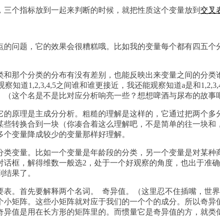
，三个指标放到一起来判断的时候，就把性质这个变量放到
交叉
点的问题，它的效果会很糟糕哦。比如我的变量每个都有四五个
类和那个分类的分布有没有差别，也能反映出来变量之间的分类
仅能观察知道1,2,3,4,5之间谁和谁更接近，我还能观察知道a是和1
。（这个名是不是比对应分析响亮一些？想想啤酒与尿布的故事
它的原理是主成分分析。粗糙的理解是这样的，它通过把两个多
某些转换合到一块（你凑合着这么理解吧，不是简单的往一块和
多个变量降成较少的变量那样好理解。
分类变量。比如一个变量是年龄段的分类，另一个变量是对某种
对话框，解得维数一般选2，处于一个好观察的角度，也出于准确
到结果了。
要表。首先要解释两个名词。 奇异值。（这里忍不住插嘴，世
个小矩阵。这些小矩阵就对应于我们的一个个的成分。所以奇异
奇异值是用在长方形的矩阵里的。而惯量它是奇异值的方，就类