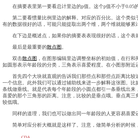
在摘要表里第一要看总计里边的p值。这个p值不小于0.0
第二要看惯量比例里边的解释。对应的百分比。这个类似
有的数据很好的话，可能只能提取出两个维，两个维就能够累
在下边是概述点，如果你的摘要表表现很好的话，这个表
最后是最重要的
散点图
。
双击
散点图
，在图形编辑里边调整坐标的初始值，在行和列
如圆形表示年龄段的分类，三角表示喜爱程度。在小图形附近
首先四个大块就直观的告诉我们那些点和那些点距离比较近
一个信息。此外我们可以通过辅助线来进一步解释这张图。比如
条线做垂线。就是代表每个年龄段的小圆点都引一条垂线出来
喜爱的那个三角形的距离。注意，比较的是垂点哦。垂点离三
较低哦。
同样的道理，我们也可以做出同一年龄段的人更容易喜爱
简单对应分析大概就是这样了。注意，做简单分析的时候
CDA