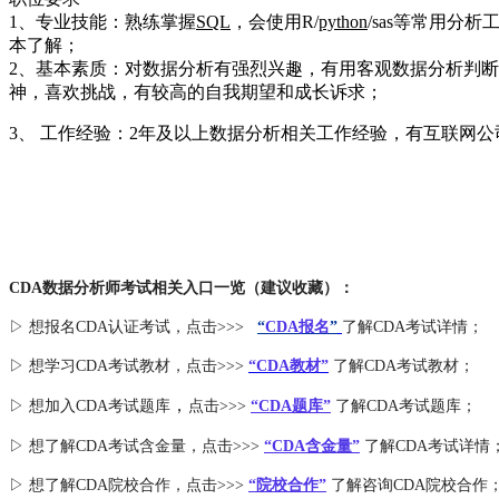
1、专业技能：熟练掌握
SQL
，会使用R/
python
/sas等常用
本了解；
2、基本素质：对数据分析有强烈兴趣，有用客观数据分析判
神，喜欢挑战，有较高的自我期望和成长诉求；
3、 工作经验：2年及以上数据分析相关工作经验，有互联网
CDA数据分析师考试相关入口一览（建议收藏）：
▷ 想报名CDA认证考试，点击>>>
“
CDA报名
”
了解CDA考试详情；
▷ 想学习CDA考试教材，点击>>>
“CDA教材”
了解CDA考试教材；
，
▷ 想加入
CDA考试题库
点击>>>
“CDA
题库
”
了解CDA考试题库；
▷ 想了解CDA
考试
含金量
，点击>>>
“CDA含金量”
了解CDA考试详情
▷ 想了解CDA
院校合作
，点击>>>
“院校合作”
了解咨询CDA院校合作