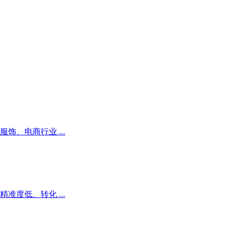
、电商行业 ...
度低、转化 ...