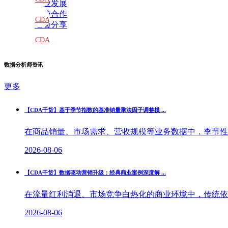
职业发展
院校合作
教材
CDA
经验分享
题库
CDA
大纲
数据分析师资讯
更多
【CDA干货】基于季节指数的基准销量乘法因子调整模 ...
在商品销量、市场需求、营收规模等业务数据中，季节性波
2026-08-06
【CDA干货】数据驱动营销升级：经典商业案例深度解 ...
在流量红利消退、市场竞争白热化的商业环境中，传统依托
2026-08-06