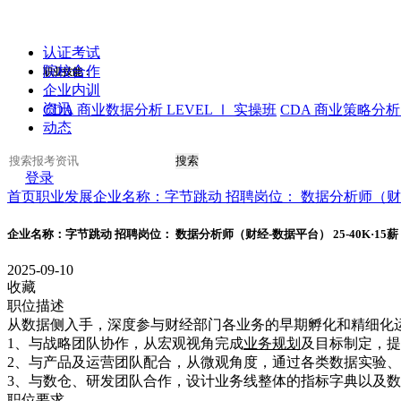
认证考试
院校合作
职业技能：
企业内训
资讯
CDA 商业数据分析 LEVEL Ⅰ 实操班
CDA 商业策略分析 
动态
搜索
登录
首页
职业发展
企业名称：字节跳动 招聘岗位： 数据分析师（财经-
企业名称：字节跳动 招聘岗位： 数据分析师（财经-数据平台） 25-40K·1
2025-09-10
收藏
职位描述
从数据侧入手，深度参与财经部门各业务的早期孵化和精细化
1、与战略团队协作，从宏观视角完成
业务规划
及目标制定，提
2、与产品及运营团队配合，从微观角度，通过各类数据实验
3、与数仓、研发团队合作，设计业务线整体的指标字典以及
职位要求