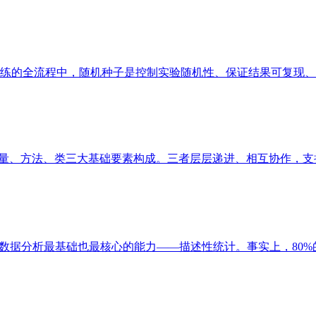
的全流程中，随机种子是控制实验随机性、保证结果可复现、提升
变量、方法、类三大基础要素构成。三者层层递进、相互协作，支撑起
据分析最基础也最核心的能力——描述性统计。事实上，80%的商