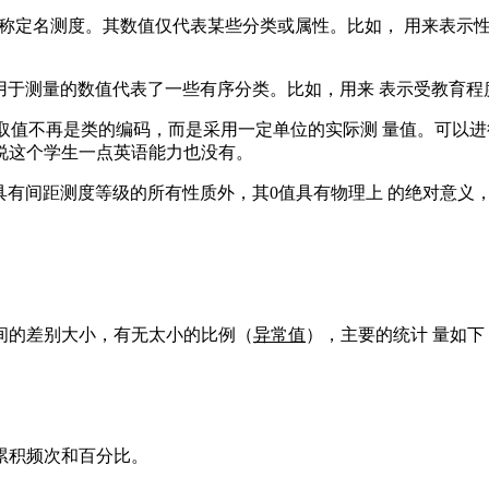
种测量等级，也称定名测度。其数值仅代表某些分类或属性。比如， 用来
高于名义测量，用于测量的数值代表了一些有序分类。比如，用来 表示受
度更高一些，它的取值不再是类的编码，而是采用一定单位的实际测 量
能说这个学生一点英语能力也没有。
量等级，它除了具有间距测度等级的所有性质外，其0值具有物理上 的绝
间的差别大小，有无太小的比例（
异常值
），主要的统计 量如下
累积频次和百分比。