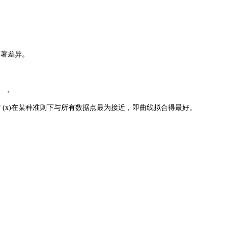
有显著差异。
) ，
 (x)，使f (x)在某种准则下与所有数据点最为接近，即曲线拟合得最好。