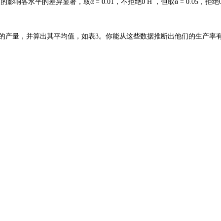
的影响各水平的差异显著，取α = 0.01，不拒绝0 H ，但取α = 0.05，拒绝
 天的产量，并算出其平均值，如表3。你能从这些数据推断出他们的生产率