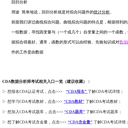
回归分析
用途 简单地说，回归分析就是对拟合问题作的
统计分析
。
前面我们讲过曲线拟合问题。曲线拟合问题的特点是，根据得到的
一组数据，寻找因变量与（一个或几个）自变量之间的一个函数，
据拟合得最好。通常，函数的形式可以由经验、先验知识或对
数据
作的工作是由数据
CDA数据分析师考试相关入口一览（建议收藏）：
▷ 想报名CDA认证考试，点击>>>
“
CDA报名
”
了解CDA考试详情；
▷ 想学习CDA考试教材，点击>>>
“CDA教材”
了解CDA考试教材；
，
▷ 想加入
CDA考试题库
点击>>>
“CDA
题库
”
了解CDA考试题库；
▷ 想了解CDA
考试
含金量
，点击>>>
“CDA含金量”
了解CDA考试详情