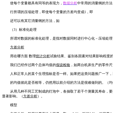
使每个变量都具有同等的表现力，
数据分析
中常用的消量纲的方法
行所谓的压缩处理，即使每个变量的方差均变成1，即
还可以有其它消量纲的方法，如
（3）标准化处理
所谓对数据的标准化处理，是指对数据同时进行中心化－压缩处理
方差分析
用在哪方面 数理
统计分析
试验结果、鉴别各因素对结果影响程度
我们已经作过两个总体均值的
假设检验
，如两台机床生产的零件尺
人和正常人的某个生理指标是否一样。如果把这类问题推广一下，
的均值彼此是否相等，仍然用以前介绍的方法是很难做到的。（均
从用几种不同工艺制成的灯泡中，各抽取了若干个测量其寿命，要
显著影响。（
方差分析
）。
模型