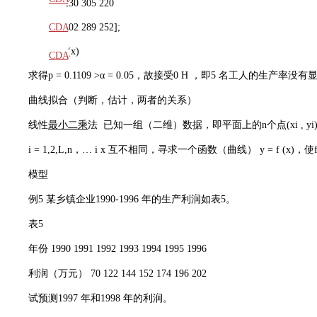
280 290 230 305 220
教材
CDA
298 295 302 289 252];
p=anova1(x)
题库
CDA
求得p = 0.1109 >α = 0.05，故接受0 H ，即5 名工人的生产率没
大纲
曲线拟合（判断，估计，两者的关系）
线性
最小二乘
法 已知一组（二维）数据，即平面上的n个点(xi , yi
i = 1,2,L,n，… i x 互不相同，寻求一个函数（曲线） y = f
模型
例5 某乡镇企业1990-1996 年的生产利润如表5。
表5
年份 1990 1991 1992 1993 1994 1995 1996
利润（万元） 70 122 144 152 174 196 202
试预测1997 年和1998 年的利润。