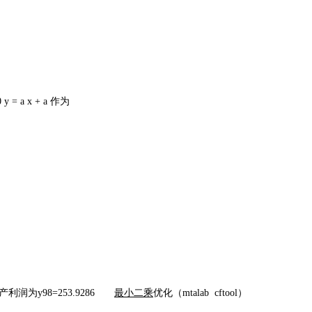
a x + a 作为
年的生产利润为y98=253.9286
最小二乘
优化（mtalab cftool）