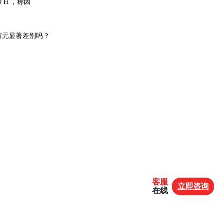
0 H ，称因
有无显著差别吗？
客服
客服
立即咨询
立即咨询
在线
在线