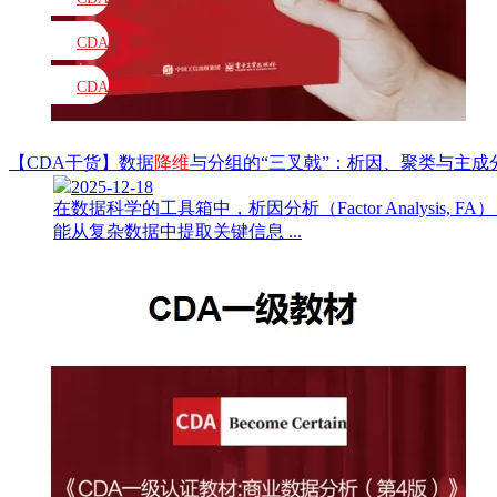
教材
CDA
题库
CDA
大纲
【CDA干货】数据
降维
与分组的“三叉戟”：析因、聚类与主成
2025-12-18
在数据科学的工具箱中，析因分析（Factor Analysis, FA）、聚
能从复杂数据中提取关键信息 ...