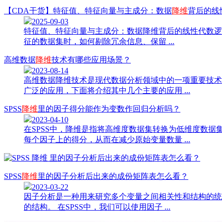
【CDA干货】特征值、特征向量与主成分：数据
降维
背后的线
2025-09-03
特征值、特征向量与主成分：数据降维背后的线性代数逻辑
征的数据集时，如何剔除冗余信息、保留 ...
高维数据
降维
技术有哪些应用场景？
2023-08-14
高维数据降维技术是现代数据分析领域中的一项重要技术
广泛的应用，下面将介绍其中几个主要的应用 ...
SPSS
降维
里的因子得分能作为变数作回归分析吗？
2023-04-10
在SPSS中，降维是指将高维度数据集转换为低维度数
每个因子上的得分，从而在减少原始变量数量 ...
SPSS
降维
里的因子分析后出来的成份矩阵表怎么看？
2023-03-22
因子分析是一种用来研究多个变量之间相关性和结构的统
的结构。 在SPSS中，我们可以使用因子 ...