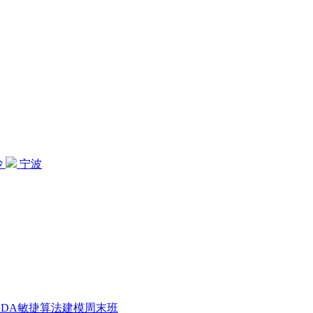
沙
宁波
CDA敏捷算法建模周末班