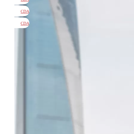
教材
CDA
题库
CDA
大纲