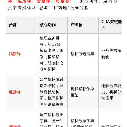
标、理指标、管指标、用指标”
，形成闭环。这四步
贯穿着指标从“思考”到“落地”的全过程。
CDA关键能
步骤
核心动作
产出物
力
梳理业务目
标，从OSM
模型出发，识
业务需求精准
找指标
指标候选清单
别北极星指
转化
标，明确核心
业务指标
建立指标体系
层次结构，绘
逻辑分层能
树状指标体系
理指标
制树状结构
力、树状分类
框架
图，梳理指标
法应用
间的逻辑关联
建立指标数据
字典，统一计
指标数据字典