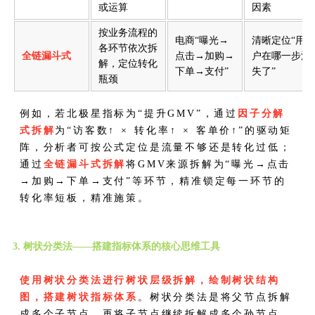
或运算
因素
按业务流程的
电商“曝光→
清晰定位“用
各环节依次拆
全链漏斗式
点击→加购→
户在哪一步流
解，定位转化
下单→支付”
失了”
瓶颈
例如，若北极星指标为“提升GMV”，通过
因子分解
式拆解
为“访客数↑ × 转化率↑ × 客单价↑”的驱动矩
阵，分析者可按公式定位是流量不够还是转化过低；
通过
全链漏斗式拆解
将GMV来源拆解为“曝光→点击
→加购→下单→支付”等环节，精准锁定每一环节的
转化率短板，精准施策。
3. 树状分类法——搭建指标体系的核心思维工具
使用树状分类法进行树状层级拆解，绘制树状结构
图，搭建树状指标体系
。树状分类法是将父节点拆解
成多个子节点，再将子节点继续拆解成多个孙节点，