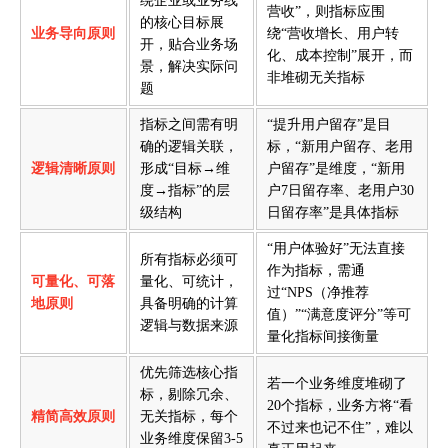
绕企业或业务线
营收”，则指标应围
的核心目标展
业务导向原则
绕“营收增长、用户转
开，贴合业务场
化、成本控制”展开，而
景，解决实际问
非堆砌无关指标
题
指标之间需有明
“提升用户留存”是目
确的逻辑关联，
标，“新用户留存、老用
逻辑清晰原则
形成“目标→维
户留存”是维度，“新用
度→指标”的层
户7日留存率、老用户30
级结构
日留存率”是具体指标
“用户体验好”无法直接
所有指标必须可
作为指标，需通
可量化、可落
量化、可统计，
过“NPS（净推荐
地原则
具备明确的计算
值）”“满意度评分”等可
逻辑与数据来源
量化指标间接衡量
优先筛选核心指
若一个业务维度堆砌了
标，剔除冗余、
20个指标，业务方将“看
精简高效原则
无关指标，每个
不过来也记不住”，难以
业务维度保留3-5