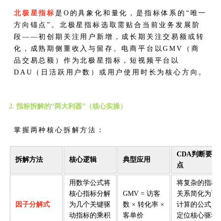
北极星指标
是O的具象化和量化，是指标体系的“唯一
方向锚点”。北极星指标选取需贴合当前业务发展阶
段——初创期关注用户新增，成长期关注交易额或转
化，成熟期侧重收入与留存。电商平台以GMV（商
品交易总额）作为北极星指标，短视频平台以
DAU（日活跃用户数）或用户使用时长为核心方向。
2. 指标拆解的“两大利器”（核心实操）
掌握两种核心拆解方法：
CDA判断要
拆解方法
核心逻辑
典型应用
点
用数学公式将
将复杂的指标
核心指标分解
GMV = 访客
关系简化为可
因子分解式
为几个关键驱
数 × 转化率 ×
计算的公式，
动指标的乘积
客单价
定位核心驱动