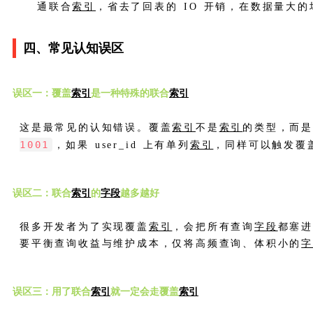
通联合
索引
，省去了回表的 IO 开销，在数据量大
四、常见认知误区
误区一：覆盖
索引
是一种特殊的联合
索引
这是最常见的认知错误。覆盖
索引
不是
索引
的类型，而
1001
，如果 user_id 上有单列
索引
，同样可以触发覆
误区二：联合
索引
的
字段
越多越好
很多开发者为了实现覆盖
索引
，会把所有查询
字段
都塞
要平衡查询收益与维护成本，仅将高频查询、体积小的
误区三：用了联合
索引
就一定会走覆盖
索引