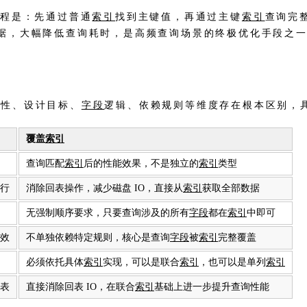
流程是：先通过普通
索引
找到主键值，再通过主键
索引
查询完
据，大幅降低查询耗时，是高频查询场景的终极优化手段之
属性、设计目标、
字段
逻辑、依赖规则等维度存在根本区别，
覆盖
索引
查询匹配
索引
后的性能效果，不是独立的
索引
类型
行
消除回表操作，减少磁盘 IO，直接从
索引
获取全部数据
无强制顺序要求，只要查询涉及的所有
字段
都在
索引
中即可
效
不单独依赖特定规则，核心是查询
字段
被
索引
完整覆盖
必须依托具体
索引
实现，可以是联合
索引
，也可以是单列
索引
表
直接消除回表 IO，在联合
索引
基础上进一步提升查询性能