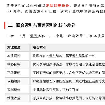
覆盖
索引
的核心价值是
消除回表操作
。普通
索引
查询的
IO 开销。而覆盖
索引
可以在一次
索引
查找中拿到所有数
二、联合
索引
与覆盖
索引
的核心差异
二者一个是 “
索引
实体”，一个是 “查询效果”，在本质
对比维度
联合
索引
本质属性
物理存在的
索引
结构，属于
索引
类型的一种
核心目标
优化多
字段
条件筛选、排序与分组，快速定位数据
字段
逻辑
字段
有严格的顺序要求，左侧
字段
优先级高于右侧
依赖规则
严格遵循最左前缀匹配原则，跳过时
索引
会部分失
实现载体
本身就是
索引
实体，可独立存在
性能收益
减少全表扫描，快速缩小数据范围，但可能仍需回