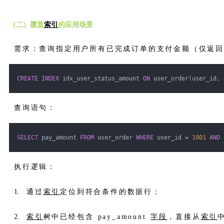
（二）覆盖
索引
的应用场景
需求：查询指定用户所有已完成订单的支付金额（仅返
CREATE
INDEX
 idx_user_status_amount 
ON
 user_order(user_id, 
查询语句：
SELECT
 pay_amount 
FROM
 user_order 
WHERE
 user_id = 
1001
AND
 
执行逻辑：
通过
索引
定位到符合条件的数据行；
索引
树中已经包含 pay_amount
字段
，直接从
索引