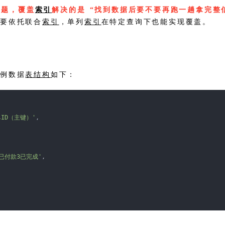
问题，覆盖
索引
解决的是 “找到数据后要不要再跑一趟拿完整
非要依托联合
索引
，单列
索引
在特定查询下也能实现覆盖。
示例数据
表结构
如下：
单ID（主键）'
,
已付款3已完成'
,