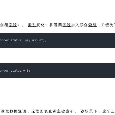
回金额
字段
）。
索引
优化：将返回
字段
加入联合
索引
，升级为
order_status, pay_amount);
order_status = 
3
;
中读取数据返回，无需回表查询主键
索引
。 该场景下，这个