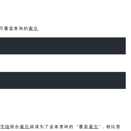
可覆盖查询的
索引
三
字段
联合
索引
就成为了这条查询的 “覆盖
索引
”，相比普