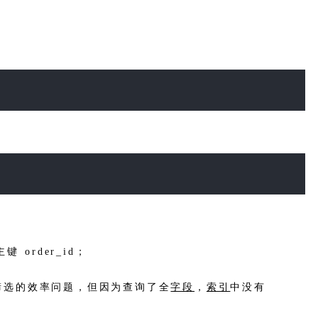
 order_id；
筛选的效率问题，但因为查询了全
字段
，
索引
中没有