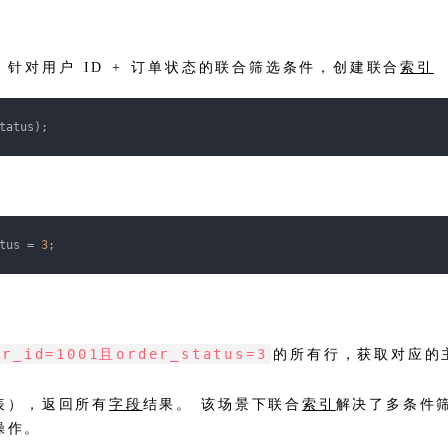
：针对用户 ID + 订单状态的联合筛选条件，创建联合
索引
tatus);
tus = 
3
;
er_id=1001且order_status=3
的所有行，获取对应的主键
表），返回所有
字段
结果。 该场景下联合
索引
解决了多条件
操作。