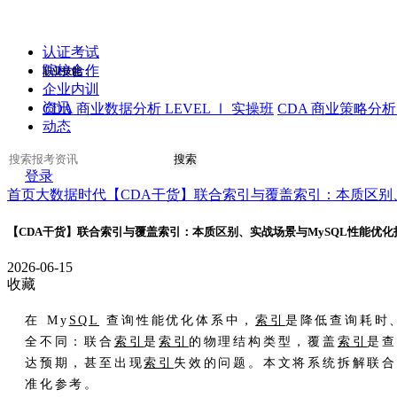
认证考试
院校合作
职业技能：
企业内训
资讯
CDA 商业数据分析 LEVEL Ⅰ 实操班
CDA 商业策略分析 
动态
搜索
登录
首页
大数据时代
【CDA干货】联合索引与覆盖索引：本质区别
【CDA干货】联合索引与覆盖索引：本质区别、实战场景与MySQL性能优化
2026-06-15
收藏
在 My
SQL
查询性能优化体系中，
索引
是降低查询耗时
全不同：联合
索引
是
索引
的物理结构类型，覆盖
索引
是
达预期，甚至出现
索引
失效的问题。本文将系统拆解联
准化参考。