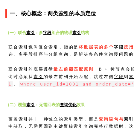
一、核心概念：两类
索引
的本质定位
（一）联合
索引
：多
字段
组合的物理
索引
结构
联合
索引
也叫复合
索引
，指的是
将数据表的多个
字段
按指
选、多
字段
排序与分组查询，是解决多条件查询慢问题
联合
索引
的底层遵循
最左前缀匹配原则
：B + 树节点会
询时必须从
索引
的最左前列开始匹配，跳过左侧
字段
则
1
where user_id=1001 and order_date=
、
（二）覆盖
索引
：无需回表的
查询优化
效果
覆盖
索引
并非一种独立的
索引
类型，而是
查询语句与
索
中获取，无需再回到主键聚簇
索引
查询完整行数据时，