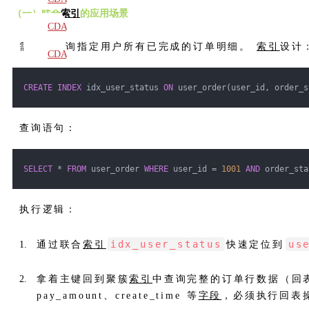
（一）联合
索引
的应用场景
教材
CDA
需求：查询指定用户所有已完成的订单明细。
索引
设计
题库
CDA
大纲
CREATE
INDEX
 idx_user_status 
ON
 user_order(user_id, order_s
查询语句：
SELECT
 * 
FROM
 user_order 
WHERE
 user_id = 
1001
AND
 order_sta
执行逻辑：
idx_user_status
us
通过联合
索引
快速定位到
拿着主键回到聚簇
索引
中查询完整的订单行数据（回
pay_amount、create_time 等
字段
，必须执行回表