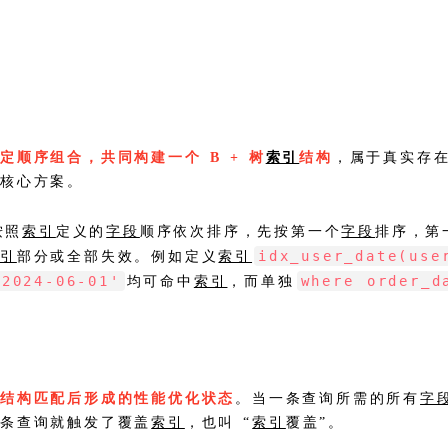
定顺序组合，共同构建一个 B + 树
索引
结构
，属于真实存
的核心方案。
按照
索引
定义的
字段
顺序依次排序，先按第一个
字段
排序，第
idx_user_date(use
索引
部分或全部失效。例如定义
索引
'2024-06-01'
where order_d
均可命中
索引
，而单独
引
结构匹配后形成的性能优化状态
。当一条查询所需的所有
字
这条查询就触发了覆盖
索引
，也叫 “
索引
覆盖”。