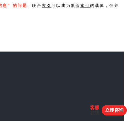
信息” 的问题
。联合
索引
可以成为覆盖
索引
的载体，但并
客服
客服
立即咨询
立即咨询
在线
在线