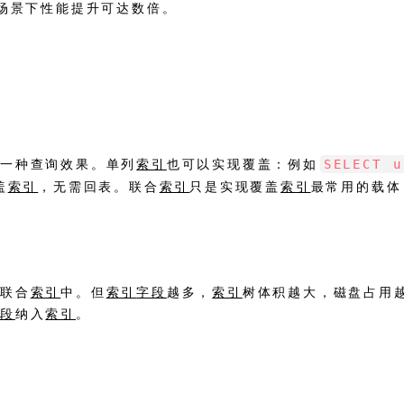
的场景下性能提升可达数倍。
SELECT u
是一种查询效果。单列
索引
也可以实现覆盖：例如
盖
索引
，无需回表。联合
索引
只是实现覆盖
索引
最常用的载体
进联合
索引
中。但
索引
字段
越多，
索引
树体积越大，磁盘占用
字段
纳入
索引
。