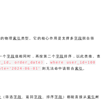
在的物理
索引
类型。它的核心作用是支撑多
字段
联合筛
一个
字段
值相同时，再按第二个
字段
排序，以此类推。查
r_id, order_date)
where user_id=100
，
ate='2024-06-01'
则无法命中该联合
索引
。
段
（筛选
字段
、返回
字段
、排序
字段
）都能直接从
索引
树