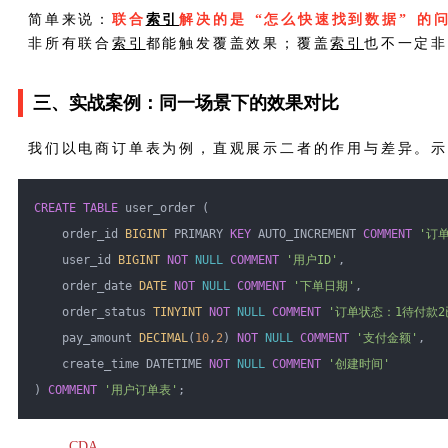
简单来说：
联合
索引
解决的是 “怎么快速找到数据” 的
非所有联合
索引
都能触发覆盖效果；覆盖
索引
也不一定
三、实战案例：同一场景下的效果对比
我们以电商订单表为例，直观展示二者的作用与差异。
CREATE
TABLE
 user_order (
    order_id 
BIGINT
 PRIMARY 
KEY
 AUTO_INCREMENT 
COMMENT
'订
    user_id 
BIGINT
NOT
NULL
COMMENT
'用户ID'
,
    order_date 
DATE
NOT
NULL
COMMENT
'下单日期'
,
    order_status 
TINYINT
NOT
NULL
COMMENT
'订单状态：1待付款2
    pay_amount 
DECIMAL
(
10
,
2
) 
NOT
NULL
COMMENT
'支付金额'
,
    create_time DATETIME 
NOT
NULL
COMMENT
'创建时间'
) 
COMMENT
'用户订单表'
;
CDA