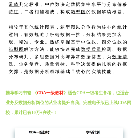
常值
判定标准，中位数决定数据集中水平与分布偏移
特征
，二者相辅相成，构成
箱型图
的数据解读根基。
相较于其他统计图表，
箱型图
以分位数为核心的统计
逻辑，有效规避了极端数据干扰，分析结果更加客
观、精准、专业。熟练掌握基于中位数、四分位数的
箱型图
解读方法，能够快速完成
数据质量
检测、数据
分布研判、多组数据对比与异常数据筛查，为
数据清
洗
、业务复盘、质量管控、科学决策提供扎实的数据
支撑，是数据分析领域基础且核心的实战技能。
推荐学习书籍 《
CDA一级教材
》适合CDA一级考生备考，也适合
业务及数据分析岗位的从业者提升自我。完整电子版已上线CDA网
校，累计已有10万+在读~ !