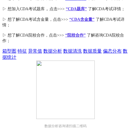
，
▷ 想加入
CDA考试题库
点击>>>
“CDA
题库
”
了解CDA考试详情；
▷ 想了解CDA
考试
含金量
，点击>>>
“CDA含金量”
了解CDA考试详
情；
▷ 想了解CDA
院校合作
，点击>>>
“院校合作”
了解咨询CDA院校合
作；
箱型图
特征
异常值
数据分析
数据清洗
数据质量
偏态分布
数
据统计
数据分析咨询请扫描二维码