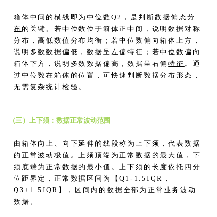
箱体中间的横线即为中位数Q2，是判断数据
偏态分
布
的关键。若中位数位于箱体正中间，说明数据对称
分布，高低数值分布均衡；若中位数偏向箱体上方，
说明多数数据偏低，数据呈左偏
特征
；若中位数偏向
箱体下方，说明多数数据偏高，数据呈右偏
特征
。通
过中位数在箱体的位置，可快速判断数据分布形态，
无需复杂统计检验。
（三）上下须：数据正常波动范围
由箱体向上、向下延伸的线段称为上下须，代表数据
的正常波动极值。上须顶端为正常数据的最大值，下
须底端为正常数据的最小值。上下须的长度依托四分
位距界定，正常数据区间为【Q1-1.5IQR，
Q3+1.5IQR】，区间内的数据全部为正常业务波动
数据。