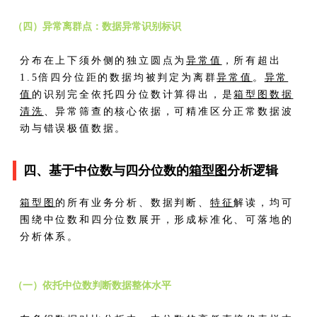
（四）异常离群点：数据异常识别标识
分布在上下须外侧的独立圆点为
异常值
，所有超出
1.5倍四分位距的数据均被判定为离群
异常值
。
异常
值
的识别完全依托四分位数计算得出，是
箱型图
数据
清洗
、异常筛查的核心依据，可精准区分正常数据波
动与错误极值数据。
四、基于中位数与四分位数的
箱型图
分析逻辑
箱型图
的所有业务分析、数据判断、
特征
解读，均可
围绕中位数和四分位数展开，形成标准化、可落地的
分析体系。
（一）依托中位数判断数据整体水平