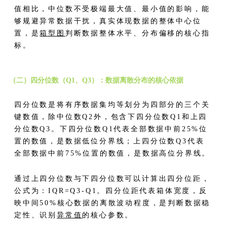
值相比，中位数不受极端最大值、最小值的影响，能
够规避异常数据干扰，真实体现数据的整体中心位
置，是
箱型图
判断数据整体水平、分布偏移的核心指
标。
（二）四分位数（Q1、Q3）：数据离散分布的核心依据
四分位数是将有序数据集均等划分为四部分的三个关
键数值，除中位数Q2外，包含下四分位数Q1和上四
分位数Q3。下四分位数Q1代表全部数据中前25%位
置的数值，是数据低位分界线；上四分位数Q3代表
全部数据中前75%位置的数值，是数据高位分界线。
通过上四分位数与下四分位数可以计算出四分位距，
公式为：IQR=Q3-Q1。四分位距代表箱体宽度，反
映中间50%核心数据的离散波动程度，是判断数据稳
定性、识别
异常值
的核心参数。