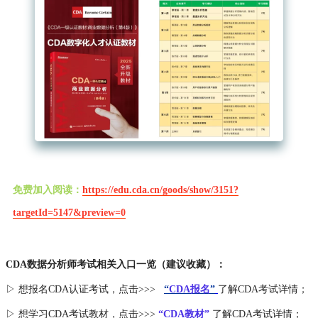
免费加入阅读：
https://edu.cda.cn/goods/show/3151?
targetId=5147&preview=0
CDA数据分析师考试相关入口一览（建议收藏）：
▷ 想报名CDA认证考试，点击>>>
“
CDA报名
”
了解CDA考试详情；
▷ 想学习CDA考试教材，点击>>>
“CDA教材”
了解CDA考试详情；