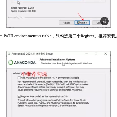
em PATH environment variable，只勾选第二个Register。推