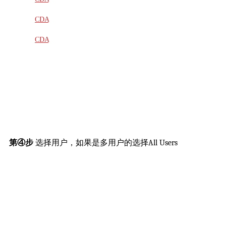
教材
CDA
题库
CDA
大纲
第④步
选择用户，如果是多用户的选择All Users