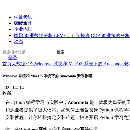
认证考试
院校合作
职业技能：
企业内训
资讯
CDA 商业数据分析 LEVEL Ⅰ 实操班
CDA 商业策略分析 
动态
搜索
登录
首页
大数据时代
Windows 系统和 MacOS 系统下的 Anaconda
Windows 系统和 MacOS 系统下的 Anaconda 安装教程
2025-04-14
收藏
在 Python 编程学习与实践中，
Anaconda
是一款极为重要的工
和从业者提供了极大便利。如果你正准备投身 Python 课程学习，那
安装教程，让你轻松搞定安装难题，快速开启 Python 学习之
注：分
Windows系统
下安装和
MacOS系统
安装