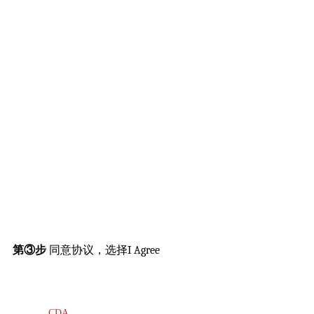
第③步
同意协议，选择I Agree
CDA