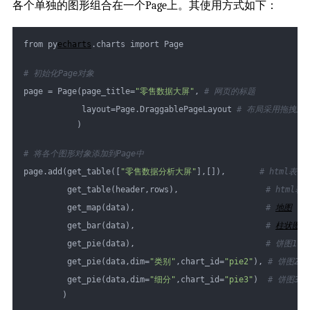
各个单独的图形组合在一个Page上。其使用方式如下：
from py
echarts
.charts import Page
# 初始化Page对象
page = Page(page_title=
"零售数据大屏"
, 
# 网页的标题
            layout=Page.DraggablePageLayout 
# 布局采用拖拽式
           ) 
# 将各个图形对象添加到Page中
page.add(get_table([
"零售数据分析大屏"
],[]),       
# html表
         get_table(header,rows),                  
# html表
         get_map(data),                           
# 
地图
         get_bar(data),                           
# 
柱状图
         get_pie(data),                           
# 饼图1
         get_pie(data,dim=
"类别"
,chart_id=
"pie2"
), 
# 饼图2
         get_pie(data,dim=
"细分"
,chart_id=
"pie3"
)  
# 饼图3
        )