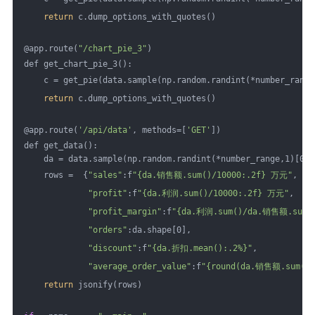
return
 c.dump_options_with_quotes()
@app.route(
"/chart_pie_3"
)
def get_chart_pie_3():
    c = get_pie(data.sample(np.random.randint(*number_range
return
 c.dump_options_with_quotes()
@app.route(
'/api/data'
, methods=[
'GET'
])
def get_data():
    da = data.sample(np.random.randint(*number_range,1)[0])
    rows =  {
"sales"
:f
"{da.销售额.sum()/10000:.2f} 万元"
,
"profit"
:f
"{da.利润.sum()/10000:.2f} 万元"
,
"profit_margin"
:f
"{da.利润.sum()/da.销售额.sum()
"orders"
:da.shape[0],
"discount"
:f
"{da.折扣.mean():.2%}"
,
"average_order_value"
:f
"{round(da.销售额.sum()/
return
 jsonify(rows)