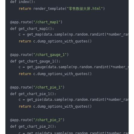
def index():
return
 render_template(
"零售数据大屏.html"
)
@app.route(
"/chart_map1"
)
def get_chart_map1():
    c = get_map(data.sample(np.random.randint(*number_range
return
 c.dump_options_with_quotes()
@app.route(
"/chart_gauge_1"
)
def get_chart_gauge_1():
    c = get_gauge(data.sample(np.random.randint(*number_ran
return
 c.dump_options_with_quotes()
@app.route(
"/chart_pie_1"
)
def get_chart_pie_1():
    c = get_pie(data.sample(np.random.randint(*number_range
return
 c.dump_options_with_quotes()
@app.route(
"/chart_pie_2"
)
def get_chart_pie_2():
    c = get_pie(data.sample(np.random.randint(*number_range