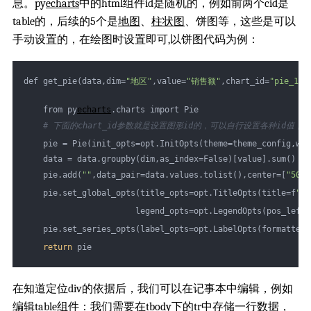
息。py
echarts
中的html组件id是随机的，例如前两个cid是
table的，后续的5个是
地图
、
柱状图
、饼图等，这些是可以
手动设置的，在绘图时设置即可,以饼图代码为例：
def get_pie(data,dim=
"地区"
,value=
"销售额"
,chart_id=
"pie_1"
)
    from py
echarts
.charts import Pie
# 下面的chart_id参数就是设置图形id的，可以自行设置各种id值
    pie = Pie(init_opts=opt.InitOpts(theme=theme_config,wid
    data = data.groupby(dim,as_index=False)[value].sum()
    pie.add(
""
,data_pair=data.values.tolist(),center=[
"50%"
    pie.set_global_opts(title_opts=opt.TitleOpts(title=f
"各
                       legend_opts=opt.LegendOpts(pos_left=
    pie.set_series_opts(label_opts=opt.LabelOpts(formatter=
return
 pie 
在知道定位div的依据后，我们可以在记事本中编辑，例如
编辑table组件：我们需要在tbody下的tr中存储一行数据，