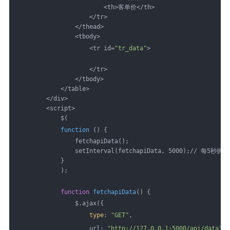
                        <th>客单价</th>
                    </tr>
                </thead>
                <tbody>
                    <tr id=
"tr_data"
>
                    </tr>
                </tbody>
            </table>
        </div>
        <script>
            $(
function
 () {
                fetchapiData();
                setInterval(fetchapiData, 5000);// 每5秒
            }
            );
function
fetchapiData
() {
                $.ajax({
type
: 
"GET"
,
                    url: 
"http://127.0.0.1:5000/api/data"
,