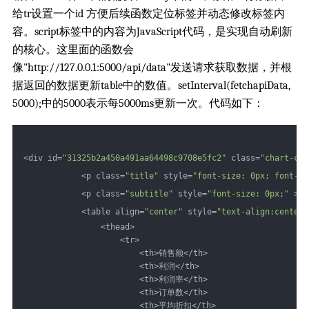
给tr设置一个id 方便后续函数定位标签并动态修改标签内
容。script标签中的内容为JavaScript代码，是实现自动刷新
的核心。这里面的函数会
像"http://127.0.0.1:5000/api/data"发送请求获取数据，并根
据返回的数据更新table中的数值。setInterval(fetchapiData,
5000);中的5000表示每5000ms更新一次。代码如下：
<div id=
"31325b2a450a491aa64498c9708e5fc2"
 class=
"chart-con
            <p class=
"title"
 style=
"font-size: 0px; font-we
            <p class=
"subtitle"
 style=
"font-size: 0px;"
 > <
            <table align=
"center"
 style=
"text-align:center;
                <thead>
                    <tr>
                        <th>销售额</th>
                        <th>利润</th>
                        <th>利润率</th>
                        <th>订单数</th>
                        <th>平均折扣</th>