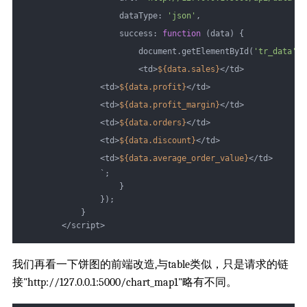
                    dataType: 
'json'
,
                    success: 
function
 (data) {
                        document.getElementById(
'tr_data'
).
                        <td>
${data.sales}
</td>
                <td>
${data.profit}
</td>
                <td>
${data.profit_margin}
</td>
                <td>
${data.orders}
</td>
                <td>
${data.discount}
</td>
                <td>
${data.average_order_value}
</td>
                `;
                    }
                });
            }
        </script>
我们再看一下饼图的前端改造,与table类似，只是请求的链
接"http://127.0.0.1:5000/chart_map1"略有不同。