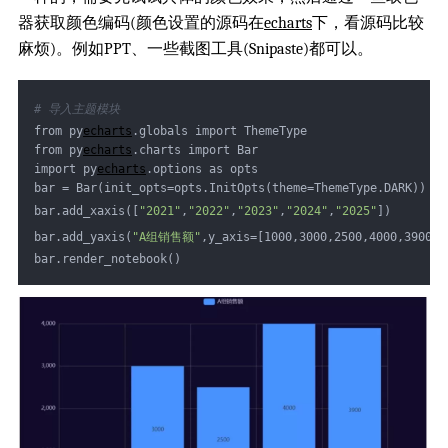
器获取颜色编码(颜色设置的源码在
echarts
下，看源码比较
麻烦)。例如PPT、一些截图工具(Snipaste)都可以。
# 导入主题模块
from py
echarts
.globals import ThemeType
from py
echarts
.charts import Bar 
import py
echarts
.options as opts 
bar = Bar(init_opts=opts.InitOpts(theme=ThemeType.DARK))
bar.add_xaxis([
"2021"
,
"2022"
,
"2023"
,
"2024"
,
"2025"
])
bar.add_yaxis(
"A组销售额"
,y_axis=[1000,3000,2500,4000,3900])
bar.render_notebook()