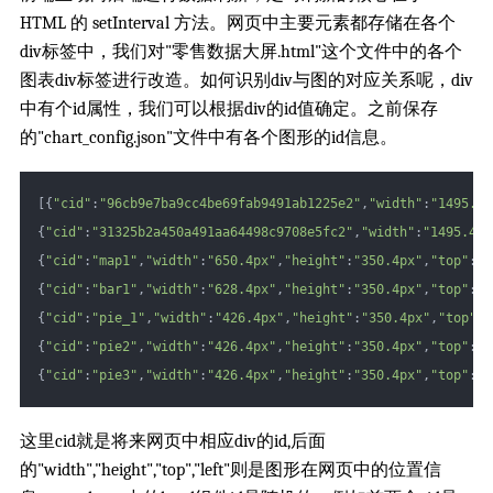
HTML 的 setInterval 方法。网页中主要元素都存储在各个
div标签中，我们对"零售数据大屏.html"这个文件中的各个
图表div标签进行改造。如何识别div与图的对应关系呢，div
中有个id属性，我们可以根据div的id值确定。之前保存
的"chart_config.json"文件中有各个图形的id信息。
[{
"cid"
:
"96cb9e7ba9cc4be69fab9491ab1225e2"
,
"width"
:
"1495.4p
{
"cid"
:
"31325b2a450a491aa64498c9708e5fc2"
,
"width"
:
"1495.4px
{
"cid"
:
"map1"
,
"width"
:
"650.4px"
,
"height"
:
"350.4px"
,
"top"
:
"1
{
"cid"
:
"bar1"
,
"width"
:
"628.4px"
,
"height"
:
"350.4px"
,
"top"
:
"1
{
"cid"
:
"pie_1"
,
"width"
:
"426.4px"
,
"height"
:
"350.4px"
,
"top"
:
"
{
"cid"
:
"pie2"
,
"width"
:
"426.4px"
,
"height"
:
"350.4px"
,
"top"
:
"5
{
"cid"
:
"pie3"
,
"width"
:
"426.4px"
,
"height"
:
"350.4px"
,
"top"
:
"5
这里cid就是将来网页中相应div的id,后面
的"width","height","top","left"则是图形在网页中的位置信