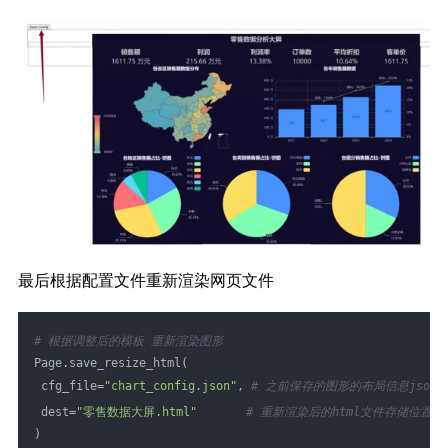
最后根据配置文件重新渲染网页文件
# 根据调整后的模板 重新渲染图形
Page.save_resize_html(
 cfg_file=
"chart_config.json"
, 
# 之前保存的图形的布局信息json
 dest=
"零售数据大屏.html"
# 重新渲染后的html文件存储位置
)