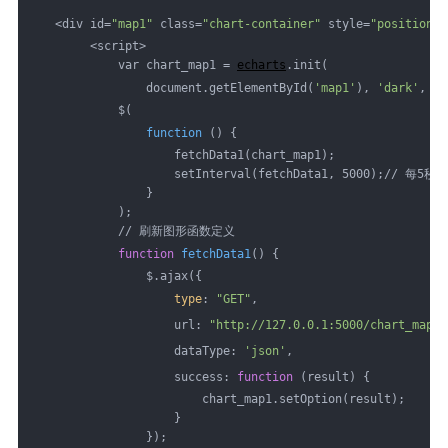
   <div id=
"map1"
 class=
"chart-container"
 style=
"position: 
        <script>
            var chart_map1 = 
echarts
.init(
                document.getElementById(
'map1'
), 
'dark'
, {r
            $(
function
 () {
                    fetchData1(chart_map1);           
                    setInterval(fetchData1, 5000);//
                }
            );
            // 刷新图形函数定义
function
fetchData1
() {
                $.ajax({
type
: 
"GET"
,
                    url: 
"http://127.0.0.1:5000/chart_map1"
                    dataType: 
'json'
,
                    success: 
function
 (result) {
                        chart_map1.setOption(result);
                    }
                });