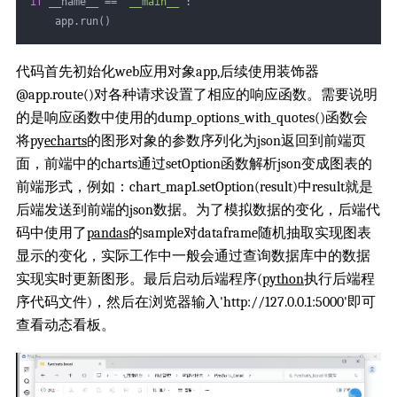
if
 __name__ == 
"__main__"
:
    app.run()
代码首先初始化web应用对象app,后续使用装饰器
@app.route()对各种请求设置了相应的响应函数。需要说明
的是响应函数中使用的dump_options_with_quotes()函数会
将py
echarts
的图形对象的参数序列化为json返回到前端页
面，前端中的charts通过setOption函数解析json变成图表的
前端形式，例如：chart_map1.setOption(result)中result就是
后端发送到前端的json数据。为了模拟数据的变化，后端代
码中使用了
pandas
的sample对dataframe随机抽取实现图表
显示的变化，实际工作中一般会通过查询数据库中的数据
实现实时更新图形。最后启动后端程序(
python
执行后端程
序代码文件)，然后在浏览器输入'http://127.0.0.1:5000'即可
查看动态看板。