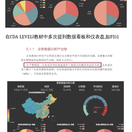
在CDA LEVELⅠ教材中多次提到数据看板和仪表盘,如P151