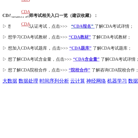
教材
CDA
CDA数据分析师考试相关入口一览（建议收藏）：
题库
CDA
▷ 想报名CDA认证考试，点击>>>
“
CDA报名
”
了解CDA考试详情；
大纲
▷ 想学习CDA考试教材，点击>>>
“CDA教材”
了解CDA考试教材；
，
▷ 想加入
CDA考试题库
点击>>>
“CDA
题库
”
了解CDA考试题库；
▷ 想了解CDA
考试
含金量
，点击>>>
“CDA含金量”
了解CDA考试详情
▷ 想了解CDA
院校合作
，点击>>>
“院校合作”
了解咨询CDA院校合作
大数据
数据处理
时间序列分析
云计算
神经网络
机器学习
数据