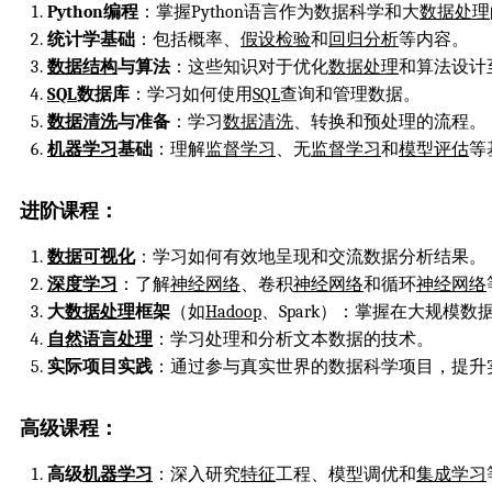
Python编程
：掌握Python语言作为数据科学和大
数据处理
统计学基础
：包括概率、
假设检验
和
回归分析
等内容。
数据结构
与算法
：这些知识对于优化
数据处理
和算法设计
SQL
数据库
：学习如何使用
SQL
查询和管理数据。
数据清洗
与准备
：学习
数据清洗
、转换和预处理的流程。
机器学习
基础
：理解
监督学习
、无
监督学习
和
模型评估
等
进阶课程：
数据可视化
：学习如何有效地呈现和交流数据分析结果。
深度学习
：了解
神经网络
、卷积
神经网络
和循环
神经网络
大
数据处理
框架
（如
Hadoop
、Spark）：掌握在大规模数
自然语言处理
：学习处理和分析文本数据的技术。
实际项目实践
：通过参与真实世界的数据科学项目，提升
高级课程：
高级
机器学习
：深入研究
特征
工程、模型调优和
集成学习