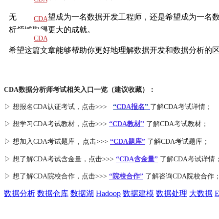
无论你是希望成为一名数据开发工程师，还是希望成为一名数
教材
CDA
析领域取得更大的成就。
题库
CDA
希望这篇文章能够帮助你更好地理解数据开发和数据分析的
大纲
CDA数据分析师考试相关入口一览（建议收藏）：
▷ 想报名CDA认证考试，点击>>>
“
CDA报名
”
了解CDA考试详情；
▷ 想学习CDA考试教材，点击>>>
“CDA教材”
了解CDA考试教材；
，
▷ 想加入
CDA考试题库
点击>>>
“CDA
题库
”
了解CDA考试题库；
▷ 想了解CDA
考试
含金量
，点击>>>
“CDA含金量”
了解CDA考试详情
▷ 想了解CDA
院校合作
，点击>>>
“院校合作”
了解咨询CDA院校合作
数据分析
数据仓库
数据湖
Hadoop
数据建模
数据处理
大数据