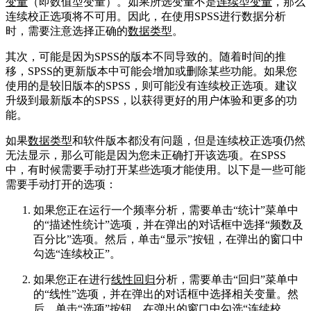
变量
（即数值型变量）。如果所选变量不是
连续型变量
，那么
连续校正选项将不可用。因此，在使用SPSS进行数据分析
时，需要注意选择正确的
数据类型
。
其次，可能是因为SPSS的版本不同导致的。随着时间的推
移，SPSS的更新版本中可能会增加或删除某些功能。如果您
使用的是较旧版本的SPSS，则可能没有连续校正选项。建议
升级到最新版本的SPSS，以获得更好的用户体验和更多的功
能。
如果
数据类型
和软件版本都没有问题，但是连续校正选项仍然
无法显示，那么可能是因为您未正确打开该选项。在SPSS
中，有时候需要手动打开某些选项才能使用。以下是一些可能
需要手动打开的选项：
如果您正在运行一个频率分析，需要单击“统计”菜单中
的“描述性统计”选项，并在弹出的对话框中选择“频数及
百分比”选项。然后，单击“显示”按钮，在弹出的窗口中
勾选“连续校正”。
如果您正在进行
线性回归
分析，需要单击“回归”菜单中
的“线性”选项，并在弹出的对话框中选择相关变量。然
后，单击“选项”按钮，在弹出的窗口中勾选“连续校